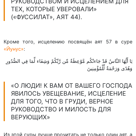
РУКОВОДСТВОМ И ИСЦЕЛЕНИЕМ ДЛЯ
ТЕХ, КОТОРЫЕ УВЕРОВАЛИ»
(«ФУССИЛАТ», АЯТ 44).
Кроме того, исцелению посвящён аят 57 в суре
«Йунус»
:
يَا أَيُّهَا النَّاسُ قَدْ جَاءتْكُم مَّوْعِظَةٌ مِّن رَّبِّكُمْ وَشِفَاء لِّمَا فِي الصُّدُورِ
وَهُدًى وَرَحْمَةٌ لِّلْمُؤْمِنِينَ
«О ЛЮДИ! К ВАМ ОТ ВАШЕГО ГОСПОДА
ЯВИЛОСЬ УВЕЩЕВАНИЕ, ИСЦЕЛЕНИЕ
ДЛЯ ТОГО, ЧТО В ГРУДИ, ВЕРНОЕ
РУКОВОДСТВО И МИЛОСТЬ ДЛЯ
ВЕРУЮЩИХ»
Из этой суры лучше прочитать не только один аят, а