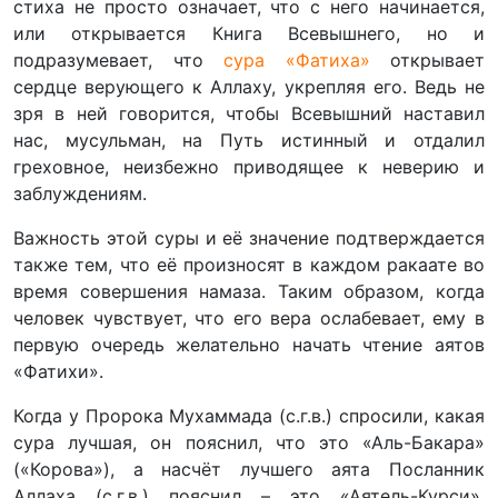
стиха не просто означает, что с него начинается,
или открывается Книга Всевышнего, но и
подразумевает, что
сура «Фатиха»
открывает
сердце верующего к Аллаху, укрепляя его. Ведь не
зря в ней говорится, чтобы Всевышний наставил
нас, мусульман, на Путь истинный и отдалил
греховное, неизбежно приводящее к неверию и
заблуждениям.
Важность этой суры и её значение подтверждается
также тем, что её произносят в каждом ракаате во
время совершения намаза. Таким образом, когда
человек чувствует, что его вера ослабевает, ему в
первую очередь желательно начать чтение аятов
«Фатихи».
Когда у Пророка Мухаммада (с.г.в.) спросили, какая
сура лучшая, он пояснил, что это «Аль-Бакара»
(«Корова»), а насчёт лучшего аята Посланник
Аллаха (с.г.в.) пояснил – это «Аятель-Курси».