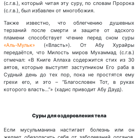
(с.г.в.), который читая эту суру, по словам Пророка
(с.г.в.), был избавлен от многобожия.
Также известно, что облегчению душевных
терзаний после смерти и защите от адского
пламени способствует чтение перед сном суры
«Аль-Мульк»
(«Власть»). От Абу Хурайры
передаётся, что Милость миров Мухаммад (с.г.в.)
отмечал: «В Книге Аллаха содержится стих из 30
аятов, которые выступят заступником Его раба в
Судный день до тех пор, пока не простятся ему
грехи его, и это – “Благословен Тот, в руках
которого власть…”» (хадис приводит Абу Дауд).
Суры для оздоровления тела
Если мусульманина настигает болезнь или он
желает обезопасить себя от заболеваний органов,