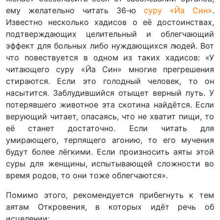
ему желательно читать 36-ю
суру «Йа Син»
.
Известно несколько хадисов о её достоинствах,
подтверждающих целительный и облегчающий
эффект для больных либо нуждающихся людей. Вот
что повествуется в одном из таких хадисов: «У
читающего суру «Йа Син» многие прегрешения
стираются. Если это голодный человек, то он
насытится. Заблудившийся отыщет верный путь. У
потерявшего животное эта скотина найдётся. Если
верующий читает, опасаясь, что не хватит пищи, то
её станет достаточно. Если читать для
умирающего, терпящего агонию, то его мучения
будут более лёгкими. Если произносить аяты этой
суры для женщины, испытывающей сложности во
время родов, то они тоже облегчаются».
Помимо этого, рекомендуется прибегнуть к тем
аятам Откровения, в которых идёт речь об
исцелении: