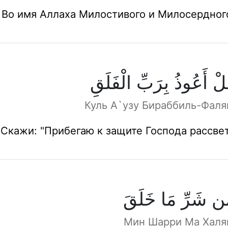
Во имя Аллаха Милостивого и Милосердног
لْ أَعُوذُ بِرَبِّ الْفَلَقِ
Куль А`узу Бираббиль-Фаля
Скажи: "Прибегаю к защите Господа рассве
ن شَرِّ مَا خَلَقَ
Мин Шарри Ма Халя