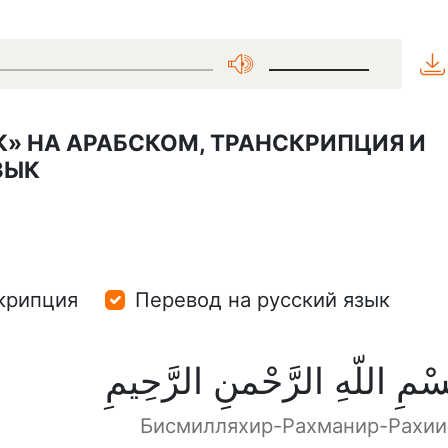
К» НА АРАБСКОМ, ТРАНСКРИПЦИЯ И
ЗЫК
крипция
Перевод на русский язык
سْمِ اللّهِ الرَّحْمنِ الرَّحِيمِ
Бисмилляхир-Рахманир-Рахи