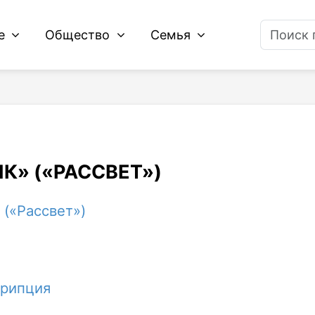
ие
Общество
Семья
ЯК» («РАССВЕТ»)
 («Рассвет»)
крипция