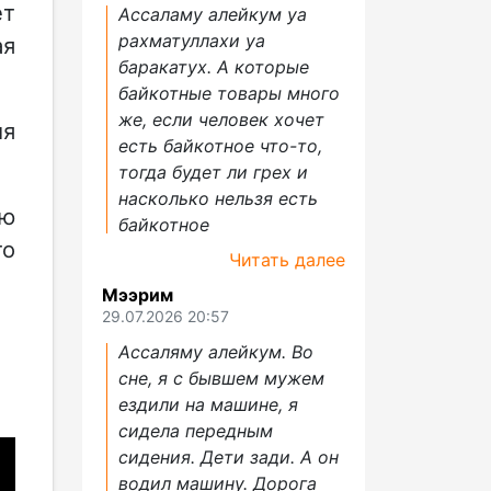
ет
Ассаламу алейкум уа
рахматуллахи уа
ая
баракатух. А которые
байкотные товары много
же, если человек хочет
ия
есть байкотное что-то,
тогда будет ли грех и
насколько нельзя есть
ью
байкотное
то
Читать далее
Мээрим
29.07.2026 20:57
Ассаляму алейкум. Во
сне, я с бывшем мужем
ездили на машине, я
сидела передным
сидения. Дети зади. А он
водил машину. Дорога