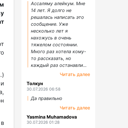
Ассаляму алейкум. Мне
ом
14 лет. Я долго не
ву
решалась написать это
ат
сообщение. Уже
несколько лет я
нахожусь в очень
от
тяжелом состоянии.
Много раз хотела кому-
го
то рассказать, но
каждый раз останавли...
.)
Читать далее
 и
Толкун
30.07.2026 06:58
в,
Да правильно
он
Читать далее
Yasmina Muhamadova
 в
30.07.2026 01:28