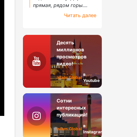
прямая, рядом горы....
Читать далее
Десять
миллионов
просмотров
видео!
в
Islam.Global
Youtube
Сотни
интересных
публикаций!
в
Islam.Global
Instagram