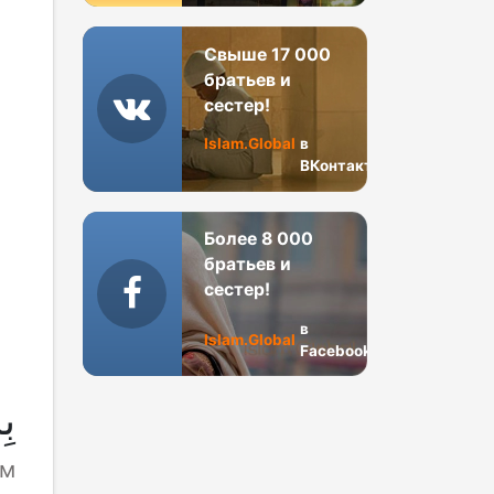
Свыше 17 000
братьев и
сестер!
Islam.Global
в
ВКонтакте
Более 8 000
братьев и
сестер!
в
Islam.Global
Facebook
بِ
им