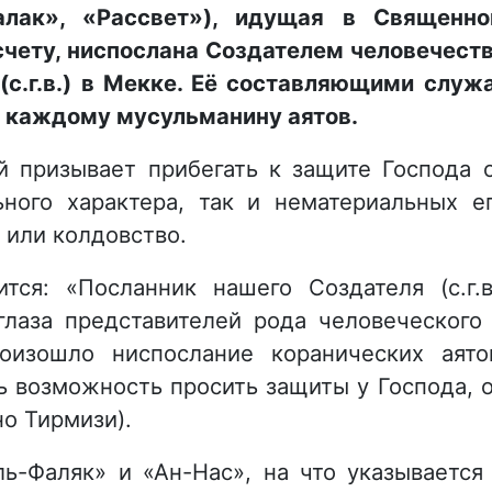
алак», «Рассвет»), идущая в Священн
счету, ниспослана Создателем человечест
с.г.в.) в Мекке. Её составляющими служ
и каждому мусульманину аятов.
й призывает прибегать к защите Господа 
ьного характера, так и нематериальных е
 или колдовство.
тся: «Посланник нашего Создателя (с.г.в
глаза представителей рода человеческого
оизошло ниспослание коранических аято
ь возможность просить защиты у Господа, 
но Тирмизи).
ь-Фаляк» и «Ан-Нас», на что указывается