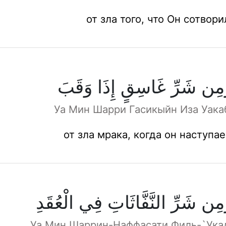
от зла того, что Он сотвори
مِن شَرِّ غَاسِقٍ إِذَا وَقَبَ
Уа Мин Шарри Гасикыйн Иза Уака
от зла мрака, когда он наступае
مِن شَرِّ النَّفَّاثَاتِ فِي الْعُقَدِ
Уа Мин Шаррин-Наффасати Филь-`Ука