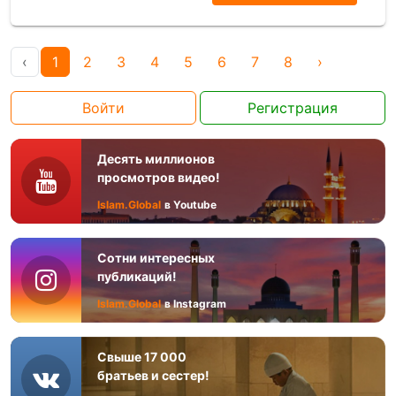
‹
1
2
3
4
5
6
7
8
›
Войти
Регистрация
Десять миллионов
просмотров видео!
Islam.Global
в Youtube
Сотни интересных
публикаций!
Islam.Global
в Instagram
Свыше 17 000
братьев и сестер!