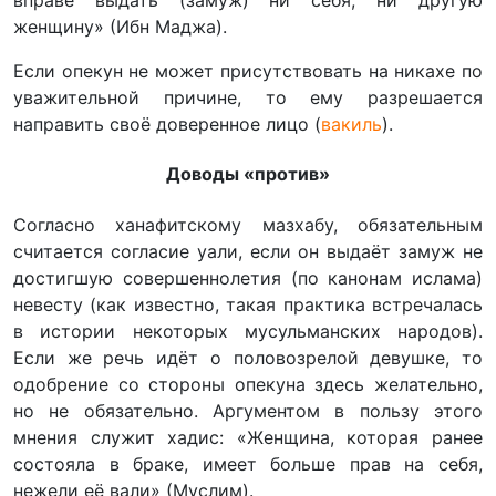
вправе выдать (замуж) ни себя, ни другую
женщину» (Ибн Маджа).
Если опекун не может присутствовать на никахе по
уважительной причине, то ему разрешается
направить своё доверенное лицо (
вакиль
).
Доводы «против»
Согласно ханафитскому мазхабу, обязательным
считается согласие уали, если он выдаёт замуж не
достигшую совершеннолетия (по канонам ислама)
невесту (как известно, такая практика встречалась
в истории некоторых мусульманских народов).
Если же речь идёт о половозрелой девушке, то
одобрение со стороны опекуна здесь желательно,
но не обязательно. Аргументом в пользу этого
мнения служит хадис: «Женщина, которая ранее
состояла в браке, имеет больше прав на себя,
нежели её вали» (Муслим).