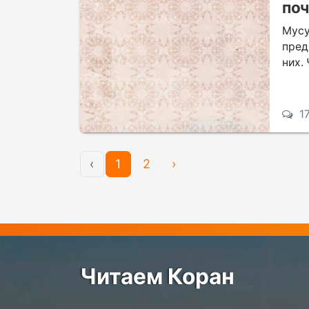
поч
Мус
пред
них.
1
‹
1
2
›
Читаем Коран