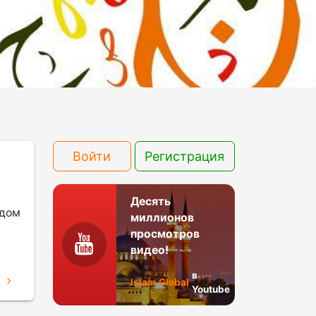
Войти
Регистрация
Десять
ядом
миллионов
просмотров
видео!
в
Е
Islam.Global
Youtube