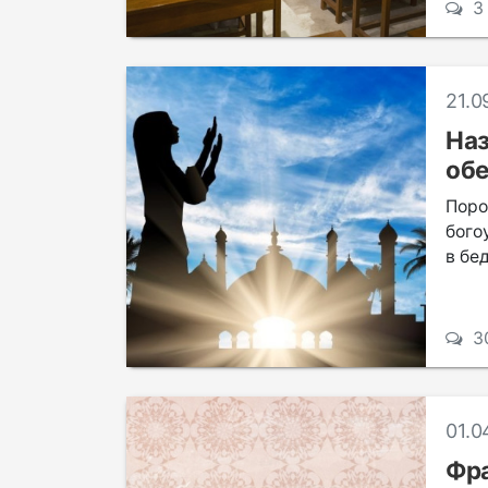
3
21.0
Наз
обе
Пор
бого
в бе
3
01.0
Фра