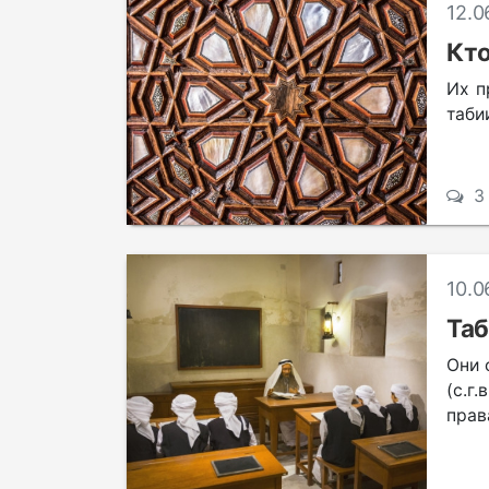
12.0
Кто
Их п
таби
3
10.0
Таб
Они 
(с.г
прав