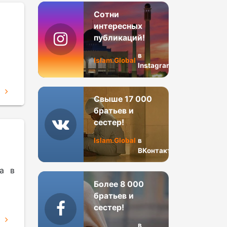
Сотни
интересных
публикаций!
в
Islam.Global
Instagram
Е
Свыше 17 000
братьев и
сестер!
Islam.Global
в
ВКонтакте
ра в
Более 8 000
братьев и
сестер!
Е
в