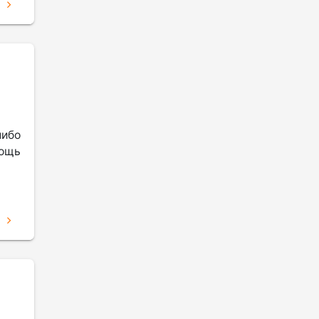
Е
ибо
мощь
Е