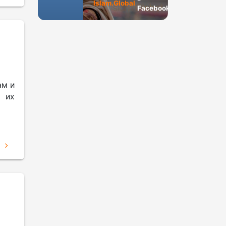
Islam.Global
Facebook
ам и
 их
Е