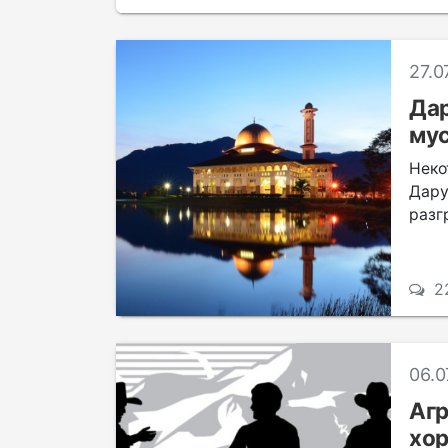
27.0
Дар
му
Неко
Дар
разг
2
06.0
Агр
хор