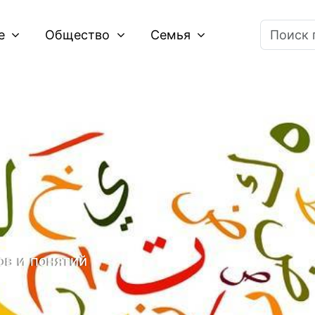
ие
Общество
Семья
ов и понятий