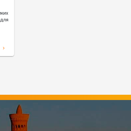
ких
 для
Е