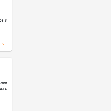
ов и
Е
рока
кого