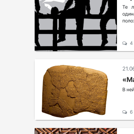
Те л
один
поло
4
21.0
«Ма
В не
6