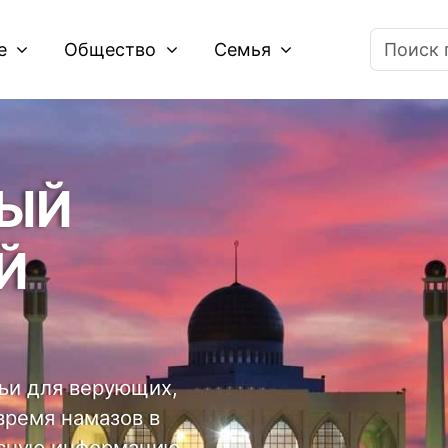
ие
Общество
Семья
ЫЙ
Й
тьи для верующих,
время намазов в
есную информацию