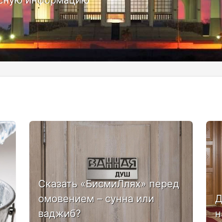
Сказать «БисмиЛлях» перед
омовением – сунна или
Д
ваджиб?
н