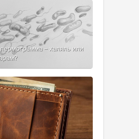
пермограмма – халяль или
арам?