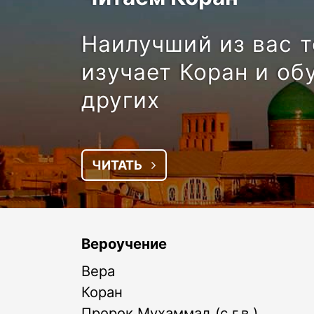
Наилучший из вас т
изучает Коран и об
других
ЧИТАТЬ
Вероучение
Вера
Коран
Пророк Мухаммад (с.г.в.)