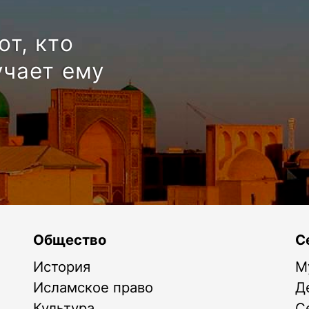
от, кто
учает ему
Общество
С
История
М
Исламское право
Д
Культура
С