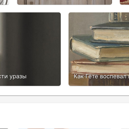
сти уразы
Как Гёте воспевал 