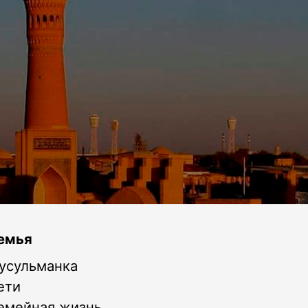
емья
усульманка
ети
емейная жизнь