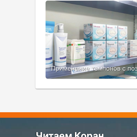
Применение тампонов с по
Читаем Коран