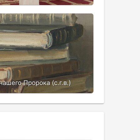
нашего Пророка (с.г.в.)