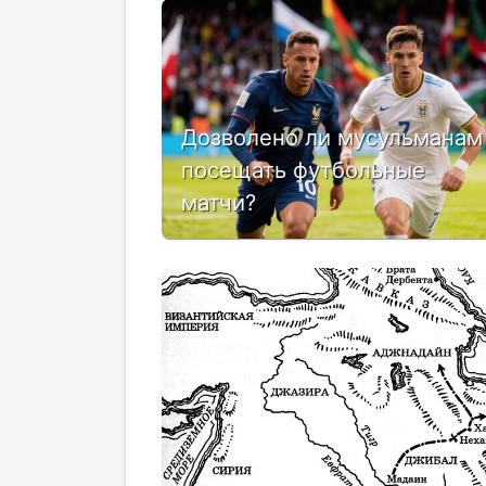
Дозволено ли мусульманам
посещать футбольные
матчи?