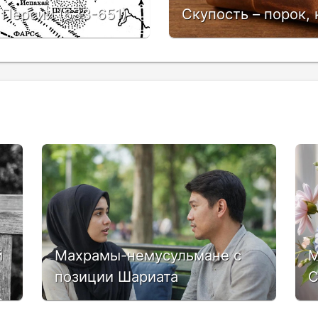
Персии (633-651)
Скупость – порок,
й
Махрамы-немусульмане с
М
позиции Шариата
С