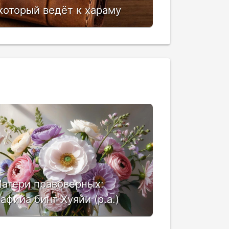
 который ведёт к хараму
атери правоверных:
афийа бинт Хуяйи (р.а.)