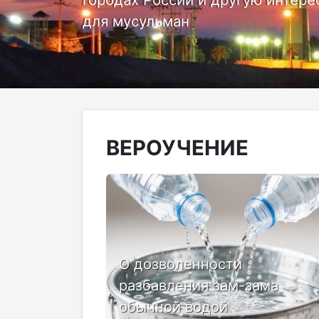
для мусульман
ВЕРОУЧЕНИЕ
О дозволенности
разбавления зам-зама
обычной водой