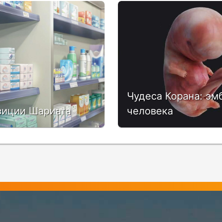
Чудеса Корана: эм
зиции Шариата
человека