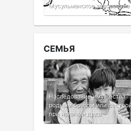
Мусульманское завоевание 
СЕМЬЯ
Наследование имущества
родным братом или сестро
при наличии деда