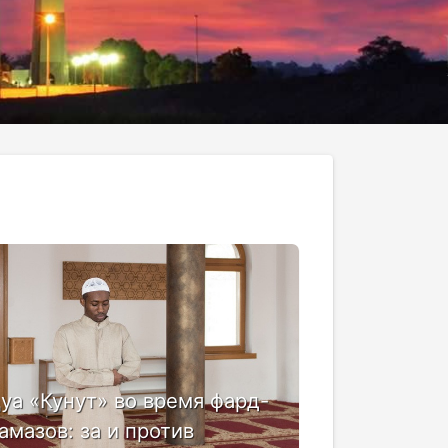
уа «Кунут» во время фард-
амазов: за и против