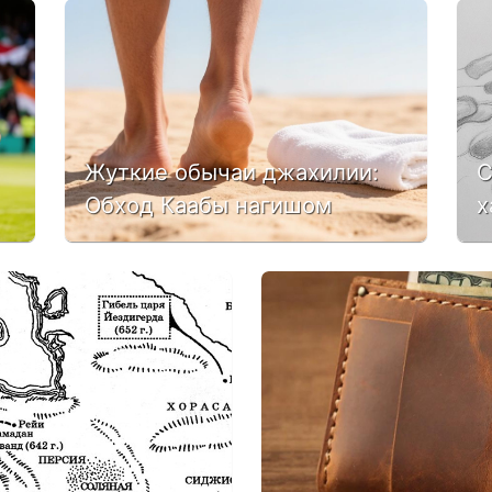
Жуткие обычаи джахилии:
С
Обход Каабы нагишом
х