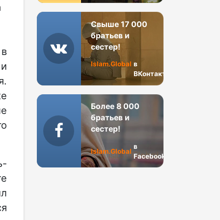
а
Свыше 17 000
братьев и
сестер!
 в
Islam.Global
в
 и
ВКонтакте
я.
ке
Более 8 000
ле
братьев и
го
сестер!
в
Islam.Global
Facebook
ь-
те
ил
ся