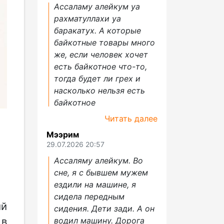
Ассаламу алейкум уа
рахматуллахи уа
баракатух. А которые
байкотные товары много
же, если человек хочет
есть байкотное что-то,
тогда будет ли грех и
насколько нельзя есть
байкотное
Читать далее
Мээрим
29.07.2026 20:57
Ассаляму алейкум. Во
сне, я с бывшем мужем
ездили на машине, я
сидела передным
ий
сидения. Дети зади. А он
 в
водил машину. Дорога