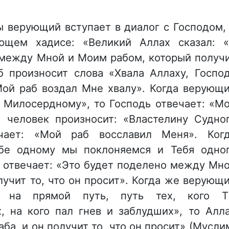
ы верующий вступает в диалог с Господом,
ющем хадисе: «Великий Аллах сказал: 
 между Мной и Моим рабом, который получ
аб произносит слова «Хвала Аллаху, Госпо
Мой раб воздал Мне хвалу». Когда верующ
 Милосердному», то Господь отвечает: «М
а человек произносит: «Властелину Судно
чает: «Мой раб восславил Меня». Ког
ебе одному мы поклоняемся и Тебя одно
 отвечает: «Это будет поделено между Мн
учит то, что он просит». Когда же верующ
ас на прямой путь, путь тех, кого 
х, на кого пал гнев и заблудших», то Алл
аба, и он получит то, что он просит» (Мусли