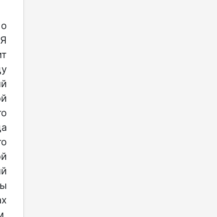
 о
«Я
ит
ду
ий
ой
го
да
го
ой
ий
Ты
ах
м,