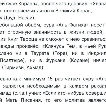
ей суре Корана», после чего добавил: «Хвал
то повторяемых аятов и Великий Коран,
у Дауд, Насаи).
небольшой объём, сура «Аль-Фатиха» несёт
ет огромную значимость в жизни людей,
 из Книг Творца не сможет с нею сравнитьс
днажды произнёс: «Клянусь Тем, в Чьей Ру
лано ни в Таурате (Торе), ни в Инджи
(Псалтыре), ни в Фуркане (Коране) ниче
 (Тирмизи, Ахмад).
вно как минимум 15 раз читает суру «Ал
е является необходимым в каждом ракаа
мад (с.г.в.) учил: «Если кто-нибудь соверш
й Мать Писания, то его молитва являет