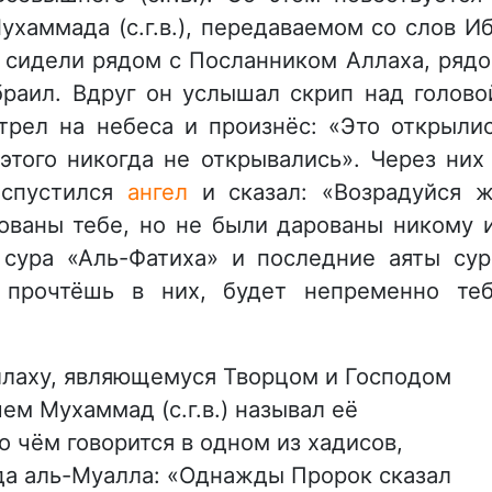
хаммада (с.г.в.), передаваемом со слов И
 сидели рядом с Посланником Аллаха, ряд
раил. Вдруг он услышал скрип над голово
трел на небеса и произнёс: «Это открыли
этого никогда не открывались». Через них
) спустился
ангел
и сказал: «Возрадуйся 
ованы тебе, но не были дарованы никому 
сура «Аль-Фатиха» и последние аяты су
ы прочтёшь в них, будет непременно те
лаху, являющемуся Творцом и Господом
чем Мухаммад (с.г.в.) называл её
о чём говорится в одном из хадисов,
да аль-Муалла: «Однажды Пророк сказал