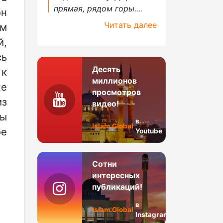
прямая, рядом горы....
бн
Читать далее
ом
й,
сь
Десять
 к
миллионов
же
просмотров
из
видео!
ры
в
Islam.Global
бе
Youtube
Сотни
интересных
публикаций!
в
Islam.Global
Instagram