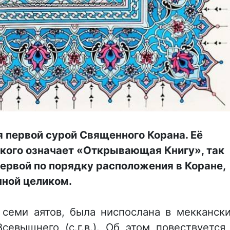
я первой сурой Священного Корана.
Её
ского означает «Открывающая Книгу», так
первой по порядку расположения в Коране,
ной целиком.
 семи аятов, была ниспослана в мекканск
евышнего (с.г.в.). Об этом повествуется