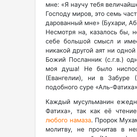
мне: «Я научу тебя величайш
Господу миров, это семь час
дарованный мне» (Бухари, Аб
Несмотря на, казалось бы, 
себе большой смысл и име
никакой другой аят ни одной
Божий Посланник (с.г.в.) о
моя душа! Не было ниспос
(Евангелии), ни в Забуре 
подобного суре «Аль-Фатиха»
Каждый мусульманин ежедне
Фатиха», так как её чтени
любого намаза
. Пророк Мухам
молитву, не прочитав в не