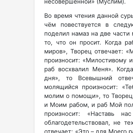
несовершенной» (Муслим).
Во время чтения данной сур
чём повествуется в следу
поделил намаз на две части
то, что он просит. Когда р
миров», Творец отвечает: «
произносит: «Милостивому и
раб восхвалил Меня». Когд
дня», то Всевышний отве
молящийся произносит: «Т
молим о помощи», то Творец
и Моим рабом, и раб Мой пол
произносит: «Наставь н
облагодетельствовал, не те
отвечает: «Это – для Моего р