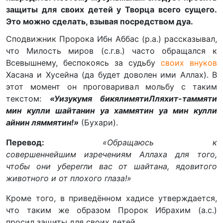
защиты для своих детей у Творца всего сущего.
Это можно сделать, взывая посредством дуа.
Сподвижник Пророка Ибн Аббас (р.а.) рассказывал,
что Милость миров (с.г.в.) часто обращался к
Всевышнему, беспокоясь за судьбу
своих внуков
Хасана и Хусейна (да будет доволен ими Аллах). В
этот момент он проговаривал мольбу с таким
текстом:
«Уизукумя бикялимятиЛляхит-таммяти
мин кулли шайтанин уа хаммятин уа мин кулли
айнин ляммятин!»
(Бухари).
Перевод:
«Обращаюсь к
совершеннейшим изречениям Аллаха для того,
чтобы они уберегли вас от шайтана, ядовитого
животного и от плохого глаза!»
Кроме того, в приведённом хадисе утверждается,
что таким же образом Пророк Ибрахим (а.с.)
просил защиты для своих детей.