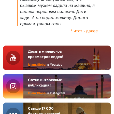
бывшем мужем ездили на машине, я
сидела передным сидения. Дети
зади. А он водил машину. Дорога
прямая, рядом горы....
Читать далее
Десять миллионов
просмотров видео!
Islam.Global
в Youtube
Сотни интересных
публикаций!
Islam.Global
в Instagram
Свыше 17 000
братьев и сестер!