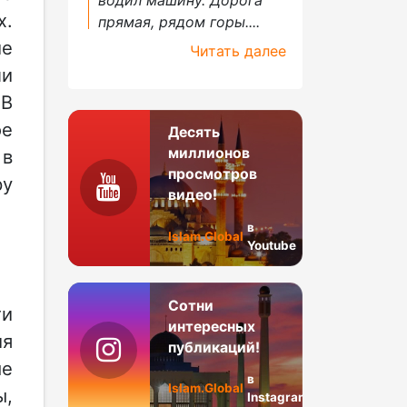
х.
прямая, рядом горы....
ие
Читать далее
ли
 В
ое
Десять
миллионов
 в
просмотров
ру
видео!
в
Islam.Global
Youtube
Сотни
ти
интересных
ия
публикаций!
ые
в
Islam.Global
ы,
Instagram