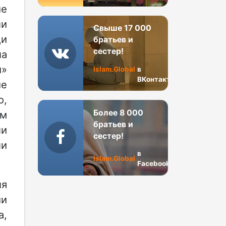
е
ли
Свыше 17 000
ди
братьев и
сестер!
ла
й»
Islam.Global
в
ВКонтакте
ие
о,
Более 8 000
им
братьев и
ли
сестер!
ли
в
Islam.Global
Facebook
ля
ии
а,