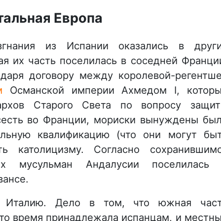
тальная Европа
гнания из Испании оказались в друг
ая их часть поселилась в соседней Франци
даря договору между королевой-регентш
м
Османской империи Ахмедом I, котор
архов Старого Света по вопросу защи
осесть во Франции, мориски вынуждены бы
альную квалификацию (что они могут бы
ть католицизму. Согласно сохранившим
их мусульман Андалусии поселилась
вансе.
 Италию. Дело в том, что южная час
 то время принадлежала испанцам, и местн