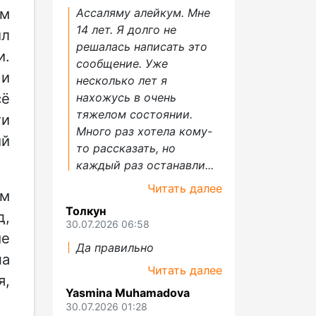
ым
Ассаляму алейкум. Мне
14 лет. Я долго не
ил
решалась написать это
и.
сообщение. Уже
 и
несколько лет я
сё
нахожусь в очень
тяжелом состоянии.
ти
Много раз хотела кому-
ий
то рассказать, но
каждый раз останавли...
Читать далее
ым
Толкун
д,
30.07.2026 06:58
ые
Да правильно
на
Читать далее
я,
Yasmina Muhamadova
30.07.2026 01:28