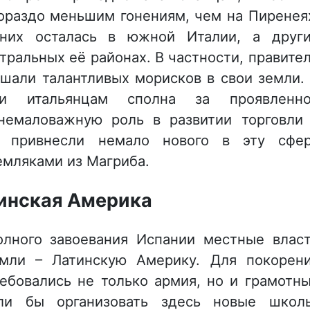
ораздо меньшим гонениям, чем на Пиренея
 них осталась в южной Италии, а друг
тральных её районах. В частности, правите
шали талантливых морисков в свои земли.
ли итальянцам сполна за проявленн
немаловажную роль в развитии торговли
к привнесли немало нового в эту сфе
емляками из Магриба.
инская Америка
олного завоевания Испании местные влас
емли – Латинскую Америку. Для покорен
ебовались не только армия, но и грамотн
гли бы организовать здесь новые школ