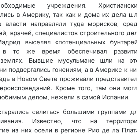
ходимые учреждения. Христиански
лись в Америку, так как и дома их дела ш
е власти направляли туда морисков, сре
й, врачей, специалистов строительного де
адрид выселял «потенциальных бунтаре
 в то же время обеспечивал развит
 землях. Бывшие мусульмане шли на эт
ни подвергались гонениям, а в Америке к н
ведь в Новом Свете проживали представите
ероисповеданий. Кроме того, там они мог
любимым делом, нежели в самой Испании.
старались селиться большими группами д
ивания. Известно, что на территор
ие из них осели в регионе Рио де ла Плат