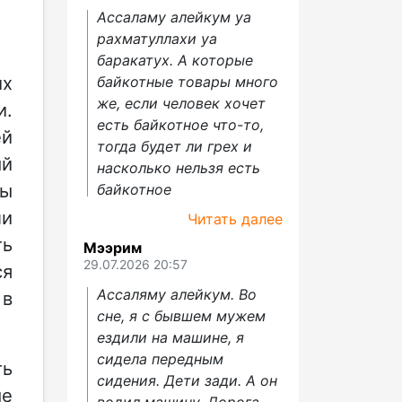
Ассаламу алейкум уа
рахматуллахи уа
баракатух. А которые
их
байкотные товары много
же, если человек хочет
и.
есть байкотное что-то,
ей
тогда будет ли грех и
ый
насколько нельзя есть
ты
байкотное
ли
Читать далее
ть
Мээрим
29.07.2026 20:57
ся
Ассаляму алейкум. Во
 в
сне, я с бывшем мужем
ездили на машине, я
сидела передным
ть
сидения. Дети зади. А он
ые
водил машину. Дорога