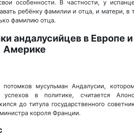
свои особенности. В частности, у испанц
авать ребёнку фамилии и отца, и матери, в 
лько фамилию отца.
ки андалусийцев в Европе и
Америке
 потомков мусульман Андалусии, которо
 успехов в политике, считается Алон
жился до титула государственного советни
 министра короля Франции.
с