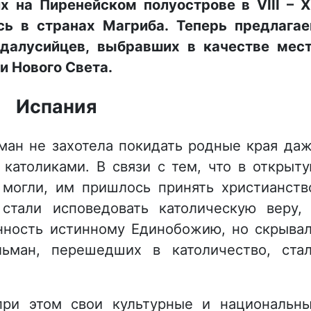
х на Пиренейском полуострове в VIII – 
сь в странах Магриба. Теперь предлага
ндалусийцев, выбравших в качестве мес
и Нового Света.
Испания
ман не захотела покидать родные края да
 католиками. В связи с тем, что в открыт
 могли, им пришлось принять христианств
 стали исповедовать католическую веру,
нность истинному Единобожию, но скрыва
ьман, перешедших в католичество, ста
при этом свои культурные и национальн