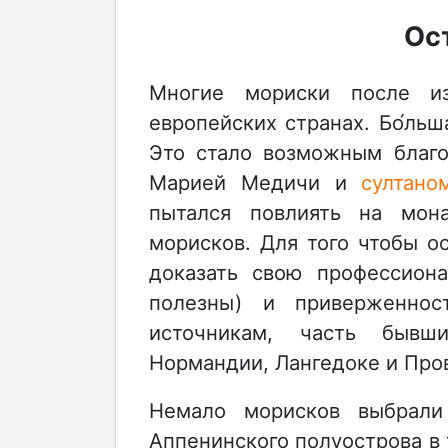
Ос
Многие мориски после из
европейских странах. Бо́льш
Это стало возможным благо
Марией Медичи и
султано
пытался повлиять на мон
морисков. Для того чтобы 
доказать свою профессион
полезны) и приверженнос
источникам, часть бывш
Нормандии, Лангедоке и Про
Немало морисков выбрали
Аппенинского полуострова в