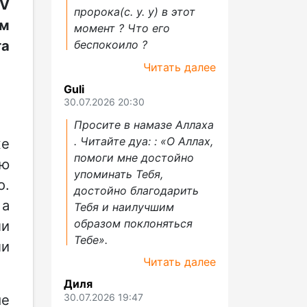
XV
пророка(с. у. у) в этот
ем
момент ? Что его
та
беспокоило ?
Читать далее
Guli
30.07.2026 20:30
Просите в намазе Аллаха
. Читайте дуа: : «О Аллах,
же
помоги мне достойно
ую
упоминать Тебя,
о.
достойно благодарить
 а
Тебя и наилучшим
образом поклоняться
ли
Тебе».
ли
Читать далее
Диля
30.07.2026 19:47
ые