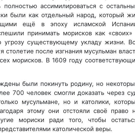
ь полностью ассимилироваться с остальн
ски были как отдельный народ, который ж
ящими ещё в эпоху исламской Испани
спешили принимать морисков как «своих»
ю угрозу существующему укладу жизни. В
стя столетие после изгнания мусульман влас
сех морисков. В 1609 году соответствующ
ждены были покинуть родину, но некотор
лее 700 человек смогли доказать через су
олько мусульмане, но и католики, котор
агодаря этому они отстояли своё право 
угие мориски ради того, чтобы остатьс
представителями католической веры.