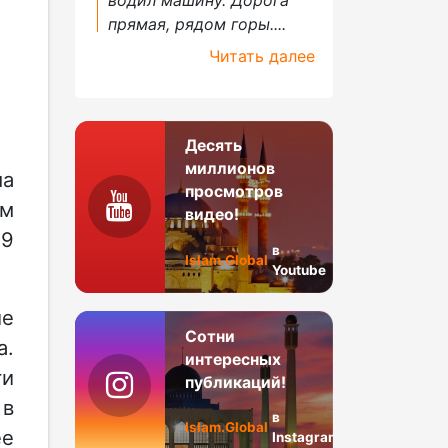
прямая, рядом горы....
Читать далее
Десять
миллионов
ма
просмотров
ам
видео!
79
в
Islam.Global
Youtube
ие
Сотни
а.
интересных
ги
публикаций!
 в
в
Islam.Global
ее
Instagram