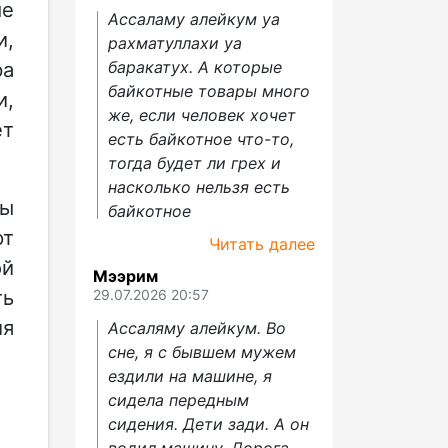
ые
Ассаламу алейкум уа
и,
рахматуллахи уа
баракатух. А которые
ра
байкотные товары много
и,
же, если человек хочет
ет
есть байкотное что-то,
тогда будет ли грех и
насколько нельзя есть
ы
байкотное
ют
Читать далее
ой
Мээрим
ть
29.07.2026 20:57
ия
Ассаляму алейкум. Во
сне, я с бывшем мужем
ездили на машине, я
сидела передным
сидения. Дети зади. А он
водил машину. Дорога