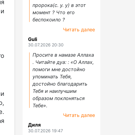
ия
пророка(с. у. у) в этот
 и
момент ? Что его
беспокоило ?
Читать далее
Guli
30.07.2026 20:30
Просите в намазе Аллаха
го
. Читайте дуа: : «О Аллах,
помоги мне достойно
упоминать Тебя,
достойно благодарить
Тебя и наилучшим
ли
образом поклоняться
о,
Тебе».
е.
Читать далее
ая
Диля
30.07.2026 19:47