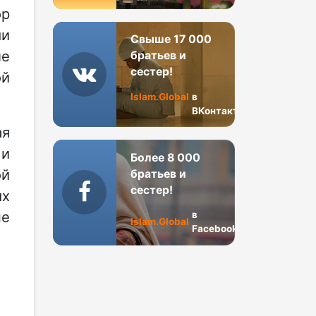
ор
ми
Свыше 17 000
ле
братьев и
сестер!
ой
Islam.Global
в
ВКонтакте
ая
 и
Более 8 000
ой
братьев и
сестер!
ых
пе
в
Islam.Global
Facebook