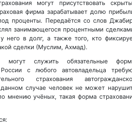
трахования могут присутствовать скрыт
траховая фирма зарабатывает долю прибыл
под проценты. Передаётся со слов Джаби
 проклял занимающегося процентными сделкам
у него в долг, а также того, кто фиксиру
акой сделки (Муслим, Ахмад).
а могут служить обязательные форм
 России с любого автовладельца требу
ельного страхования автогражданск
В данном случае человек не может наруши
 по мнению учёных, такая форма страхован
ся: