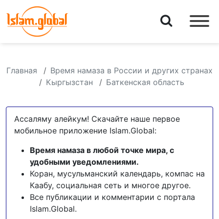
Главная
Время намаза в России и других странах
Кыргызстан
Баткенская область
Ассаляму алейкум! Скачайте наше первое
мобильное приложение Islam.Global:
Время намаза в любой точке мира, с
удобными уведомлениями.
Коран, мусульманский календарь, компас на
Каабу, социальная сеть и многое другое.
Все публикации и комментарии с портала
Islam.Global.