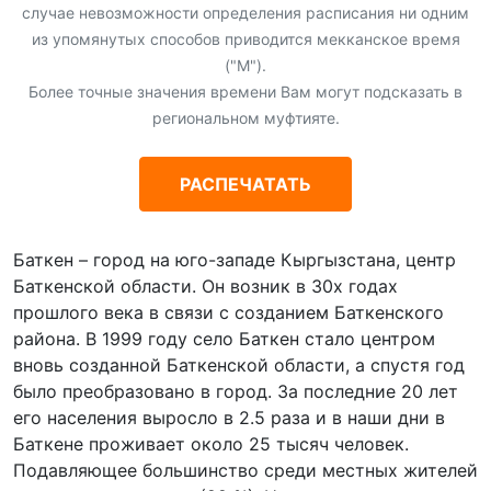
случае невозможности определения расписания ни одним
из упомянутых способов приводится мекканское время
("М").
Более точные значения времени Вам могут подсказать в
региональном муфтияте.
РАСПЕЧАТАТЬ
Баткен – город на юго-западе Кыргызстана, центр
Баткенской области. Он возник в 30х годах
прошлого века в связи с созданием Баткенского
района. В 1999 году село Баткен стало центром
вновь созданной Баткенской области, а спустя год
было преобразовано в город. За последние 20 лет
его населения выросло в 2.5 раза и в наши дни в
Баткене проживает около 25 тысяч человек.
Подавляющее большинство среди местных жителей