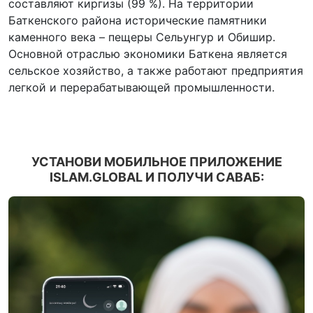
составляют киргизы (99 %). На территории
Баткенского района исторические памятники
каменного века – пещеры Сельунгур и Обишир.
Основной отраслью экономики Баткена является
сельское хозяйство, а также работают предприятия
легкой и перерабатывающей промышленности.
УСТАНОВИ МОБИЛЬНОЕ ПРИЛОЖЕНИЕ
ISLAM.GLOBAL И ПОЛУЧИ САВАБ: