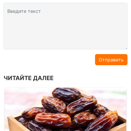
Введите текст
Отправить
ЧИТАЙТЕ ДАЛЕЕ