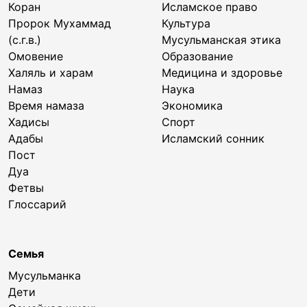
Коран
Исламское право
Пророк Мухаммад
Культура
(с.г.в.)
Мусульманская этика
Омовение
Образование
Халяль и харам
Медицина и здоровье
Намаз
Наука
Время намаза
Экономика
Хадисы
Спорт
Адабы
Исламский сонник
Пост
Дуа
Фетвы
Глоссарий
Семья
Мусульманка
Дети