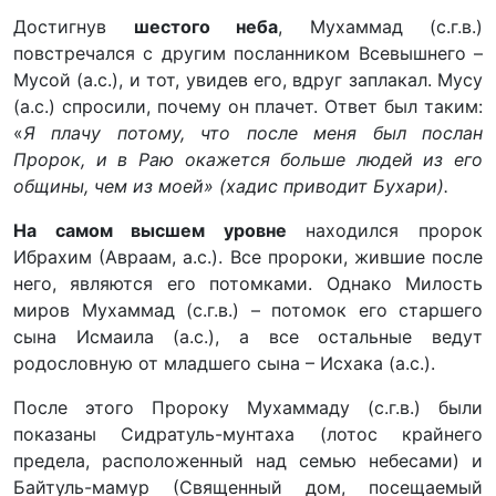
Достигнув
шестого неба
, Мухаммад (с.г.в.)
повстречался с другим посланником Всевышнего –
Мусой (а.с.), и тот, увидев его, вдруг заплакал. Мусу
(а.с.) спросили, почему он плачет. Ответ был таким:
«
Я плачу потому, что после меня был послан
Пророк, и в Раю окажется больше людей из его
общины, чем из моей» (хадис приводит Бухари).
На самом высшем уровне
находился пророк
Ибрахим (Авраам, а.с.). Все пророки, жившие после
него, являются его потомками. Однако Милость
миров Мухаммад (с.г.в.) – потомок его старшего
сына Исмаила (а.с.), а все остальные ведут
родословную от младшего сына – Исхака (а.с.).
После этого Пророку Мухаммаду (с.г.в.) были
показаны Сидратуль-мунтаха (лотос крайнего
предела, расположенный над семью небесами) и
Байтуль-мамур (Священный дом, посещаемый