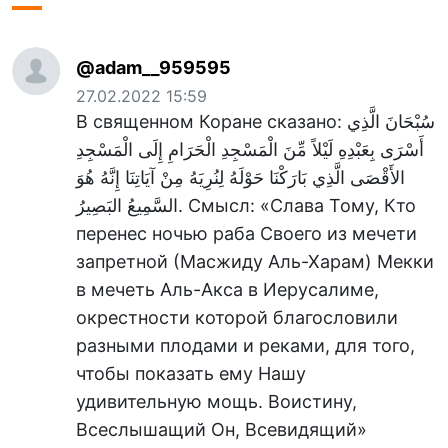
@adam__959595
27.02.2022 15:59
В священном Коране сказано: سُبْحَانَ الَّذِي
أَسْرَى بِعَبْدِهِ لَيْلاً مِّنَ الْمَسْجِدِ الْحَرَامِ إِلَى الْمَسْجِدِ
الأَقْصَى الَّذِي بَارَكْنَا حَوْلَهُ لِنُرِيَهُ مِنْ آيَاتِنَا إِنَّهُ هُوَ
السَّمِيعُ البَصِيرُ. Смысл: «Слава Тому, Кто
перенес ночью раба Своего из мечети
запретной (Масжиду Аль-Харам) Мекки
в мечеть Аль-Акса в Иерусалиме,
окрестности которой благословили
разными плодами и реками, для того,
чтобы показать ему Нашу
удивительную мощь. Воистину,
Всеслышащий Он, Всевидящий»