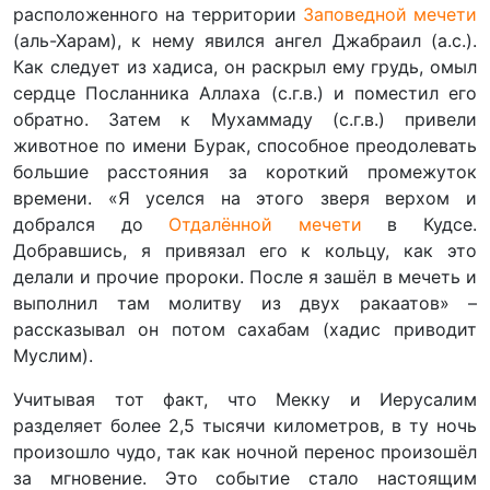
расположенного на территории
Заповедной мечети
(аль-Харам), к нему явился ангел Джабраил (а.с.).
Как следует из хадиса, он раскрыл ему грудь, омыл
сердце Посланника Аллаха (с.г.в.) и поместил его
обратно. Затем к Мухаммаду (с.г.в.) привели
животное по имени Бурак, способное преодолевать
большие расстояния за короткий промежуток
времени. «Я уселся на этого зверя верхом и
добрался до
Отдалённой мечети
в Кудсе.
Добравшись, я привязал его к кольцу, как это
делали и прочие пророки. После я зашёл в мечеть и
выполнил там молитву из двух ракаатов» –
рассказывал он потом сахабам (хадис приводит
Муслим).
Учитывая тот факт, что Мекку и Иерусалим
разделяет более 2,5 тысячи километров, в ту ночь
произошло чудо, так как ночной перенос произошёл
за мгновение. Это событие стало настоящим