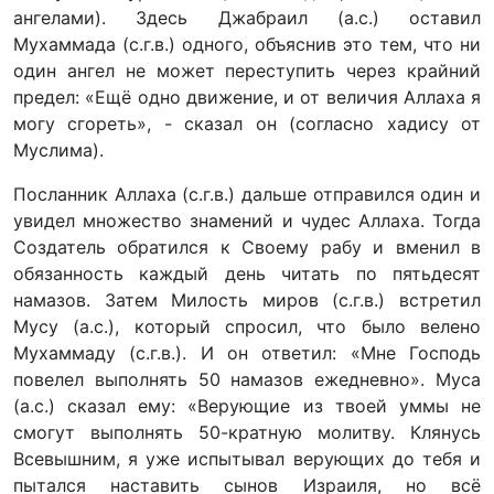
ангелами). Здесь Джабраил (а.с.) оставил
Мухаммада (с.г.в.) одного, объяснив это тем, что ни
один ангел не может переступить через крайний
предел: «Ещё одно движение, и от величия Аллаха я
могу сгореть», - сказал он (согласно хадису от
Муслима).
Посланник Аллаха (с.г.в.) дальше отправился один и
увидел множество знамений и чудес Аллаха. Тогда
Создатель обратился к Своему рабу и вменил в
обязанность каждый день читать по пятьдесят
намазов. Затем Милость миров (с.г.в.) встретил
Мусу (а.с.), который спросил, что было велено
Мухаммаду (с.г.в.). И он ответил: «Мне Господь
повелел выполнять 50 намазов ежедневно». Муса
(а.с.) сказал ему: «Верующие из твоей уммы не
смогут выполнять 50-кратную молитву. Клянусь
Всевышним, я уже испытывал верующих до тебя и
пытался наставить сынов Израиля, но всё