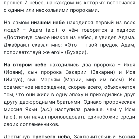
прошёл 7 небес, на каждом из которых встречался
с одним или несколькими пророками.
На самом
низшем небе
находился первый из всех
людей – Адам (а.с.), о чём говорится в хадисе:
«Достигнув самое низкое из небес, я увидел Адама.
Джабраил сказал мне: «Это – твой предок Адам,
поприветствуй же его!» (Бухари).
На втором небе
находились два пророка – Яхья
(Иоанн), сын пророка Закарии (Захарии) и Иса
(Иисус), сын Марьям (Марии, мир им всем). Их
совместное нахождение, скорее всего, объясняется
тем, что они жили в одну эпоху и приходились друг
другу двоюродными братьями. Однако пророческая
миссия Яхьи (а.с.) наступила раньше, чем у Исы
(а.с.), и он начал проповедовать единобожие среди
своих соплеменников.
Достигнув
третьего неба
, Заключительный Божий