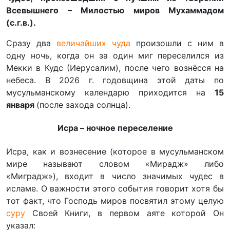
Всевышнего – Милостью миров Мухаммадом
(с.г.в.).
Сразу два
величайших чуда
произошли с ним в
одну ночь, когда он за один миг переселился из
Мекки в Кудс (Иерусалим), после чего вознёсся на
небеса. В 2026 г. годовщина этой даты по
мусульманскому календарю приходится на
15
января
(после захода солнца).
Исра – ночное переселение
Исра, как и вознесение (которое в мусульманском
мире называют словом «Мирадж» либо
«Миградж»), входит в число значимых чудес в
исламе. О важности этого события говорит хотя бы
тот факт, что Господь миров посвятил этому целую
суру
Своей Книги, в первом аяте которой Он
указал: