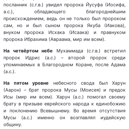
посланник (с.г.в.) увидел пророка Йусуфа (Иосифа,
а.с.), обладающего благороднейшим
происхождением, ведь он не только был пророком
сам, но и был сыном пророка Якуба (Иакова),
внуком пророка Исхака (Исаака) и правнуком
пророка Ибрахима (Авраама, мир им всем).
На четвёртом небе
Мухаммада (с.г.в.) встретил
пророк Идрис (а.с.) – второй пророк среди
упоминаемых в Благородном Коране, после Адама
(а.с.).
На пятом уровне
небесного свода был Харун
(Аарон) – брат пророка Мусы (Моисея) и предок
Исы (мир им всем). Харун (а.с.) помогал своему
брату в призыве еврейского народа к единобожию
и поклонению Всевышнему. Во время отсутствия
Мусы (а.с.) именно он возглавлял иудейскую
общину.