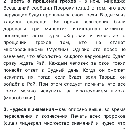
2. Весть о прощении грехов –
в ночь Мираджа
Всевышний сообщил Пророку (с.г.в.) о том, что все
верующие будут прощены за свои грехи. В одном из
хадисов сказано: «Во время вознесения были
дарованы три милости: пятикратная молитва,
последние аяты суры «Корова» и известие о
прощении грехов тем, кто не станет
многобожником» (Муслим). Однако это вовсе не
означает, что абсолютно каждого верующего будет
сразу ждать Рай. Каждый человек за свои грехи
понесёт ответ в Судный день. Когда он сможет
искупить их, тогда, если будет воля Творца, он
войдёт в Рай. При этом следует помнить, что все
грехи можно искупить, за исключением ширка
(многобожия).
3. Чудеса и знамения –
как описано выше, во время
переселения и вознесения Печать всех пророков
(с.г.в.) лицезрел множество знамений и чудес, что