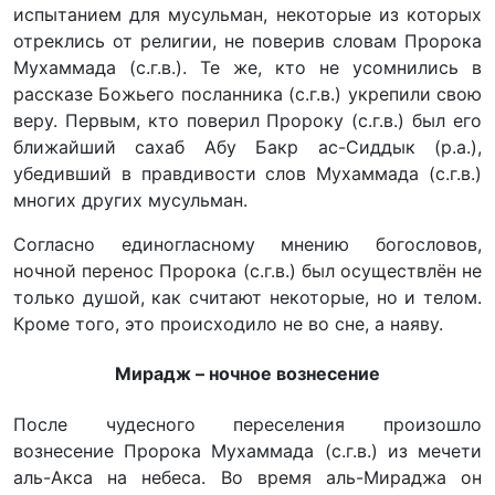
испытанием для мусульман, некоторые из которых
отреклись от религии, не поверив словам Пророка
Мухаммада (с.г.в.). Те же, кто не усомнились в
рассказе Божьего посланника (с.г.в.) укрепили свою
веру. Первым, кто поверил Пророку (с.г.в.) был его
ближайший сахаб Абу Бакр ас-Сиддык (р.а.),
убедивший в правдивости слов Мухаммада (с.г.в.)
многих других мусульман.
Согласно единогласному мнению богословов,
ночной перенос Пророка (с.г.в.) был осуществлён не
только душой, как считают некоторые, но и телом.
Кроме того, это происходило не во сне, а наяву.
Мирадж – ночное вознесение
После чудесного переселения произошло
вознесение Пророка Мухаммада (с.г.в.) из мечети
аль-Акса на небеса. Во время аль-Мираджа он