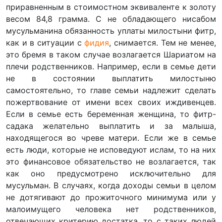
приравненным в стоимостном эквиваленте к золоту
весом 84,8 грамма. С не обладающего нисабом
мусульманина обязанность уплаты милостыни фитр,
как и в ситуации с
фидия
, снимается. Тем не менее,
это бремя в таком случае возлагается Шариатом на
плечи родственников. Например, если в семье дети
не в состоянии выплатить милостыню
самостоятельно, то главе семьи надлежит сделать
пожертвование от имени всех своих иждивенцев.
Если в семье есть беременная женщина, то фитр-
садака желательно выплатить и за малыша,
находящегося во чреве матери. Если же в семье
есть люди, которые не исповедуют ислам, то на них
это финансовое обязательство не возлагается, так
как оно предусмотрено исключительно для
мусульман. В случаях, когда доходы семьи в целом
не дотягивают до прожиточного минимума или у
малоимущего человека нет родственников,
отвечающих критерию достатка, то с таких людей