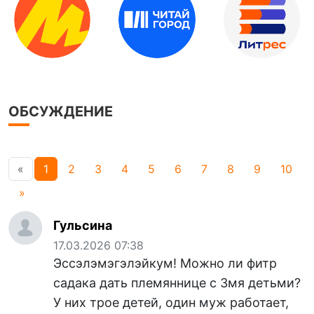
ОБСУЖДЕНИЕ
«
1
2
3
4
5
6
7
8
9
10
»
Гульсина
17.03.2026 07:38
Эссэлэмэгэлэйкум! Можно ли фитр
садака дать племяннице с 3мя детьми?
У них трое детей, один муж работает,