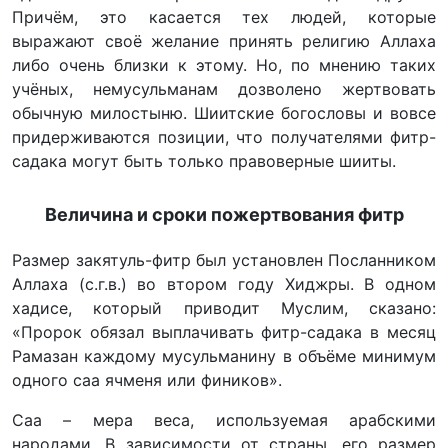
Причём, это касается тех людей, которые
выражают своё желание принять религию Аллаха
либо очень близки к этому. Но, по мнению таких
учёных, немусульманам дозволено жертвовать
обычную милостыню. Шиитские богословы и вовсе
придерживаются позиции, что получателями фитр-
садака могут быть только правоверные шииты.
Величина и сроки пожертвования фитр
Размер закятуль-фитр был установлен Посланником
Аллаха (с.г.в.) во втором году Хиджры. В одном
хадисе, который приводит Муслим, сказано:
«Пророк обязал выплачивать фитр-садака в месяц
Рамазан каждому мусульманину в объёме минимум
одного саа ячменя или фиников».
Саа – мера веса, используемая арабскими
народами. В зависимости от страны, его размер