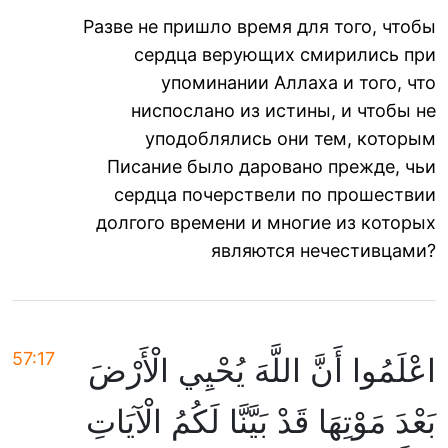
Разве не пришло время для того, чтобы
сердца верующих смирились при
упоминании Аллаха и того, что
ниспослано из истины, и чтобы не
уподоблялись они тем, которым
Писание было даровано прежде, чьи
сердца почерствели по прошествии
долгого времени и многие из которых
являются нечестивцами?
57:17
اعْلَمُوا أَنَّ اللَّهَ يُحْيِي الْأَرْضَ
بَعْدَ مَوْتِهَا قَدْ بَيَّنَّا لَكُمُ الْآيَاتِ