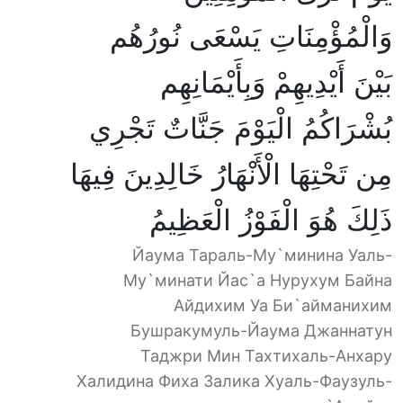
وَالْمُؤْمِنَاتِ يَسْعَى نُورُهُم
بَيْنَ أَيْدِيهِمْ وَبِأَيْمَانِهِم
بُشْرَاكُمُ الْيَوْمَ جَنَّاتٌ تَجْرِي
مِن تَحْتِهَا الْأَنْهَارُ خَالِدِينَ فِيهَا
ذَلِكَ هُوَ الْفَوْزُ الْعَظِيمُ
Йаума Тараль-Му`минина Уаль-
Му`минати Йас`а Нурухум Байна
Айдихим Уа Би`айманихим
Бушракумуль-Йаума Джаннатун
Таджри Мин Тахтихаль-Анхару
Халидина Фиха Залика Хуаль-Фаузуль-