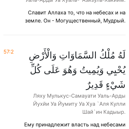
Славит Аллаха то, что на небесах и на
земле. Он - Могущественный, Мудрый.
57:2
لَهُ مُلْكُ السَّمَاوَاتِ وَالْأَرْضِ
يُحْيِي وَيُمِيتُ وَهُوَ عَلَى كُلِّ
شَيْءٍ قَدِيرٌ
Ляху Мулькус-Самауати Уаль-Арды
Йухйи Уа Йумиту Уа Хуа `Аля Кулли
Шай`ин Кадыыр.
Ему принадлежит власть над небесами