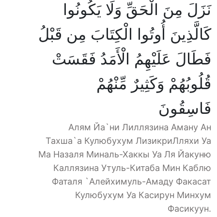
نَزَلَ مِنَ الْحَقِّ وَلَا يَكُونُوا
كَالَّذِينَ أُوتُوا الْكِتَابَ مِن قَبْلُ
فَطَالَ عَلَيْهِمُ الْأَمَدُ فَقَسَتْ
قُلُوبُهُمْ وَكَثِيرٌ مِّنْهُمْ
فَاسِقُونَ
Алям Йа`ни Лиллязина Аману Ан
Тахша`а Кулюбухум ЛизикриЛляхи Уа
Ма Назаля Миналь-Хаккы Уа Ля Йакуню
Каллязина Утуль-Китаба Мин Каблю
Фаталя `Алейхимуль-Амаду Факасат
Кулюбухум Уа Касирун Минхум
Фасикуун.