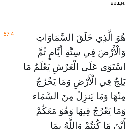
вещи.
57:4
هُوَ الَّذِي خَلَقَ السَّمَاوَاتِ
وَالْأَرْضَ فِي سِتَّةِ أَيَّامٍ ثُمَّ
اسْتَوَى عَلَى الْعَرْشِ يَعْلَمُ مَا
يَلِجُ فِي الْأَرْضِ وَمَا يَخْرُجُ
مِنْهَا وَمَا يَنزِلُ مِنَ السَّمَاء
وَمَا يَعْرُجُ فِيهَا وَهُوَ مَعَكُمْ
أَيْنَ مَا كُنتُمْ وَاللَّهُ بِمَا