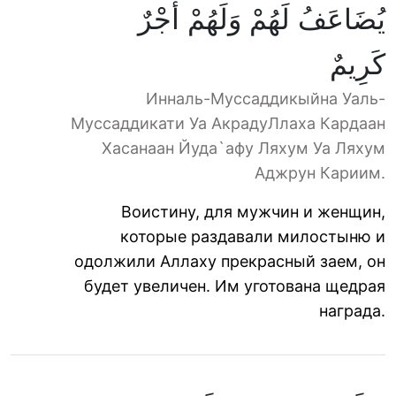
يُضَاعَفُ لَهُمْ وَلَهُمْ أَجْرٌ
كَرِيمٌ
Инналь-Муссаддикыйна Уаль-
Муссаддикати Уа АкрадуЛлаха Кардаан
Хасанаан Йуда`афу Ляхум Уа Ляхум
Аджрун Кариим.
Воистину, для мужчин и женщин,
которые раздавали милостыню и
одолжили Аллаху прекрасный заем, он
будет увеличен. Им уготована щедрая
награда.