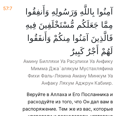
57:7
آمِنُوا بِاللَّهِ وَرَسُولِهِ وَأَنفِقُوا
مِمَّا جَعَلَكُم مُّسْتَخْلَفِينَ فِيهِ
فَالَّذِينَ آمَنُوا مِنكُمْ وَأَنفَقُوا
لَهُمْ أَجْرٌ كَبِيرٌ
Амину Билляхи Уа Расулихи Уа Анфику
Мимма Джа`алякум Мустахляфина
Фихи Фаль-Лязина Аману Минкум Уа
Анфаку Ляхум Аджрун Кабиир.
Веруйте в Аллаха и Его Посланника и
расходуйте из того, что Он дал вам в
распоряжение. Тем же из вас, которые