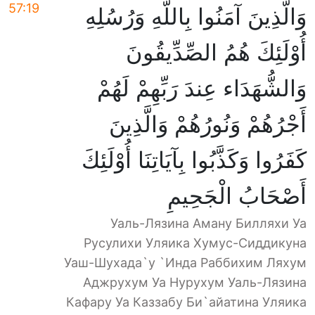
57:19
وَالَّذِينَ آمَنُوا بِاللَّهِ وَرُسُلِهِ
أُوْلَئِكَ هُمُ الصِّدِّيقُونَ
وَالشُّهَدَاء عِندَ رَبِّهِمْ لَهُمْ
أَجْرُهُمْ وَنُورُهُمْ وَالَّذِينَ
كَفَرُوا وَكَذَّبُوا بِآيَاتِنَا أُوْلَئِكَ
أَصْحَابُ الْجَحِيمِ
Уаль-Лязина Аману Билляхи Уа
Русулихи Уляика Хумус-Сиддикуна
Уаш-Шухада`у `Инда Раббихим Ляхум
Аджрухум Уа Нурухум Уаль-Лязина
Кафару Уа Каззабу Би`айатина Уляика