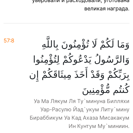
уверовали и расходовали, уготована
великая награда.
57:8
وَمَا لَكُمْ لَا تُؤْمِنُونَ بِاللَّهِ
وَالرَّسُولُ يَدْعُوكُمْ لِتُؤْمِنُوا
بِرَبِّكُمْ وَقَدْ أَخَذَ مِيثَاقَكُمْ إِن
كُنتُم مُّؤْمِنِينَ
Уа Ма Лякум Ля Ту`минуна Билляхи
Уар-Расулю Йад`укум Литу`мину
Бираббикум Уа Кад Ахаза Мисакакум
Ин Кунтум Му`миниин.