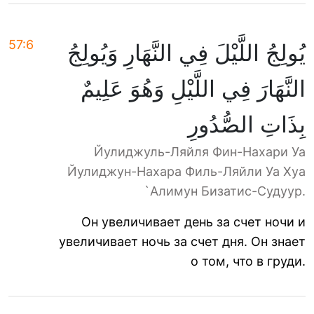
57:6
يُولِجُ اللَّيْلَ فِي النَّهَارِ وَيُولِجُ
النَّهَارَ فِي اللَّيْلِ وَهُوَ عَلِيمٌ
بِذَاتِ الصُّدُورِ
Йулиджуль-Ляйля Фин-Нахари Уа
Йулиджун-Нахара Филь-Ляйли Уа Хуа
`Алимун Бизатис-Судуур.
Он увеличивает день за счет ночи и
увеличивает ночь за счет дня. Он знает
о том, что в груди.