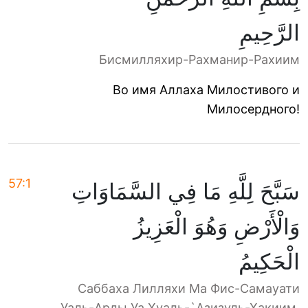
الرَّحِيمِ
Бисмилляхир-Рахманир-Рахиим
Во имя Аллаха Милостивого и
Милосердного!
57:1
سَبَّحَ لِلَّهِ مَا فِي السَّمَاوَاتِ
وَالْأَرْضِ وَهُوَ الْعَزِيزُ
الْحَكِيمُ
Саббаха Лилляхи Ма Фис-Самауати
Уаль-Арды Уа Хуаль-`Азизуль-Хакиим.