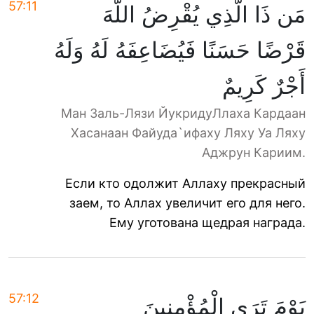
57:11
مَن ذَا الَّذِي يُقْرِضُ اللَّهَ
قَرْضًا حَسَنًا فَيُضَاعِفَهُ لَهُ وَلَهُ
أَجْرٌ كَرِيمٌ
Ман Заль-Лязи ЙукридуЛлаха Кардаан
Хасанаан Файуда`ифаху Ляху Уа Ляху
Аджрун Кариим.
Если кто одолжит Аллаху прекрасный
заем, то Аллах увеличит его для него.
Ему уготована щедрая награда.
57:12
يَوْمَ تَرَى الْمُؤْمِنِينَ