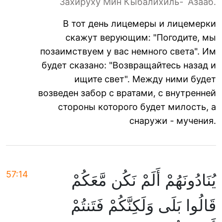
Захируху Мин Кыбалихиль-`Азааб.
В тот день лицемеры и лицемерки
скажут верующим: "Погодите, мы
позаимствуем у вас немного света". Им
будет сказано: "Возвращайтесь назад и
ищите свет". Между ними будет
возведен забор с вратами, с внутренней
стороны которого будет милость, а
снаружи - мучения.
57:14
يُنَادُونَهُمْ أَلَمْ نَكُن مَّعَكُمْ
قَالُوا بَلَى وَلَكِنَّكُمْ فَتَنتُمْ