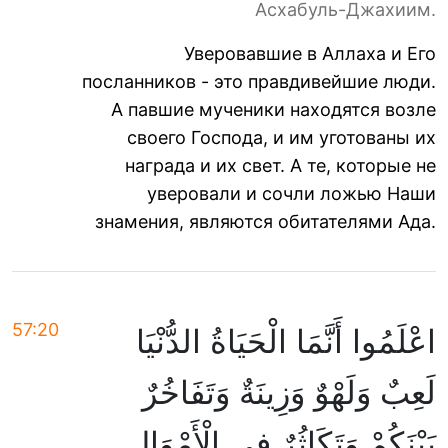
Асхабуль-Джахиим.
Уверовавшие в Аллаха и Его
посланников - это правдивейшие люди.
А павшие мученики находятся возле
своего Господа, и им уготованы их
награда и их свет. А те, которые не
уверовали и сочли ложью Наши
знамения, являются обитателями Ада.
57:20
اعْلَمُوا أَنَّمَا الْحَيَاةُ الدُّنْيَا
لَعِبٌ وَلَهْوٌ وَزِينَةٌ وَتَفَاخُرٌ
بَيْنَكُمْ وَتَكَاثُرٌ فِي الْأَمْوَالِ