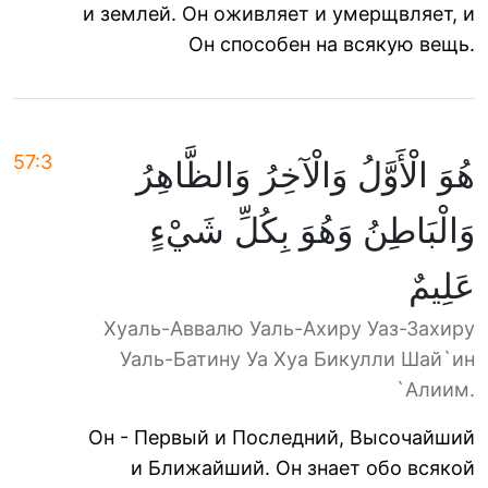
и землей. Он оживляет и умерщвляет, и
Он способен на всякую вещь.
57:3
هُوَ الْأَوَّلُ وَالْآخِرُ وَالظَّاهِرُ
وَالْبَاطِنُ وَهُوَ بِكُلِّ شَيْءٍ
عَلِيمٌ
Хуаль-Аввалю Уаль-Ахиру Уаз-Захиру
Уаль-Батину Уа Хуа Бикулли Шай`ин
`Алиим.
Он - Первый и Последний, Высочайший
и Ближайший. Он знает обо всякой