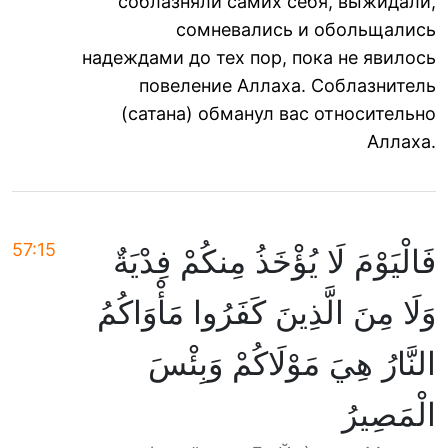
соблазняли самих себя, выжидали,
сомневались и обольщались
надеждами до тех пор, пока не явилось
повеление Аллаха. Соблазнитель
(сатана) обманул вас относительно
Аллаха.
57:15
فَالْيَوْمَ لَا يُؤْخَذُ مِنكُمْ فِدْيَةٌ
وَلَا مِنَ الَّذِينَ كَفَرُوا مَأْوَاكُمُ
النَّارُ هِيَ مَوْلَاكُمْ وَبِئْسَ
الْمَصِيرُ