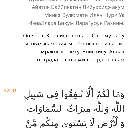
Айатин Баййинатин Лийухриджакум
Миназ-Зулюмати Илян-Нури Уа
ИннаЛлаха Бикум Ляра`уфун Рахиим.
Он - Тот, Кто ниспосылает Своему рабу
ясные знамения, чтобы вывести вас из
мраков к свету. Воистину, Аллах
сострадателен и милосерден к вам
57:10
وَمَا لَكُمْ أَلَّا تُنفِقُوا فِي سَبِيلِ
اللَّهِ وَلِلَّهِ مِيرَاثُ السَّمَاوَاتِ
وَالْأَرْضِ لَا يَسْتَوِي مِنكُم مَّنْ