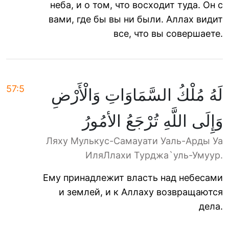
неба, и о том, что восходит туда. Он с
вами, где бы вы ни были. Аллах видит
все, что вы совершаете.
57:5
لَهُ مُلْكُ السَّمَاوَاتِ وَالْأَرْضِ
وَإِلَى اللَّهِ تُرْجَعُ الأمُورُ
Ляху Мулькус-Самауати Уаль-Арды Уа
ИляЛлахи Турджа`уль-Умуур.
Ему принадлежит власть над небесами
и землей, и к Аллаху возвращаются
дела.