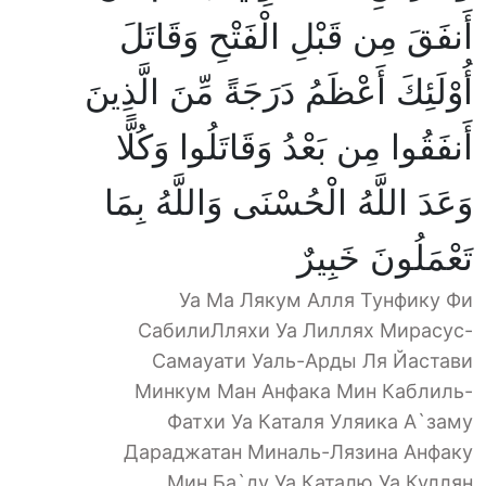
أَنفَقَ مِن قَبْلِ الْفَتْحِ وَقَاتَلَ
أُوْلَئِكَ أَعْظَمُ دَرَجَةً مِّنَ الَّذِينَ
أَنفَقُوا مِن بَعْدُ وَقَاتَلُوا وَكُلًّا
وَعَدَ اللَّهُ الْحُسْنَى وَاللَّهُ بِمَا
تَعْمَلُونَ خَبِيرٌ
Уа Ма Лякум Алля Тунфику Фи
СабилиЛляхи Уа Лиллях Мирасус-
Самауати Уаль-Арды Ля Йастави
Минкум Ман Анфака Мин Каблиль-
Фатхи Уа Каталя Уляика А`заму
Дараджатан Миналь-Лязина Анфаку
Мин Ба`ду Уа Каталю Уа Куллян