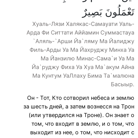
تَعْمَلُونَ بَصِيرٌ
Хуаль-Лязи Халякас-Самауати Уаль-
Арда Фи Ситтати Аййамин Суммастауа
`Аляль-`Арши Йа`ляму Ма Йалиджу
Филь-Арды Уа Ма Йахруджу Минха Уа
Ма Йанзилю Минас-Сама`и Уа Ма
Йа`руджу Фиха Уа Хуа Ма`акум Айна
Ма Кунтум УаЛлаху Бима Та`малюна
Басыыр.
Он - Тот, Кто сотворил небеса и землю
за шесть дней, а затем вознесся на Трон
(или утвердился на Троне). Он знает о
том, что входит в землю, и о том, что
выходит из нее, о том, что нисходит с