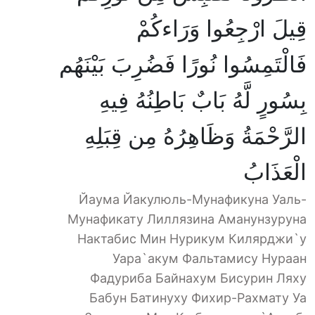
قِيلَ ارْجِعُوا وَرَاءكُمْ
فَالْتَمِسُوا نُورًا فَضُرِبَ بَيْنَهُم
بِسُورٍ لَّهُ بَابٌ بَاطِنُهُ فِيهِ
الرَّحْمَةُ وَظَاهِرُهُ مِن قِبَلِهِ
الْعَذَابُ
Йаума Йакулюль-Мунафикуна Уаль-
Мунафикату Лиллязина Аманунзуруна
Нактабис Мин Нурикум Килярджи`у
Уара`акум Фальтамису Нураан
Фадуриба Байнахум Бисурин Ляху
Бабун Батинуху Фихир-Рахмату Уа