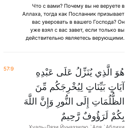
Что с вами? Почему вы не веруете в
Аллаха, тогда как Посланник призывает
вас уверовать в вашего Господа? Он
уже взял с вас завет, если только вы
действительно являетесь верующими.
57:9
هُوَ الَّذِي يُنَزِّلُ عَلَى عَبْدِهِ
آيَاتٍ بَيِّنَاتٍ لِيُخْرِجَكُم مِّنَ
الظُّلُمَاتِ إِلَى النُّورِ وَإِنَّ اللَّهَ
بِكُمْ لَرَؤُوفٌ رَّحِيمٌ
Хуаль-Лязи Йуназзилю `Аля `Абдихи