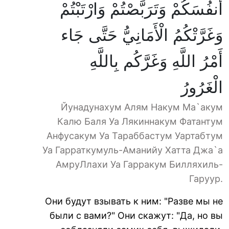
أَنفُسَكُمْ وَتَرَبَّصْتُمْ وَارْتَبْتُمْ
وَغَرَّتْكُمُ الْأَمَانِيُّ حَتَّى جَاء
أَمْرُ اللَّهِ وَغَرَّكُم بِاللَّهِ
الْغَرُورُ
Йунадунахум Алям Накум Ма`акум
Калю Баля Уа Лякиннакум Фатантум
Анфусакум Уа Тараббастум Уартабтум
Уа Гарраткумуль-Аманийу Хатта Джа`а
АмруЛлахи Уа Гарракум Билляхиль-
Гаруур.
Они будут взывать к ним: "Разве мы не
были с вами?" Они скажут: "Да, но вы