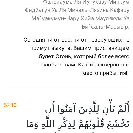
Фальйаума Ля Йу`ухазу Минкум
Фидйатун Уа Ля Миналь-Лязина Кафару
Ма`уакумун-Нару Хийа Маулякум Уа
Би`саль-Масыыр.
Сегодня ни от вас, ни от неверующих не
примут выкупа. Вашим пристанищем
будет Огонь, который более всего
подобает вам. Как же скверно это
место прибытия!"
57:16
أَلَمْ يَأْنِ لِلَّذِينَ آمَنُوا أَن
تَخْشَعَ قُلُوبُهُمْ لِذِكْرِ اللَّهِ وَمَا