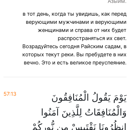
`Азыйм.
в тот день, когда ты увидишь, как перед
верующими мужчинами и верующими
женщинами и справа от них будет
распространяться их свет.
Возрадуйтесь сегодня Райским садам, в
которых текут реки. Вы пребудете в них
вечно. Это и есть великое преуспеяние.
57:13
يَوْمَ يَقُولُ الْمُنَافِقُونَ
وَالْمُنَافِقَاتُ لِلَّذِينَ آمَنُوا
انظُرُونَا نَقْتَبِسْ مِن نُّورِكُمْ