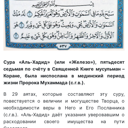
Сура «Аль-Хадид» (или «Железо»), пятьдесят
седьмая по счёту в Священной Книге мусульман –
Коране, была ниспослана в мединский период
жизни Пророка Мухаммада (с.г.в.).
В 29 аятах, которые составляют эту суру,
повествуется о величии и могуществе Творца, о
необходимости веры в Него и Его Посланника
(с.г.в.). «Аль-Хадид» даёт указания уверовавшим о
расходовании своего имущества на пути