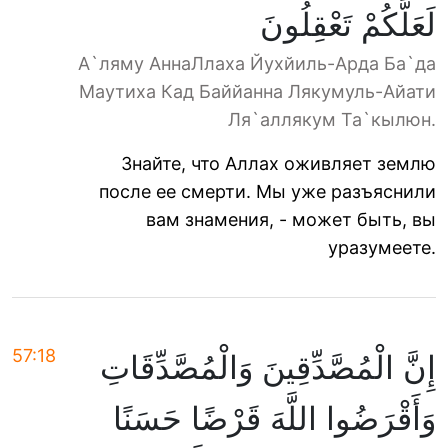
لَعَلَّكُمْ تَعْقِلُونَ
А`ляму АннаЛлаха Йухйиль-Арда Ба`да
Маутиха Кад Баййанна Лякумуль-Айати
Ля`аллякум Та`кылюн.
Знайте, что Аллах оживляет землю
после ее смерти. Мы уже разъяснили
вам знамения, - может быть, вы
уразумеете.
57:18
إِنَّ الْمُصَّدِّقِينَ وَالْمُصَّدِّقَاتِ
وَأَقْرَضُوا اللَّهَ قَرْضًا حَسَنًا