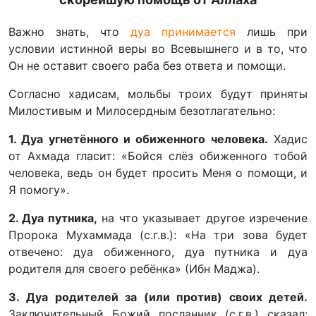
Важно знать, что
дуа принимается
лишь при
условии истинной веры во Всевышнего и в то, что
Он не оставит своего раба без ответа и помощи.
Согласно хадисам, мольбы троих будут приняты
Милостивым и Милосердным безотлагательно:
1. Дуа угнетённого и обиженного человека.
Хадис
от Ахмада гласит: «Бойся слёз обиженного тобой
человека, ведь он будет просить Меня о помощи, и
Я помогу».
2. Дуа путника,
на что указывает другое изречение
Пророка Мухаммада (с.г.в.): «На три зова будет
отвечено: дуа обиженного, дуа путника и дуа
родителя для своего ребёнка» (Ибн Маджа).
3. Дуа родителей за (или против) своих детей.
Заключительный Божий посланник (с.г.в.) сказал: