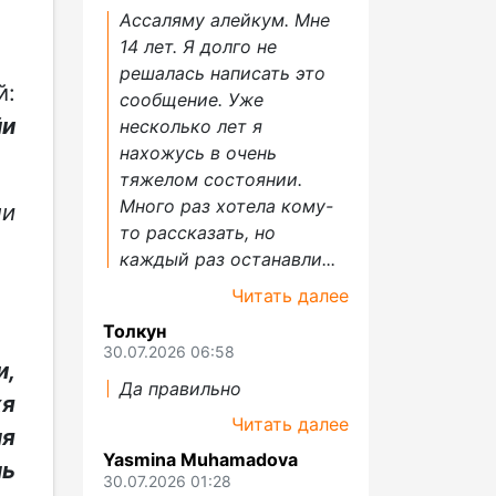
Ассаляму алейкум. Мне
14 лет. Я долго не
решалась написать это
й:
сообщение. Уже
йи
несколько лет я
нахожусь в очень
тяжелом состоянии.
Много раз хотела кому-
ни
то рассказать, но
каждый раз останавли...
Читать далее
Толкун
30.07.2026 06:58
и,
Да правильно
хя
Читать далее
ля
Yasmina Muhamadova
ль
30.07.2026 01:28