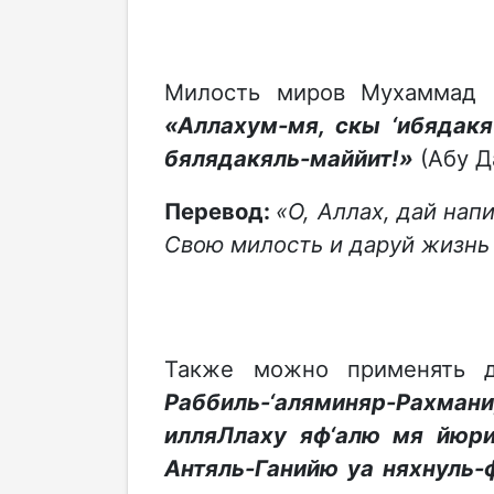
Милость миров Мухаммад (с
«Аллахум-мя, скы ‘ибядакя
бялядакяль-маййит!»
(Абу Д
Перевод:
«О, Аллах, дай на
Свою милость и даруй жизнь 
Также можно применять 
Раббиль-‘аляминяр-Рахма
илляЛлаху яф‘алю мя йюри
Антяль-Ганийю уа няхнуль-ф