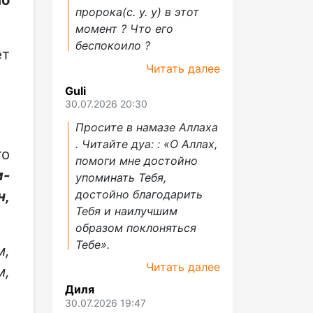
пророка(с. у. у) в этот
момент ? Что его
беспокоило ?
ет
Читать далее
Guli
30.07.2026 20:30
Просите в намазе Аллаха
. Читайте дуа: : «О Аллах,
то
помоги мне достойно
м-
упоминать Тебя,
достойно благодарить
н,
Тебя и наилучшим
образом поклоняться
Тебе».
м,
Читать далее
м,
Диля
30.07.2026 19:47