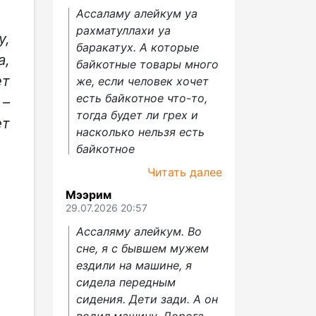
Ассаламу алейкум уа
рахматуллахи уа
у,
баракатух. А которые
а,
байкотные товары много
ет
же, если человек хочет
есть байкотное что-то,
 –
тогда будет ли грех и
ет
насколько нельзя есть
байкотное
Читать далее
Мээрим
29.07.2026 20:57
Ассаляму алейкум. Во
сне, я с бывшем мужем
ездили на машине, я
сидела передным
сидения. Дети зади. А он
водил машину. Дорога