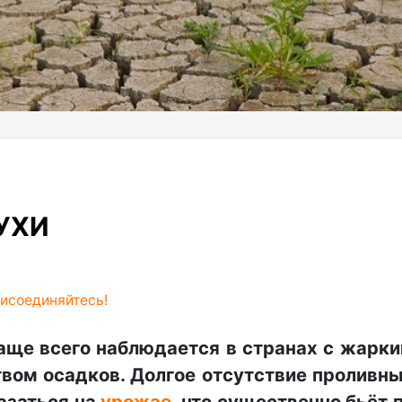
УХИ
исоединяйтесь!
чаще всего наблюдается в странах с жарк
вом осадков. Долгое отсутствие проливн
азаться на
урожае
, что существенно бьёт 