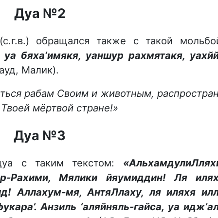
Дуа №2
.г.в.) обращался также с такой мольбо
 уа бяха’имякя, уаншур рахмятакя, уахй
ауд, Малик).
питься рабам Своим и животным, распростра
Твоей мёртвой стране!»
Дуа №3
дуа с таким текстом:
«АльхамдулиЛлях
нир-Рахими, Мялики йяумиддин! Ля иля
д! Аллахум-мя, АнтяЛлаху, ля иляхя ил
укара’. Анзиль ‘аляйняль-гайса, уа идж‘а