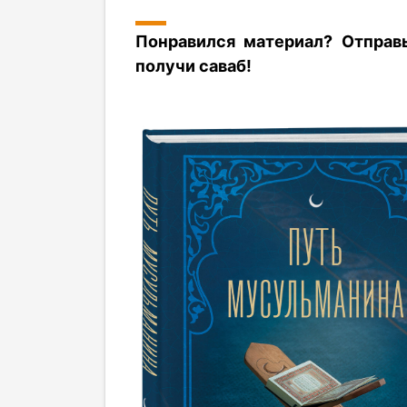
Понравился материал? Отправ
получи саваб!