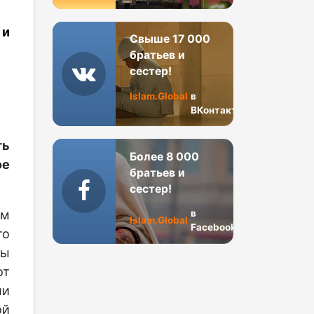
 и
Свыше 17 000
братьев и
сестер!
Islam.Global
в
ВКонтакте
ть
Более 8 000
е
братьев и
сестер!
в
ым
Islam.Global
Facebook
то
ры
от
ли
ой