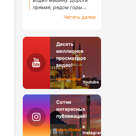
прямая, рядом горы....
Читать далее
Десять
миллионов
просмотров
видео!
в
Islam.Global
Youtube
Сотни
интересных
публикаций!
в
Islam.Global
Instagram