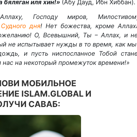
а бяляган иля хин!»
(Абу Дауд, Ибн Хиббан).
 Аллаху, Господу миров, Милостивом
ю
Судного дня
! Нет божества, кроме Аллах
ожеланию! О, Всевышний, Ты − Аллах, и н
ый не испытывает нужды в то время, как мы
ождь, и пусть ниспосланное Тобой стан
нас на некоторый промежуток времени!»
НОВИ МОБИЛЬНОЕ
НИЕ ISLAM.GLOBAL И
ОЛУЧИ САВАБ: