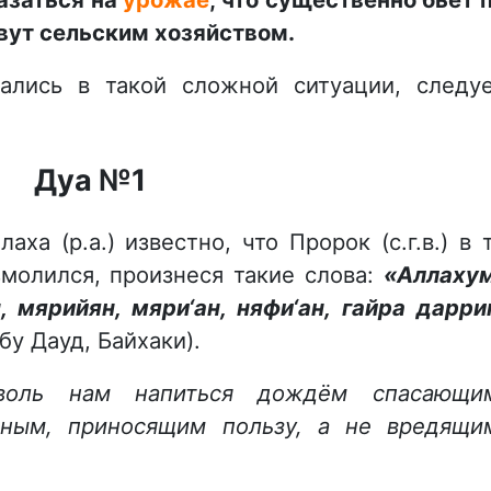
вут сельским хозяйством.
ались в такой сложной ситуации, следу
Дуа №1
ха (р.а.) известно, что Пророк (с.г.в.) в 
змолился, произнеся такие слова:
«Аллаху
 мярийян, мяри‘ан, няфи‘ан, гайра дарри
бу Дауд, Байхаки).
зволь нам напиться дождём спасающи
ным, приносящим пользу, а не вредящи