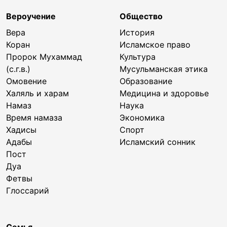
Вероучение
Общество
Вера
История
Коран
Исламское право
Пророк Мухаммад
Культура
(с.г.в.)
Мусульманская этика
Омовение
Образование
Халяль и харам
Медицина и здоровье
Намаз
Наука
Время намаза
Экономика
Хадисы
Спорт
Адабы
Исламский сонник
Пост
Дуа
Фетвы
Глоссарий
Семья