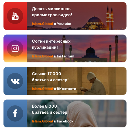
Десять миллионов
просмотров видео!
Islam.Global
в Youtube
Сотни интересных
публикаций!
Islam.Global
в Instagram
Свыше 17 000
братьев и сестер!
Islam.Global
в ВКонтакте
Более 8 000
братьев и сестер!
Islam.Global
в Facebook