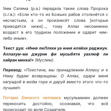
Умм Саляма (р.а.) передала такие слова Пророка
(с.г.в.): «Если кто-то из Божьих рабов столкнётся с
несчастьем, а он произнесёт слова [которые
приводятся ниже]…, тому Аллах несомненно
воздаст в его трудном положении и одарит чем-
либо иным».
Текст дуа:
«Иння лиЛляхи уа иння иляйхи раджиун.
Аллахум-ма джурни фи мусыбяти уахлюф ли
хайран минха!»
(Муслим).
Перевод:
«Поистине, мы принадлежим Аллаху и к
Нему будем возвращены. О Аллах, одари меня
наградой в моём горе и даруй вместо этого что-то
лучшее!»
Потерю близкого человека
мусульманин должен
переносить достойно, осознавая, что всё
происходит по воле Создателя.