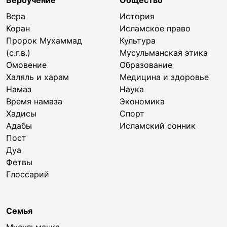
Вера
История
Коран
Исламское право
Пророк Мухаммад
Культура
(с.г.в.)
Мусульманская этика
Омовение
Образование
Халяль и харам
Медицина и здоровье
Намаз
Наука
Время намаза
Экономика
Хадисы
Спорт
Адабы
Исламский сонник
Пост
Дуа
Фетвы
Глоссарий
Семья
Мусульманка