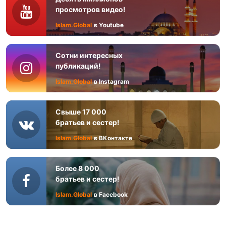
просмотров видео!
Islam.Global
в Youtube
Сотни интересных
публикаций!
Islam.Global
в Instagram
Свыше 17 000
братьев и сестер!
Islam.Global
в ВКонтакте
Более 8 000
братьев и сестер!
Islam.Global
в Facebook