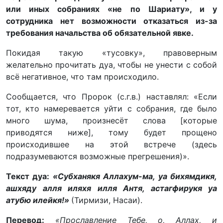
или иных собраниях «не по Шариату», и у
сотрудника нет возможности отказаться из-за
требования начальства об обязательной явке.
Покидая такую «тусовку», правоверным
желательно прочитать дуа, чтобы не унести с собой
всё негативное, что там происходило.
Сообщается, что Пророк (с.г.в.) наставлял: «Если
тот, кто намеревается уйти с собрания, где было
много шума, произнесёт слова [которые
приводятся ниже], тому будет прощено
происходившее на этой встрече (здесь
подразумеваются возможные прегрешения)».
Текст дуа:
«Субханякя Аллахум-ма, уа бихямдикя,
ашхяду алля иляхя илля Антя, астагфирукя уа
атубю илейкя!»
(Тирмизи, Насаи).
Перевод:
«Прославление Тебе, о, Аллах, и