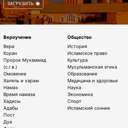
ЗАГРУЗИТЬ
Вероучение
Общество
Вера
История
Коран
Исламское право
Пророк Мухаммад
Культура
(с.г.в.)
Мусульманская этика
Омовение
Образование
Халяль и харам
Медицина и здоровье
Намаз
Наука
Время намаза
Экономика
Хадисы
Спорт
Адабы
Исламский сонник
Пост
Дуа