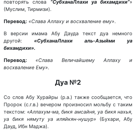
повторять слова
“СубханаЛлахи уа бихамдихи”
»
(Муслим, Тирмизи).
Перевод:
«Слава Аллаху и восхваление ему»
.
В версии имама Абу Дауда текст дуа немного
другой:
«СубханаЛлахи аль-Азыйми уа
бихамдихи».
Перевод:
«Слава Величайшему Аллаху и
восхваление Ему».
Дуа №2
Со слов Абу Хурайры (р.а.) также сообщается, что
Пророк (с.г.в.) вечером произносил мольбу с таким
текстом:
«Аллахум-ма, бикя амсайня, уа бикя нахья,
уа бикя нямуту уа иляйкян-нушур»
(Бухари, Абу
Дауд, Ибн Маджа).