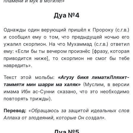
пламени и мук в могиле!»
Дуа №4
Однажды один верующий пришёл к Пророку (с.г.в.)
и сообщил ему о том, что предыдущей ночью его
ужалил скорпион. На что Мухаммад (с.г.в.) ответил
ему: «Если бы ты вечером произнёс [фразу, которая
приводится ниже], то скорпион не смог бы тебе
навредить».
Текст этой мольбы:
«Агузу бикя лиматиЛляхит-
таммяти мин шарри ма халяк»
(Муслим, в версии
имама Ибн ас-Сунни сказано, что это необходимо
повторять трижды).
Перевод:
«Обращаюсь за защитой идеальных слов
Аллаха от злодеяний, которые Он создал».
Дуа №5