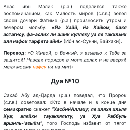
Анас ибн Малик (р.а.) поделился также
воспоминанием, как Милость миров (с.г.в.) велел
своей дочери Фатиме (р.а.) произносить утром и
вечером мольбу:
«Йа Хайй, йа Кайюм, бикя
астагису, фа-аслих ли шани кулляху уа ля такильни
иля нафси тарфята айн!»
(Ибн ас-Сунни, Байхаки).
Перевод:
«О Живой, о Вечный, я взываю к Тебе за
защитой! Наведи порядок в моих делах и не вверяй
меня моему
нафсу
ни на миг!»
Дуа №10
Сахаб Абу ад-Дарда (р.а.) поведал, что Пророк
(с.г.в.) советовал: «Кто в начале и в конце дня
семикратно
скажет
“ХасбийАллаху; ля иляхя ильля
Хуа; аляйхи тауаккяльту, уа Хуа Раббуль
аршиль-‘азыйм”
, того Господь избавит от тягот