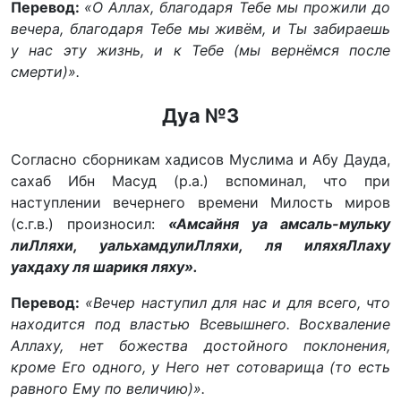
Перевод:
«О Аллах, благодаря Тебе мы прожили до
вечера, благодаря Тебе мы живём, и Ты забираешь
у нас эту жизнь, и к Тебе (мы вернёмся после
смерти)».
Дуа №3
Согласно сборникам хадисов Муслима и Абу Дауда,
сахаб Ибн Масуд (р.а.) вспоминал, что при
наступлении вечернего времени Милость миров
(с.г.в.) произносил:
«Амсайня уа амсаль-мульку
лиЛляхи, уальхамдулиЛляхи, ля иляхяЛлаху
уахдаху ля шарикя ляху».
Перевод:
«Вечер наступил для нас и для всего, что
находится под властью Всевышнего. Восхваление
Аллаху, нет божества достойного поклонения,
кроме Его одного, у Него нет сотоварища (то есть
равного Ему по величию)».