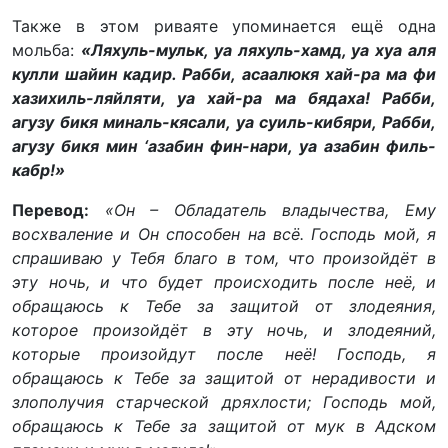
Также в этом риваяте упоминается ещё одна
мольба:
«Ляхуль-мульк, уа ляхуль-хамд, уа хуа аля
кулли шайин кадир. Рабби, асаалюкя хай-ра ма фи
хазихиль-ляйляти, уа хай-ра ма бядаха! Рабби,
агузу бикя миналь-кясали, уа суиль-кибяри, Рабби,
агузу бикя мин ‘азабин фин-нари, уа азабин филь-
кабр!»
Перевод:
«Он – Обладатель владычества, Ему
восхваление и Он способен на всё. Господь мой, я
спрашиваю у Тебя благо в том, что произойдёт в
эту ночь, и что будет происходить после неё, и
обращаюсь к Тебе за защитой от злодеяния,
которое произойдёт в эту ночь, и злодеяний,
которые произойдут после неё! Господь, я
обращаюсь к Тебе за защитой от нерадивости и
злополучия старческой дряхлости; Господь мой,
обращаюсь к Тебе за защитой от мук в Адском