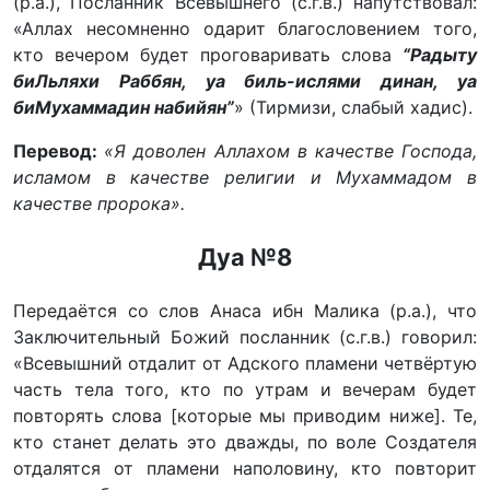
(р.а.), Посланник Всевышнего (с.г.в.) напутствовал:
«Аллах несомненно одарит благословением того,
кто вечером будет проговаривать слова
“Радыту
биЛьляхи Раббян, уа биль-ислями динан, уа
биМухаммадин набийян”
» (Тирмизи, слабый хадис).
Перевод:
«Я доволен Аллахом в качестве Господа,
исламом в качестве религии и Мухаммадом в
качестве пророка».
Дуа №8
Передаётся со слов Анаса ибн Малика (р.а.), что
Заключительный Божий посланник (с.г.в.) говорил:
«Всевышний отдалит от Адского пламени четвёртую
часть тела того, кто по утрам и вечерам будет
повторять слова [которые мы приводим ниже]. Те,
кто станет делать это дважды, по воле Создателя
отдалятся от пламени наполовину, кто повторит