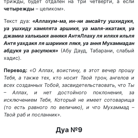
трижды, будет отдален на три четверти, а если
четырежды
– целиком».
Текст дуа:
«Аллахум-ма, ин-ни амсайту ушхидукя,
уа ушхиду хамялята аршикя, уа маля-икатакя, уа
джамиа халькыкя аннякя АнтяЛлаху ля иляхя ильля
Антя уахдакя ля шариикя лякя, уа ання Мухаммадан
абдукя уа расулюкя»
(Абу Дауд, Табарани, слабый
хадис).
Перевод:
«О Аллах, воистину, в этот вечер прошу
Тебя, а также тех, кто носит Твой трон, ангелов и
всех созданных Тобой, засвидетельствовать, что Ты
– Аллах, и нет достойного поклонения, за
исключением Тебя, Который не имеет сотоварища
(то есть равного по величию), и что Мухаммад –
Твой раб и посланник».
Дуа №9