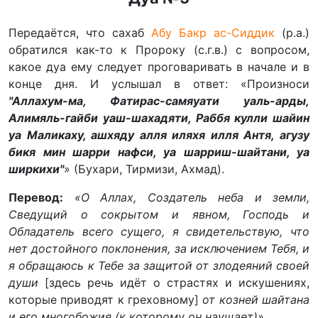
Передаётся, что сахаб
Абу Бакр ас-Сиддик
(р.а.)
обратился как-то к Пророку (с.г.в.) с вопросом,
какое дуа ему следует проговаривать в начале и в
конце дня. И услышал в ответ: «Произноси
"Аллахум-ма, Фатирас-самяуати уаль-арды,
Алимяль-гайби уаш-шахадяти, Раббя кулли шайин
уа Маликаху, ашхяду алля иляхя илля Антя, агузу
бикя мин шарри нафси, уа шарриш-шайтани, уа
ширкихи"
» (Бухари, Тирмизи, Ахмад).
Перевод:
«О Аллах, Создатель неба и земли,
Сведущий о сокрытом и явном, Господь и
Обладатель всего сущего, я свидетельствую, что
нет достойного поклонения, за исключением Тебя, и
я обращаюсь к Тебе за защитой от злодеяний своей
души
[здесь речь идёт о страстях и искушениях,
которые приводят к греховному]
от козней шайтана
и его многобожия (к которому он наущает)».