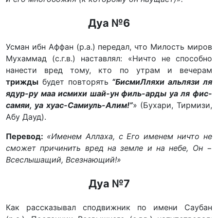
Дуа №6
Усман ибн Аффан (р.а.) передал, что Милость миров
Мухаммад (с.г.в.) наставлял: «Ничто не способно
нанести вред тому, кто по утрам и вечерам
трижды
будет повторять
“БисмиЛляхи альлязи ля
ядур-ру маа исмихи шай-ун филь-арды уа ля фис-
самяи, уа хуас-Самиуль-Алим!”
» (Бухари, Тирмизи,
Абу Дауд).
Перевод:
«Именем Аллаха, с Его именем ничто не
сможет причинить вред на земле и на небе, Он −
Всеслышащий, Всезнающий!»
Дуа №7
Как рассказывал сподвижник по имени Саубан