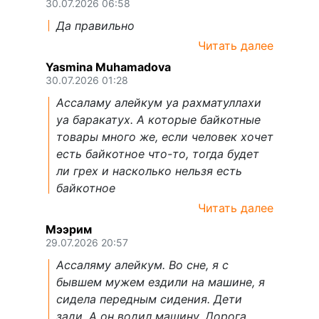
30.07.2026 06:58
Да правильно
Читать далее
Yasmina Muhamadova
30.07.2026 01:28
Ассаламу алейкум уа рахматуллахи
уа баракатух. А которые байкотные
товары много же, если человек хочет
есть байкотное что-то, тогда будет
ли грех и насколько нельзя есть
байкотное
Читать далее
Мээрим
29.07.2026 20:57
Ассаляму алейкум. Во сне, я с
бывшем мужем ездили на машине, я
сидела передным сидения. Дети
зади. А он водил машину. Дорога