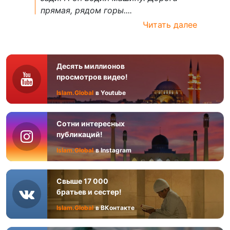
прямая, рядом горы....
Читать далее
Десять миллионов
просмотров видео!
Islam.Global
в Youtube
Сотни интересных
публикаций!
Islam.Global
в Instagram
Свыше 17 000
братьев и сестер!
Islam.Global
в ВКонтакте