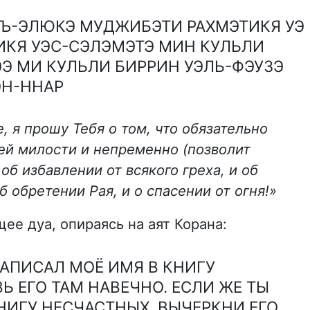
Ъ-ЭЛЮКЭ МУДЖИБЭТИ РАХМЭТИКЯ УЭ
ИКЯ УЭС-СЭЛЭМЭТЭ МИН КУЛЬЛИ
Э МИ КУЛЬЛИ БИРРИН УЭЛЬ-ФЭУЗЭ
ЭН-ННАР
, я прошу Тебя о том, что обязательно
ей милости и непременно (позволит
об избавлении от всякого греха, и об
б обретении Рая, и о спасении от огня!»
е дуа, опираясь на аят Корана:
НАПИСАЛ МОЁ ИМЯ В КНИГУ
Ь ЕГО ТАМ НАВЕЧНО. ЕСЛИ ЖЕ ТЫ
НИГУ НЕСЧАСТНЫХ, ВЫЧЕРКНИ ЕГО