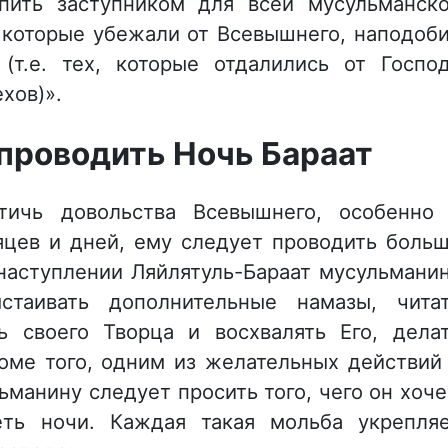
пить заступником для всей мусульманск
 которые убежали от Всевышнего, наподоб
 (т.е. тех, которые отдалились от Госпо
хов)».
 проводить Ночь Бараат
тичь довольства Всевышнего, особенно
яцев и дней, ему следует проводить боль
наступлении Ляйлятуль-Бараат мусульмани
стаивать дополнительные намазы, чита
 своего Творца и восхвалять Его, дела
Кроме того, одним из желательных действий
ьманину следует просить того, чего он хоче
ть ночи. Каждая такая мольба укрепля