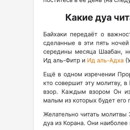
Какие дуа чи
Байхаки передаёт о важнос
сделанные в эти пять ночей
середины месяца Шаабан, но
Ид аль-Фитр и
Ид аль-Адха
(У
Ещё в одном изречении Проро
кто совершит эту молитву, в
взор. Каждым взором Он из
малым из которых будет его
Желательно читать молитвы З
дуа из Корана. Они наиболе