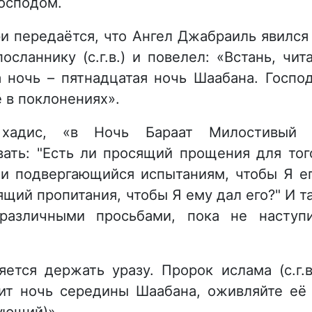
Господом.
и передаётся, что Ангел Джабраиль явился
ланнику (с.г.в.) и повелел: «Встань, чит
а ночь – пятнадцатая ночь Шаабана. Госпо
ё в поклонениях».
 хадис, «в Ночь Бараат Милостивый
ать: "Есть ли просящий прощения для тог
ли подвергающийся испытаниям, чтобы Я е
ящий пропитания, чтобы Я ему дал его?" И т
различными просьбами, пока не наступ
ется держать уразу. Пророк ислама (с.г.в
пит ночь середины Шаабана, оживляйте её
дующий)».