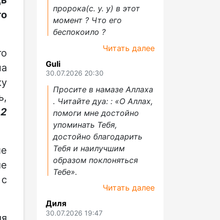
пророка(с. у. у) в этот
го
момент ? Что его
беспокоило ?
Читать далее
го
Guli
на
30.07.2026 20:30
ку
Просите в намазе Аллаха
ь,
. Читайте дуа: : «О Аллах,
я
2
помоги мне достойно
упоминать Тебя,
достойно благодарить
Тебя и наилучшим
ле
образом поклоняться
ие
Тебе».
 с
Читать далее
Диля
30.07.2026 19:47
мя