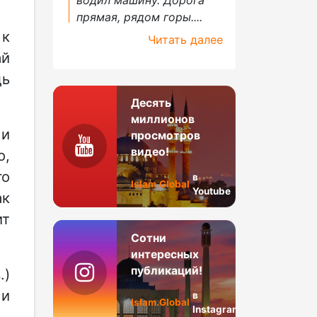
прямая, рядом горы....
 к
Читать далее
ай
дь
Десять
миллионов
 и
просмотров
видео!
о,
го
в
Islam.Global
Youtube
ак
ит
Сотни
интересных
публикаций!
.)
 и
в
Islam.Global
Instagram