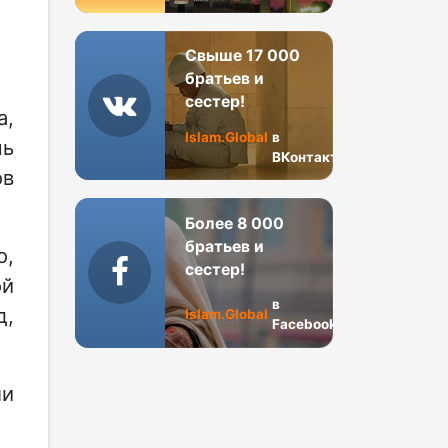
Свыше 17 000
братьев и
сестер!
а,
Islam.Global
в
чь
ВКонтакте
ов
Более 8 000
братьев и
о,
сестер!
ой
в
д,
Islam.Global
Facebook
ли