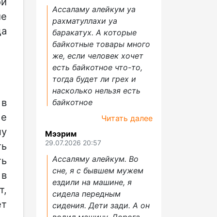
ой
Ассаламу алейкум уа
ие
рахматуллахи уа
да
баракатух. А которые
байкотные товары много
же, если человек хочет
есть байкотное что-то,
тогда будет ли грех и
насколько нельзя есть
 в
байкотное
ше
Читать далее
ну
Мээрим
29.07.2026 20:57
ть
Ассаляму алейкум. Во
ть
сне, я с бывшем мужем
 в
ездили на машине, я
т,
сидела передным
ет
сидения. Дети зади. А он
водил машину. Дорога