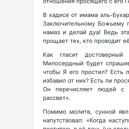
отношения просящего с его 
В хадисе от имама аль-Бухар
Заключительному Божьему пос
намаз и делай дуа! Ведь эт
прощает тех, кто проводит е
Как гласит достоверный
Милосердный будет спрашив
чтобы Я его простил? Есть 
избавил от них? Есть ли прос
Он перечисляет людей с 
рассвет».
Помимо молитв, сунной явля
напутствовал: «Когда насту
поститесь в её день (на сле