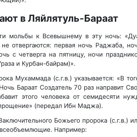
тают в Ляйлятуль-Бараат
ти мольбы к Всевышнему в эту ночь: «Ду
 не отвергаются: первая ночь Раджаба, но
чь с четверга на пятницу, ночи праздник
раза и Курбан-байрам)».
ка Мухаммада (с.г.в.) указывается: «В тог
 Ночь Бараат Создатель 70 раз направит Св
бавит этого человека от семидесяти нуж
 прощение» (передал Ибн Маджа).
аключительного Божьего пророка (с.г.в.) и
е всеобъемлющие. Например: