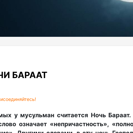
ЧИ БАРААТ
исоединяйтесь!
мых у мусульман считается Ночь Бараат.
слово означает «непричастность», «полн
ие». Другими словами, в эту ночь Госпо