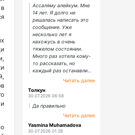
Ассаляму алейкум. Мне
 в
14 лет. Я долго не
ся
решалась написать это
сообщение. Уже
несколько лет я
ых
нахожусь в очень
ди
тяжелом состоянии.
Много раз хотела кому-
и,
то рассказать, но
ки
каждый раз останавли...
й,
Читать далее
ов
Толкун
го
30.07.2026 06:58
 и
Да правильно
Читать далее
Yasmina Muhamadova
ло
30.07.2026 01:28