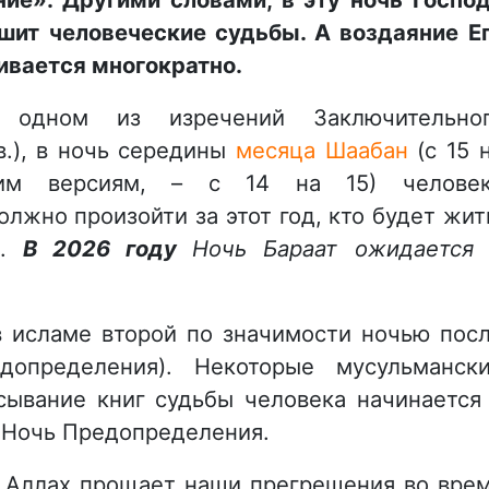
шит человеческие судьбы. А воздаяние Е
ивается многократно.
в одном из изречений Заключительно
в.), в ночь середины
месяца Шаабан
(с 15 
гим версиям, – с 14 на 15) челове
олжно произойти за этот год, кто будет жит
р.
В 2026 году
Ночь Бараат ожидаетс
в исламе второй по значимости ночью пос
определения). Некоторые мусульманск
сывание книг судьбы человека начинается
в Ночь Предопределения.
 Аллах прощает наши прегрешения во вре