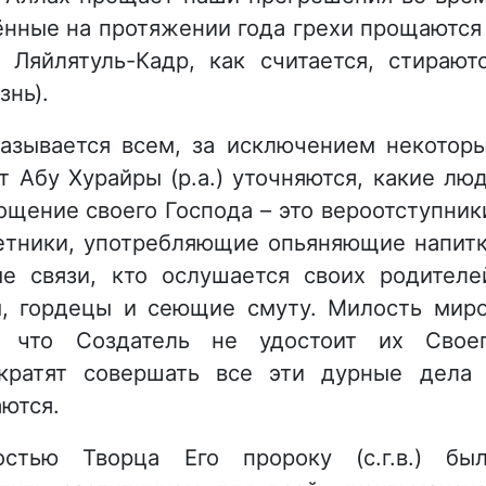
ённые на протяжении года грехи прощаются
 Ляйлятуль-Кадр, как считается, стирают
знь).
азывается всем, за исключением некотор
т Абу Хурайры (р.а.) уточняются, какие лю
ощение своего Господа – это вероотступник
летники, употребляющие опьяняющие напит
 связи, кто ослушается своих родителе
, гордецы и сеющие смуту. Милость мир
л, что Создатель не удостоит их Свое
кратят совершать все эти дурные дела
ются.
остью Творца Его пророку (с.г.в.) бы