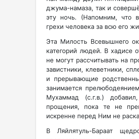
джума-намаза, так и соверш
эту ночь. (Напомним, что в
грехи человека за всю его жи
Эта Милость Всевышнего ок
категорий людей. В хадисе о
не могут рассчитывать на пр
завистники, клеветники, сп
и прерывающие родственные
занимается прелюбодеянием
Мухаммад (с.г.в.) добави
прощения, пока те не пре
искренне перед Ним не раска
В Ляйлятуль-Бараат щедр