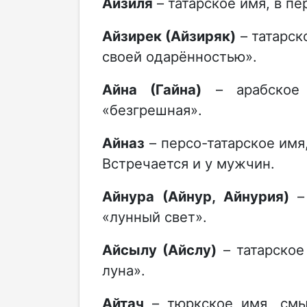
Айзиля
– татарское имя, в п
Айзирек (Айзиряк)
– татарск
своей одарённостью».
Айна (Гайна)
– арабское 
«безгрешная».
Айназ
– персо-татарское имя,
Встречается и у мужчин.
Айнура (Айнур, Айнурия)
– 
«лунный свет».
Айсылу (Айслу)
– татарское
луна».
Айтач
– тюркское имя, смы