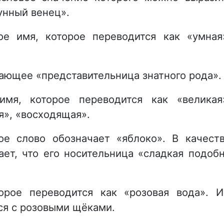
унный венец».
е имя, которое переводится как «умная
чающее «представительница знатного рода».
имя, которое переводится как «великая
», «восходящая».
ое слово обозначает «яблоко». В качест
ет, что его носительница «сладкая подоб
орое переводится как «розовая вода». 
ся с розовыми щёками.