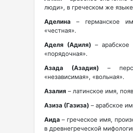
люди», в греческом же языке
Аделина
– германское имя
«честная».
Аделя (Адиля)
– арабское 
«порядочная».
Азада (Азадия)
– персид
«независимая», «вольная».
Азалия
– латинское имя, поя
Азиза (Газиза)
– арабское им
Аида
– греческое имя, прои
в древнегреческой мифологи