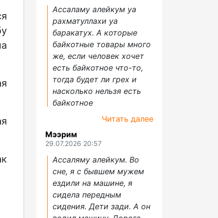
Ассаламу алейкум уа
ся
рахматуллахи уа
бу
баракатух. А которые
на
байкотные товары много
же, если человек хочет
есть байкотное что-то,
тогда будет ли грех и
ая
насколько нельзя есть
байкотное
Читать далее
ая
Мээрим
29.07.2026 20:57
ак
Ассаляму алейкум. Во
сне, я с бывшем мужем
ездили на машине, я
сидела передным
сидения. Дети зади. А он
водил машину. Дорога