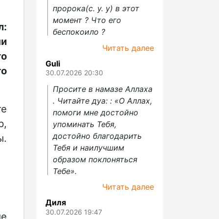
пророка(с. у. у) в этот
момент ? Что его
л:
беспокоило ?
ни
Читать далее
то
Guli
го
30.07.2026 20:30
Просите в намазе Аллаха
. Читайте дуа: : «О Аллах,
те
помоги мне достойно
р,
упоминать Тебя,
достойно благодарить
ы.
Тебя и наилучшим
образом поклоняться
Тебе».
Читать далее
Диля
30.07.2026 19:47
ые