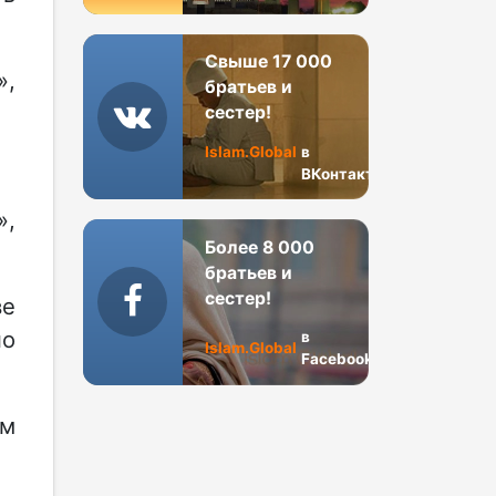
Свыше 17 000
»,
братьев и
сестер!
Islam.Global
в
ВКонтакте
»,
Более 8 000
братьев и
сестер!
ве
но
в
Islam.Global
Facebook
Им