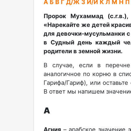
А
Б
В
Г
Д/Ж
З
И/Й
К
Л
М
Н
П
Пророк Мухаммад (с.г.в.),
«Нарекайте же детей краси
для девочки-мусульманки с
в Судный день каждый чел
родители в земной жизни.
В случае, если в перечн
аналогичное по корню в сп
Гарифа/Гариф), или оставьте
В ответ мы напишем значение
А
Агния
– арабское значение 