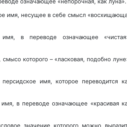
ереводе означающее «непорочная, как луна».
ое имя, несущее в себе смысл «восхищающ
имя, в переводе означающее «чистая
 смысо которого – «ласковая, подобно луне
персидское имя, которое переводится к
 имя, в переводе означающее «красивая к
словое значение которого можно вырази