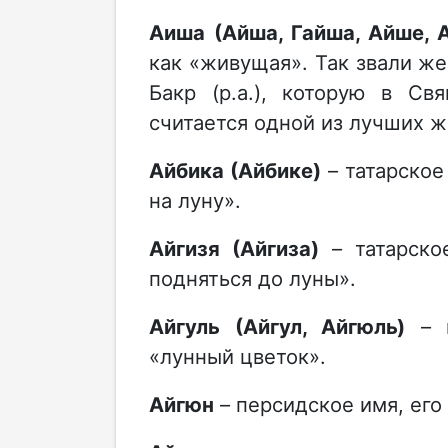
Аиша (Айша, Гайша, Айше, 
как «живущая». Так звали же
Бакр (р.а.), которую в С
считается одной из лучших ж
Айбика (Айбике)
– татарское
на луну».
Айгизя (Айгиза)
– татарско
подняться до луны».
Айгуль (Айгул, Айгюль)
– п
«лунный цветок».
Айгюн
– персидское имя, его