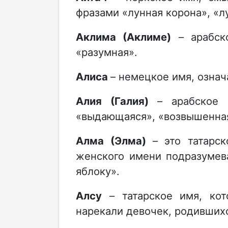
фразами «лунная корона», «л
Аклима (Аклиме)
– арабско
«разумная».
Алиса
– немецкое имя, озна
Алия (Галия)
– арабское 
«выдающаяся», «возвышенная
Алма (Элма)
– это татарск
женского имени подразумева
яблоку».
Алсу
– татарское имя, кот
нарекали девочек, родивших