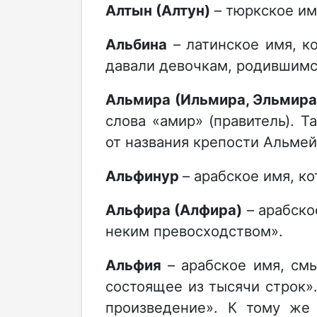
Алтын (Алтун)
– тюркское им
Альбина
– латинское имя, к
давали девочкам, родившимс
Альмира (Ильмира, Эльмира
слова «амир» (правитель). 
от названия крепости Альмей
Альфинур
– арабское имя, к
Альфира (Алфира)
– арабско
неким превосходством».
Альфия
– арабское имя, см
состоящее из тысячи строк».
произведение». К тому же 