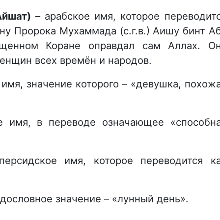
Айшат)
– арабское имя, которое переводит
ну Пророка Мухаммада (с.г.в.) Аишу бинт А
вященном Коране оправдал сам Аллах. О
енщин всех времён и народов.
 имя, значение которого – «девушка, похож
е имя, в переводе означающее «способн
ерсидское имя, которое переводится к
 дословное значение – «лунный день».