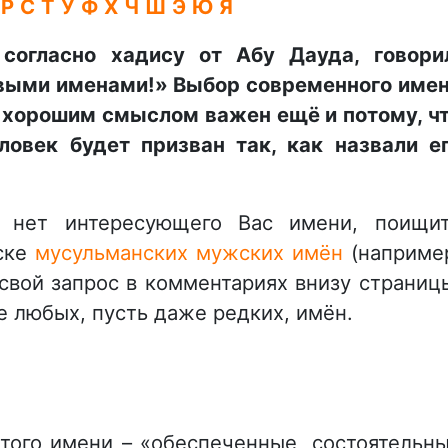
Р
С
Т
У
Ф
Х
Ч
Ш
Э
Ю
Я
 согласно хадису от Абу Дауда, говори
выми именами!» Выбор современного име
 хорошим смыслом важен ещё и потому, ч
овек будет призван так, как назвали е
е нет интересующего Вас имени, поищи
иске
мусульманских мужских имён
(наприме
 свой запрос в комментариях внизу страниц
 любых, пусть даже редких, имён.
этого имени – «обеспеченные, состоятельн