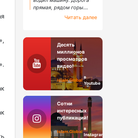
прямая, рядом горы....
ая
Читать далее
»,
Десять
миллионов
просмотров
».
видео!
в
Islam.Global
Youtube
ак
Сотни
интересных
ак
публикаций!
в
Islam.Global
Instagram
ть