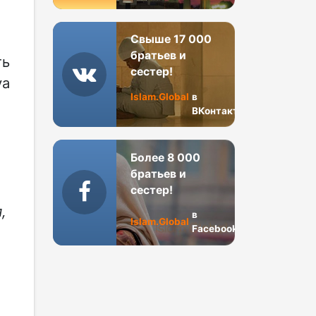
Свыше 17 000
братьев и
ть
сестер!
уа
Islam.Global
в
ВКонтакте
Более 8 000
братьев и
сестер!
,
в
Islam.Global
Facebook