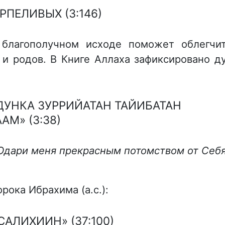
ПЕЛИВЫХ (3:146)
благополучном исходе поможет облегчи
и родов. В Книге Аллаха зафиксировано д
ДУНКА ЗУРРИЙАТАН ТАЙИБАТАН
М» (3:38)
Одари меня прекрасным потомством от Себя
рока Ибрахима (а.с.):
АЛИХИИН» (37:100)