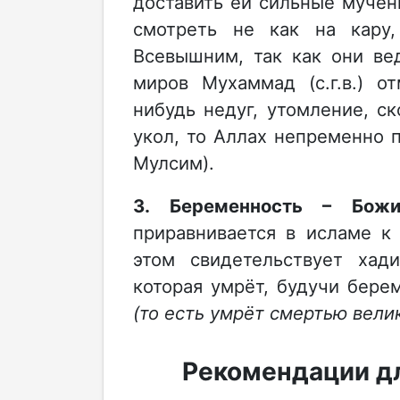
доставить ей сильные мучени
смотреть не как на кару
Всевышним, так как они ве
миров Мухаммад (с.г.в.) о
нибудь недуг, утомление, с
укол, то Аллах непременно п
Мулсим).
3. Беременность – Бож
приравнивается в исламе 
этом свидетельствует хад
которая умрёт, будучи бере
(то есть умрёт смертью вел
Рекомендации д