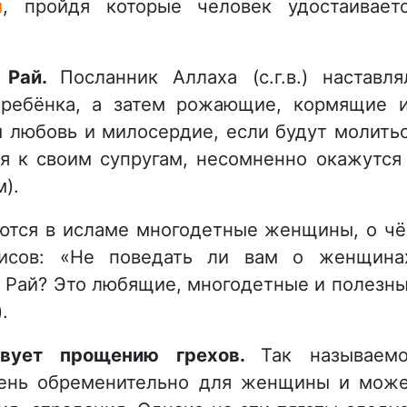
й
, пройдя которые человек удостаивает
в Рай.
Посланник Аллаха (с.г.в.) наставля
ребёнка, а затем рожающие, кормящие 
 любовь и милосердие, если будут молить
ся к своим супругам, несомненно окажутся
).
аются в исламе многодетные женщины, о ч
дисов: «Не поведать ли вам о женщина
 Рай? Это любящие, многодетные и полезн
.
ствует прощению грехов.
Так называем
чень обременительно для женщины и мож