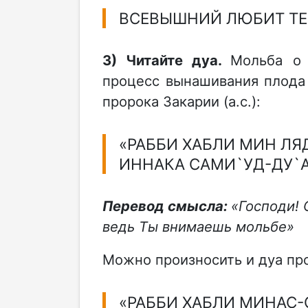
ВСЕВЫШНИЙ ЛЮБИТ ТЕР
3) Читайте дуа.
Мольба о 
процесс вынашивания плода 
пророка Закарии (а.с.):
«РАББИ ХАБЛИ МИН ЛЯ
ИННАКА САМИ`УД-ДУ`АА
Перевод смысла:
«Господи! 
ведь Ты внимаешь мольбе»
Можно произносить и дуа про
«РАББИ ХАБЛИ МИНАС-С