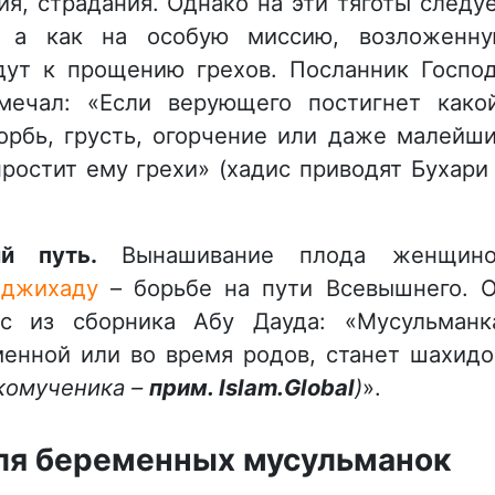
я, страдания. Однако на эти тяготы следу
, а как на особую миссию, возложенн
дут к прощению грехов. Посланник Госпо
тмечал: «Если верующего постигнет како
корбь, грусть, огорчение или даже малейш
ростит ему грехи» (хадис приводят Бухари
ий путь.
Вынашивание плода женщин
к
джихаду
– борьбе на пути Всевышнего. 
ис из сборника Абу Дауда: «Мусульманк
менной или во время родов, станет шахид
икомученика –
прим.
Islam
.
Global
)
».
ля беременных мусульманок