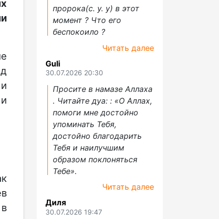
их
пророка(с. у. у) в этот
ии
момент ? Что его
беспокоило ?
Читать далее
ые
Guli
од
30.07.2026 20:30
 и
Просите в намазе Аллаха
 и
. Читайте дуа: : «О Аллах,
помоги мне достойно
упоминать Тебя,
достойно благодарить
Тебя и наилучшим
образом поклоняться
Тебе».
ак
Читать далее
ев
Диля
 в
30.07.2026 19:47