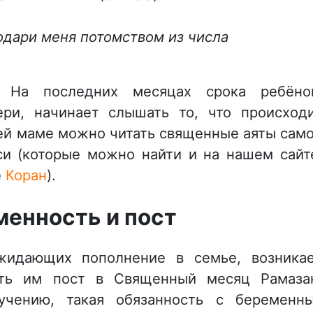
одари меня потомством из числа
На последних месяцах срока ребёно
ри, начинает слышать то, что происход
щей маме можно читать священные аяты сам
си (которые можно найти и на нашем сайт
е
Коран
).
менность и пост
жидающих пополнение в семье, возника
ать им пост в Священный месяц Рамаза
учению, такая обязанность с беременн