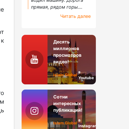
прямая, рядом горы....
ые
Читать далее
ют
 к
Десять
миллионов
просмотров
видео!
в
Islam.Global
Youtube
то
Сотни
ом
интересных
дь
публикаций!
в
Islam.Global
Instagram