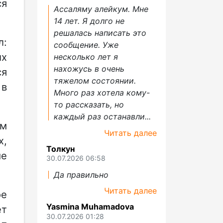
ся
Ассаляму алейкум. Мне
14 лет. Я долго не
решалась написать это
л:
сообщение. Уже
их
несколько лет я
нахожусь в очень
ся
тяжелом состоянии.
 в
Много раз хотела кому-
то рассказать, но
каждый раз останавли...
ём
Читать далее
х,
Толкун
ые
30.07.2026 06:58
Да правильно
Читать далее
ое
Yasmina Muhamadova
ет
30.07.2026 01:28