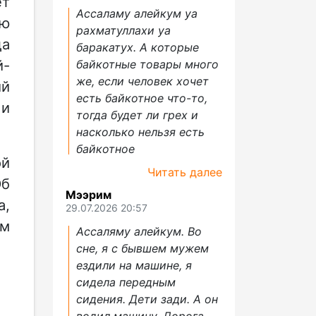
ет
Ассаламу алейкум уа
ую
рахматуллахи уа
да
баракатух. А которые
й-
байкотные товары много
же, если человек хочет
ий
есть байкотное что-то,
 и
тогда будет ли грех и
насколько нельзя есть
байкотное
ой
Читать далее
Об
Мээрим
а,
29.07.2026 20:57
ом
Ассаляму алейкум. Во
сне, я с бывшем мужем
ездили на машине, я
сидела передным
сидения. Дети зади. А он
водил машину. Дорога