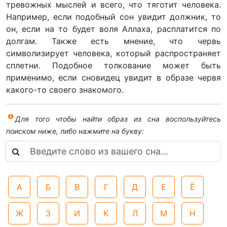
тревожных мыслей и всего, что тяготит человека.
Например, если подобный сон увидит должник, то
он, если на то будет воля Аллаха, расплатится по
долгам. Также есть мнение, что червь
символизирует человека, который распространяет
сплетни. Подобное толкование может быть
применимо, если сновидец увидит в образе червя
какого-то своего знакомого.
Для того чтобы найти образ из сна воспользуйтесь
поиском ниже, либо нажмите на букву:
А
Б
В
Г
Д
Е
Ё
Ж
З
И
К
Л
М
Н