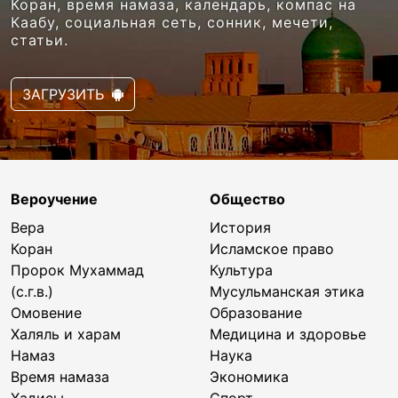
Коран, время намаза, календарь, компас на
Каабу, социальная сеть, сонник, мечети,
статьи.
ЗАГРУЗИТЬ
Вероучение
Общество
Вера
История
Коран
Исламское право
Пророк Мухаммад
Культура
(с.г.в.)
Мусульманская этика
Омовение
Образование
Халяль и харам
Медицина и здоровье
Намаз
Наука
Время намаза
Экономика
Хадисы
Спорт