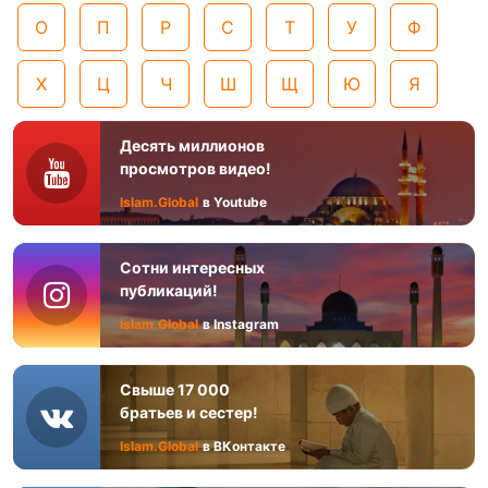
О
П
Р
С
Т
У
Ф
Х
Ц
Ч
Ш
Щ
Ю
Я
Десять миллионов
просмотров видео!
Islam.Global
в Youtube
Сотни интересных
публикаций!
Islam.Global
в Instagram
Свыше 17 000
братьев и сестер!
Islam.Global
в ВКонтакте