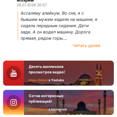
Мээрим
29.07.2026 20:57
Ассаляму алейкум. Во сне, я с
бывшем мужем ездили на машине, я
сидела передным сидения. Дети
зади. А он водил машину. Дорога
прямая, рядом горы....
Читать далее
Десять миллионов
просмотров видео!
Islam.Global
в Youtube
Сотни интересных
публикаций!
Islam.Global
в Instagram