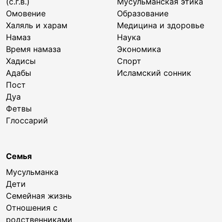
(с.г.в.)
Мусульманская этика
Омовение
Образование
Халяль и харам
Медицина и здоровье
Намаз
Наука
Время намаза
Экономика
Хадисы
Спорт
Адабы
Исламский сонник
Пост
Дуа
Фетвы
Глоссарий
Семья
Мусульманка
Дети
Семейная жизнь
Отношения с
родственниками