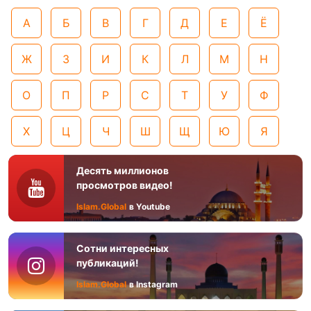
А
Б
В
Г
Д
Е
Ё
Ж
З
И
К
Л
М
Н
О
П
Р
С
Т
У
Ф
Х
Ц
Ч
Ш
Щ
Ю
Я
Десять миллионов
просмотров видео!
Islam.Global
в Youtube
Сотни интересных
публикаций!
Islam.Global
в Instagram