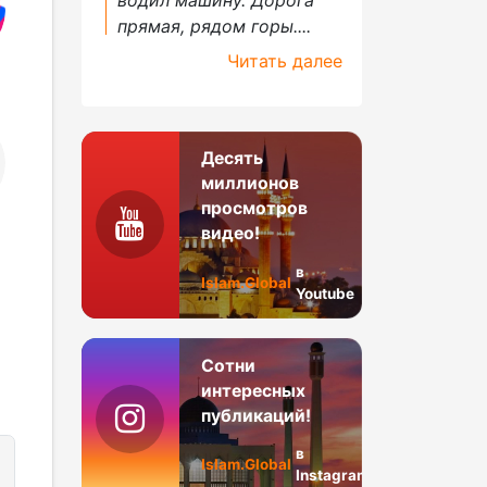
прямая, рядом горы....
Читать далее
Десять
миллионов
просмотров
видео!
в
Islam.Global
Youtube
Сотни
интересных
публикаций!
в
Islam.Global
Instagram