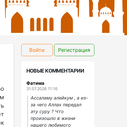
Войти
Регистрация
НОВЫЕ КОММЕНТАРИИ
Фатима
во
31.07.2026 11:16
ом
Ассаламу алейкум , а из-
за чего Аллах передал
ть
эту суру ? Что
ет
произошло в жизни
ек
нашего любимого