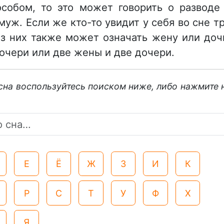
особом, то это может говорить о разводе
уж. Если же кто-то увидит у себя во сне т
из них также может означать жену или доч
очери или две жены и две дочери.
 сна воспользуйтесь поиском ниже, либо нажмите 
Е
Ё
Ж
З
И
К
Р
С
Т
У
Ф
Х
Я