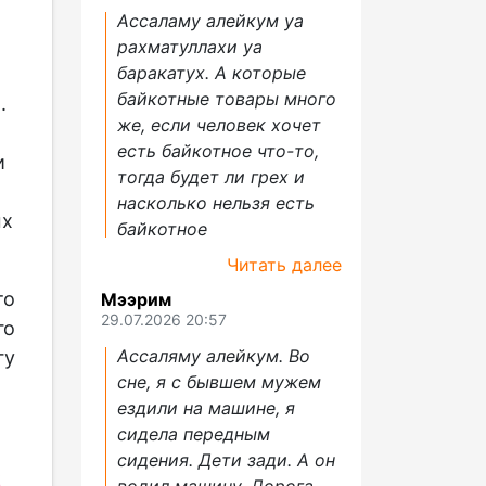
Ассаламу алейкум уа
рахматуллахи уа
баракатух. А которые
байкотные товары много
.
же, если человек хочет
есть байкотное что-то,
и
тогда будет ли грех и
насколько нельзя есть
ых
байкотное
Читать далее
то
Мээрим
29.07.2026 20:57
го
Ассаляму алейкум. Во
гу
сне, я с бывшем мужем
ездили на машине, я
сидела передным
сидения. Дети зади. А он
водил машину. Дорога