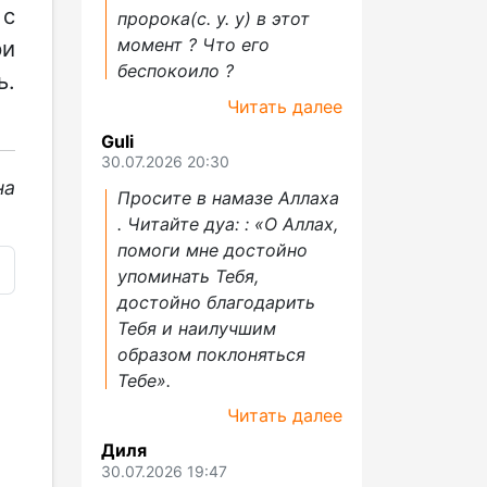
 с
пророка(с. у. у) в этот
момент ? Что его
ри
беспокоило ?
ь.
Читать далее
Guli
30.07.2026 20:30
на
Просите в намазе Аллаха
. Читайте дуа: : «О Аллах,
помоги мне достойно
упоминать Тебя,
достойно благодарить
Тебя и наилучшим
образом поклоняться
Тебе».
Читать далее
Диля
30.07.2026 19:47