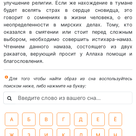
улучшение религии. Если же нахождение в тумане
будет вселять страх в сердце сновидца, это
говорит о сомнениях в жизни человека, о его
неопределенности в мирских делах. Тому, кто
оказался в смятении или стоит перед сложным
выбором, необходимо совершить истихара-намаз.
Чтением данного намаза, состоящего из двух
ракаатов, верующий просит у Аллаха помощи и
благословления.
Для того чтобы найти образ из сна воспользуйтесь
поиском ниже, либо нажмите на букву:
А
Б
В
Г
Д
Е
Ё
Ж
З
И
К
Л
М
Н