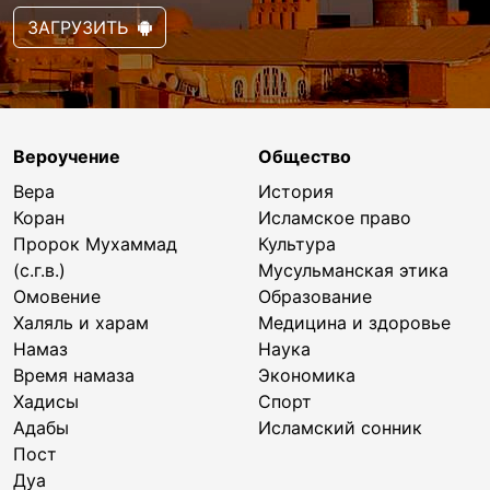
ЗАГРУЗИТЬ
Вероучение
Общество
Вера
История
Коран
Исламское право
Пророк Мухаммад
Культура
(с.г.в.)
Мусульманская этика
Омовение
Образование
Халяль и харам
Медицина и здоровье
Намаз
Наука
Время намаза
Экономика
Хадисы
Спорт
Адабы
Исламский сонник
Пост
Дуа