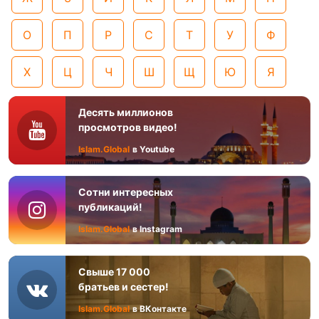
О
П
Р
С
Т
У
Ф
Х
Ц
Ч
Ш
Щ
Ю
Я
Десять миллионов
просмотров видео!
Islam.Global
в Youtube
Сотни интересных
публикаций!
Islam.Global
в Instagram
Свыше 17 000
братьев и сестер!
Islam.Global
в ВКонтакте