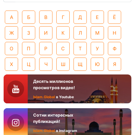
А
Б
В
Г
Д
Е
Ё
Ж
З
И
К
Л
М
Н
О
П
Р
С
Т
У
Ф
Х
Ц
Ч
Ш
Щ
Ю
Я
Десять миллионов
просмотров видео!
Islam.Global
в Youtube
Сотни интересных
публикаций!
Islam.Global
в Instagram