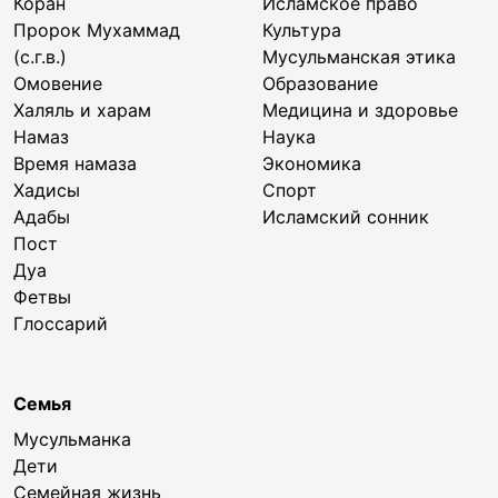
Коран
Исламское право
Пророк Мухаммад
Культура
(с.г.в.)
Мусульманская этика
Омовение
Образование
Халяль и харам
Медицина и здоровье
Намаз
Наука
Время намаза
Экономика
Хадисы
Спорт
Адабы
Исламский сонник
Пост
Дуа
Фетвы
Глоссарий
Семья
Мусульманка
Дети
Семейная жизнь