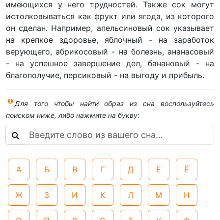
имеющихся у него трудностей. Также сок могут
истолковываться как фрукт или ягода, из которого
он сделан. Например, апельсиновый сок указывает
на крепкое здоровье, яблочный - на заработок
верующего, абрикосовый - на болезнь, ананасовый
- на успешное завершение дел, банановый - на
благополучие, персиковый - на выгоду и прибыль.
Для того чтобы найти образ из сна воспользуйтесь
поиском ниже, либо нажмите на букву:
А
Б
В
Г
Д
Е
Ё
Ж
З
И
К
Л
М
Н