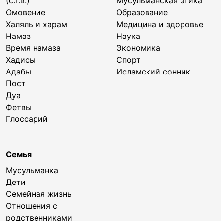
(с.г.в.)
Мусульманская этика
Омовение
Образование
Халяль и харам
Медицина и здоровье
Намаз
Наука
Время намаза
Экономика
Хадисы
Спорт
Адабы
Исламский сонник
Пост
Дуа
Фетвы
Глоссарий
Семья
Мусульманка
Дети
Семейная жизнь
Отношения с
родственниками