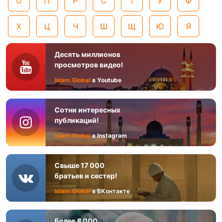
О
П
Р
С
Т
У
Ф
Х
Ц
Ч
Ш
Щ
Ю
Я
Десять миллионов
просмотров видео!
Islam.Global
в Youtube
Сотни интересных
публикаций!
Islam.Global
в Instagram
Свыше 17 000
братьев и сестер!
Islam.Global
в ВКонтакте
Более 8 000