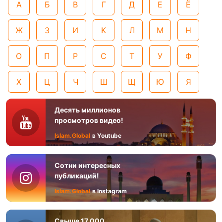
А
Б
В
Г
Д
Е
Ё
Ж
З
И
К
Л
М
Н
О
П
Р
С
Т
У
Ф
Х
Ц
Ч
Ш
Щ
Ю
Я
Десять миллионов
просмотров видео!
Islam.Global
в Youtube
Сотни интересных
публикаций!
Islam.Global
в Instagram
Свыше 17 000