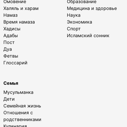
Омовение
Образование
Халяль и харам
Медицина и здоровье
Намаз
Наука
Время намаза
Экономика
Хадисы
Спорт
Адабы
Исламский сонник
Пост
Дуа
Фетвы
Глоссарий
Семья
Мусульманка
Дети
Семейная жизнь
Отношения с
родственниками
Кулинария