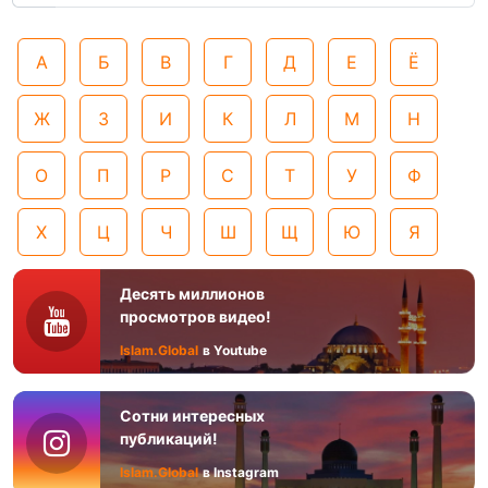
А
Б
В
Г
Д
Е
Ё
Ж
З
И
К
Л
М
Н
О
П
Р
С
Т
У
Ф
Х
Ц
Ч
Ш
Щ
Ю
Я
Десять миллионов
просмотров видео!
Islam.Global
в Youtube
Сотни интересных
публикаций!
Islam.Global
в Instagram