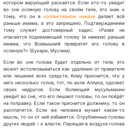
котором верующий раскается. Если кто-то увидит
во сне ослиную голову на своём теле, это знак к
тому, что он в
коллективном намазе
делает всё
раньше имама, а это запрещено. Подтверждением
тому служит достоверный хадис: «Разве не
опасается поднимающий голову (в намазе) раньше
имама, что Всевышний превратит его голову в
ослиную?» (Бухари, Муслим).
Если во сне голова будет отдельно от тела, это
может истолковываться как удаление от правителя
или лишение всех средств. Кому приснится, что у
него несколько голов, тот, по воле Аллаха, одолеет
своих недругов. Если болеющий мусульманин
увидит во сне, что его лишают головы, то он пойдёт
на поправку. Если такое приснится должнику, то он
расплатится. Если же человека мучает какая-то
мысль, то он от неё избавится. Отрубленные головы
других людей – к власти. Парящая в воздухе голова