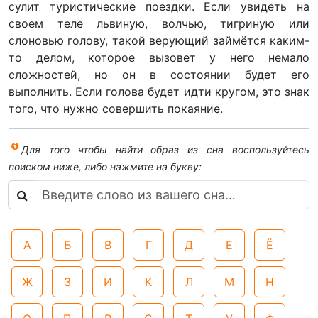
сулит туристические поездки. Если увидеть на
своем теле львиную, волчью, тигриную или
слоновью голову, такой верующий займётся каким-
то делом, которое вызовет у него немало
сложностей, но он в состоянии будет его
выполнить. Если голова будет идти кругом, это знак
того, что нужно совершить покаяние.
Для того чтобы найти образ из сна воспользуйтесь
поиском ниже, либо нажмите на букву:
А
Б
В
Г
Д
Е
Ё
Ж
З
И
К
Л
М
Н