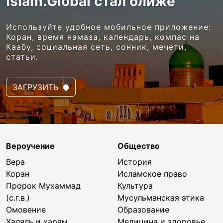
Islam.Global стал ближе
Используйте удобное мобильное приложение:
Коран, время намаза, календарь, компас на
Каабу, социальная сеть, сонник, мечети,
статьи.
ЗАГРУЗИТЬ
Вероучение
Общество
Вера
История
Коран
Исламское право
Пророк Мухаммад
Культура
(с.г.в.)
Мусульманская этика
Омовение
Образование
Халяль и харам
Медицина и здоровье