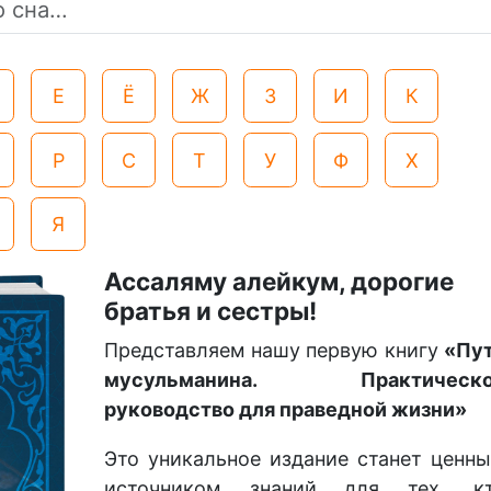
Е
Ё
Ж
З
И
К
Р
С
Т
У
Ф
Х
Я
Ассаляму алейкум, дорогие
братья и сестры!
Представляем нашу первую книгу
«Пу
мусульманина. Практическо
руководство для праведной жизни»
Это уникальное издание станет ценн
источником знаний для тех, к