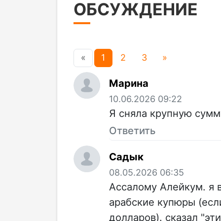
ОБСУЖДЕНИЕ
«
1
2
3
»
Марина
10.06.2026 09:22
Я сняла крупную сумму
Ответить
Садык
08.05.2026 06:35
Ассалому Алейкум. я 
арабские купюры (есл
долларов). сказал "эти