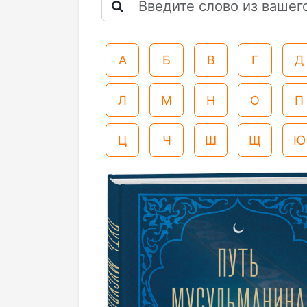
А
Б
В
Г
Д
Л
М
Н
О
П
Ц
Ч
Ш
Щ
Ю