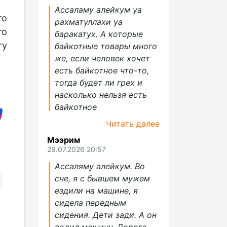
Ассаламу алейкум уа
то
рахматуллахи уа
го
баракатух. А которые
гу
байкотные товары много
же, если человек хочет
есть байкотное что-то,
тогда будет ли грех и
насколько нельзя есть
байкотное
Читать далее
Мээрим
29.07.2026 20:57
Ассаляму алейкум. Во
сне, я с бывшем мужем
ездили на машине, я
сидела передным
сидения. Дети зади. А он
водил машину. Дорога