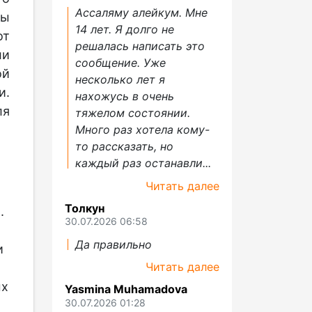
Ассаляму алейкум. Мне
ры
14 лет. Я долго не
от
решалась написать это
ли
сообщение. Уже
ой
несколько лет я
и.
нахожусь в очень
ля
тяжелом состоянии.
Много раз хотела кому-
то рассказать, но
каждый раз останавли...
Читать далее
Толкун
.
30.07.2026 06:58
Да правильно
и
Читать далее
ых
Yasmina Muhamadova
30.07.2026 01:28