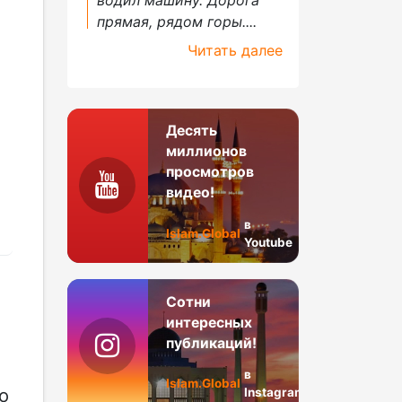
прямая, рядом горы....
Читать далее
Десять
миллионов
просмотров
видео!
в
Islam.Global
Youtube
Сотни
интересных
публикаций!
в
Islam.Global
то
Instagram