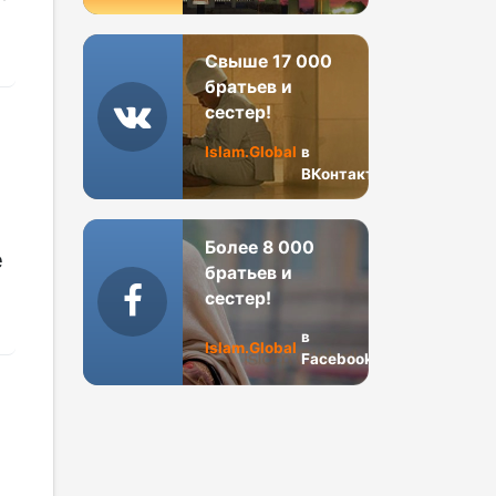
Свыше 17 000
братьев и
сестер!
Islam.Global
в
ВКонтакте
Более 8 000
е
братьев и
сестер!
в
Islam.Global
Facebook