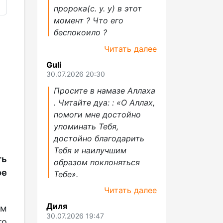
пророка(с. у. у) в этот
момент ? Что его
беспокоило ?
Читать далее
Guli
30.07.2026 20:30
Просите в намазе Аллаха
. Читайте дуа: : «О Аллах,
помоги мне достойно
упоминать Тебя,
достойно благодарить
Тебя и наилучшим
ть
образом поклоняться
е
Тебе».
Читать далее
Диля
ым
30.07.2026 19:47
то