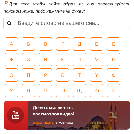
Для того чтобы найти образ из сна воспользуйтесь
поиском ниже, либо нажмите на букву:
А
Б
В
Г
Д
Е
Ё
Ж
З
И
К
Л
М
Н
О
П
Р
С
Т
У
Ф
Х
Ц
Ч
Ш
Щ
Ю
Я
Десять миллионов
просмотров видео!
Islam.Global
в Youtube