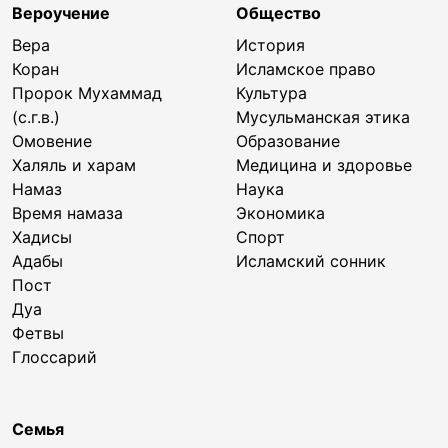
Вероучение
Общество
Вера
История
Коран
Исламское право
Пророк Мухаммад
Культура
(с.г.в.)
Мусульманская этика
Омовение
Образование
Халяль и харам
Медицина и здоровье
Намаз
Наука
Время намаза
Экономика
Хадисы
Спорт
Адабы
Исламский сонник
Пост
Дуа
Фетвы
Глоссарий
Семья