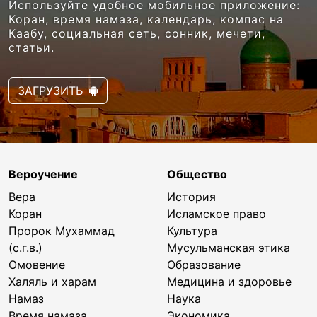
Используйте удобное мобильное приложение:
Коран, время намаза, календарь, компас на
Каабу, социальная сеть, сонник, мечети,
статьи.
ЗАГРУЗИТЬ
Вероучение
Общество
Вера
История
Коран
Исламское право
Пророк Мухаммад
Культура
(с.г.в.)
Мусульманская этика
Омовение
Образование
Халяль и харам
Медицина и здоровье
Намаз
Наука
Время намаза
Экономика