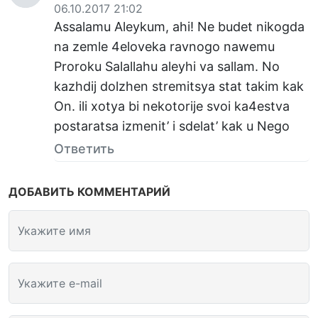
06.10.2017 21:02
Assalamu Aleykum, ahi! Ne budet nikogda
na zemle 4eloveka ravnogo nawemu
Proroku Salallahu aleyhi va sallam. No
kazhdij dolzhen stremitsya stat takim kak
On. ili xotya bi nekotorije svoi ka4estva
postaratsa izmenit’ i sdelat’ kak u Nego
Ответить
ДОБАВИТЬ КОММЕНТАРИЙ
Укажите имя
Укажите e-mail