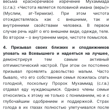
весьма красноречивое изречение Мухаммада
(с.г.в.): «Чистота является половиной имана (веры)»
(Муслим, ат-Тирмизи). При этом чистота
отождествлялась как с внешними, так и
внутренними свойствами человека. В первом
случае речь идёт о его внешнем виде, одежде, теле.
Во втором – о внутреннем мире, чистоте помыслов.
4. Призывал своих близких и сподвижников
уповать на Всевышнего и надеяться на лучшее,
демонстрируя тем самым активный
оптимистический настрой. При этом он постоянно
призывал проявлять довольство малым. Часто
бывало, что его собственная семья ложилась спать
голодной, поскольку Пророк Мухаммад (с.г.в.)
отдавал еду нуждающимся. Однако члены семьи
относились к этому не только с пониманием, но и с
глубочайшим одобрением и поддержкой. Страх
голода в их глазах полностью улетучивался после