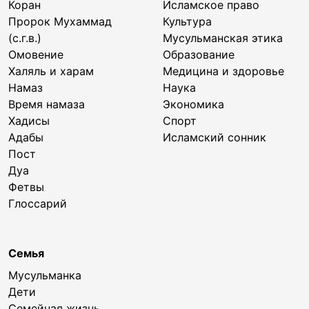
Коран
Исламское право
Пророк Мухаммад
Культура
(с.г.в.)
Мусульманская этика
Омовение
Образование
Халяль и харам
Медицина и здоровье
Намаз
Наука
Время намаза
Экономика
Хадисы
Спорт
Адабы
Исламский сонник
Пост
Дуа
Фетвы
Глоссарий
Семья
Мусульманка
Дети
Семейная жизнь