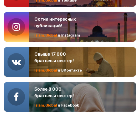
Islam.Global
в Youtube
Сотни интересных
публикаций!
Islam.Global
в Instagram
Свыше 17 000
братьев и сестер!
Islam.Global
в ВКонтакте
Более 8 000
братьев и сестер!
Islam.Global
в Facebook