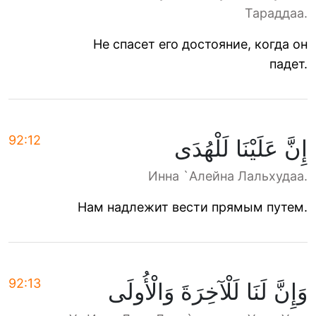
Тараддаа.
Не спасет его достояние, когда он
падет.
92:12
إِنَّ عَلَيْنَا لَلْهُدَى
Инна `Алейна Лальхудаа.
Нам надлежит вести прямым путем.
92:13
وَإِنَّ لَنَا لَلْآخِرَةَ وَالْأُولَى