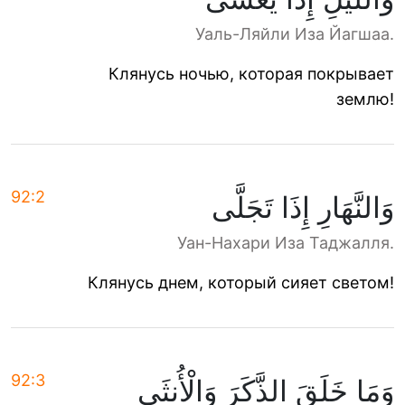
Уаль-Ляйли Иза Йагшаа.
Клянусь ночью, которая покрывает
землю!
92:2
وَالنَّهَارِ إِذَا تَجَلَّى
Уан-Нахари Иза Таджалля.
Клянусь днем, который сияет светом!
92:3
وَمَا خَلَقَ الذَّكَرَ وَالْأُنثَى