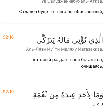
Уа Сайуджаннабухаль-Аткаа.
Отдален будет от него богобоязненный,
92:18
الَّذِي يُؤْتِي مَالَهُ يَتَزَكَّى
Аль-Лязи Йу`ти Маляху Йатазаккаа.
который раздает свое богатство,
очищаясь,
92:19
وَمَا لِأَحَدٍ عِندَهُ مِن نِّعْمَةٍ