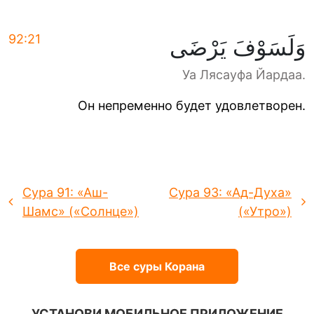
92:21
وَلَسَوْفَ يَرْضَى
Уа Лясауфа Йардаа.
Он непременно будет удовлетворен.
Сура 91: «Аш-
Сура 93: «Ад-Духа»
Шамс» («Солнце»)
(«Утро»)
Все суры Корана
УСТАНОВИ МОБИЛЬНОЕ ПРИЛОЖЕНИЕ