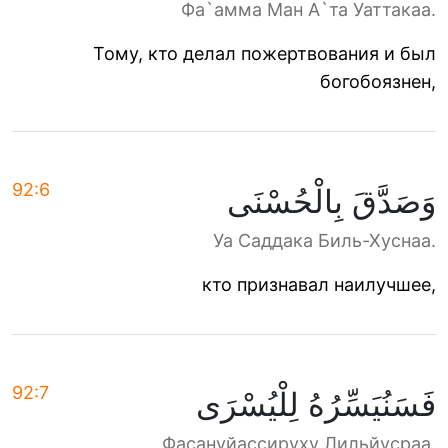
Фа`амма Ман А`та Уаттакаа.
Тому, кто делал пожертвования и был
богобоязнен,
92:6
وَصَدَّقَ بِالْحُسْنَى
Уа Саддака Биль-Хуснаа.
кто признавал наилучшее,
92:7
فَسَنُيَسِّرُهُ لِلْيُسْرَى
Фасануйассируху Лильйусраа.