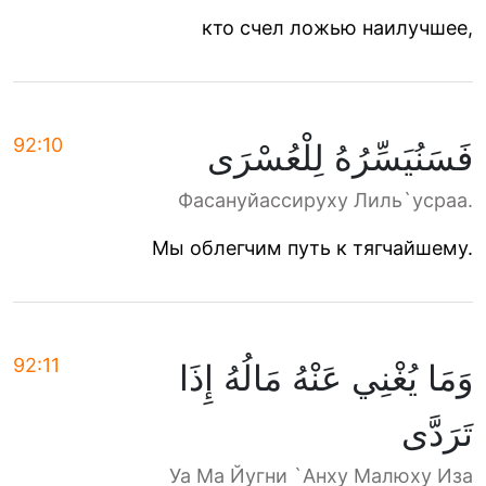
кто счел ложью наилучшее,
92:10
فَسَنُيَسِّرُهُ لِلْعُسْرَى
Фасануйассируху Лиль`усраа.
Мы облегчим путь к тягчайшему.
92:11
وَمَا يُغْنِي عَنْهُ مَالُهُ إِذَا
تَرَدَّى
Уа Ма Йугни `Анху Малюху Иза