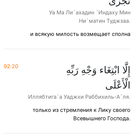
تُجْزَى
Уа Ма Ли`ахадин `Индаху Мин
Ни`матин Туджзаа.
и всякую милость возмещает сполна
92:20
إِلَّا ابْتِغَاء وَجْهِ رَبِّهِ
الْأَعْلَى
Иллябтига`а Уаджхи Раббихиль-А`ля.
только из стремления к Лику своего
Всевышнего Господа.