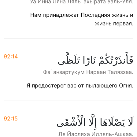
Уа Инна Ляна Ляль`ахырата Уаль-Уля.
Нам принадлежат Последняя жизнь и
жизнь первая.
92:14
فَأَنذَرْتُكُمْ نَارًا تَلَظَّى
Фа`анзартукум Нараан Таляззаа.
Я предостерег вас от пылающего Огня.
92:15
لَا يَصْلَاهَا إِلَّا الْأَشْقَى
Ля Йасляха Илляль-Ашкаа.