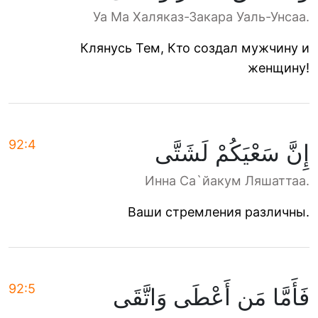
Уа Ма Халяказ-Закара Уаль-Унсаа.
Клянусь Тем, Кто создал мужчину и
женщину!
92:4
إِنَّ سَعْيَكُمْ لَشَتَّى
Инна Са`йакум Ляшаттаа.
Ваши стремления различны.
92:5
فَأَمَّا مَن أَعْطَى وَاتَّقَى