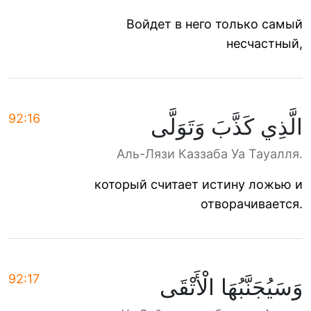
Войдет в него только самый
несчастный,
92:16
الَّذِي كَذَّبَ وَتَوَلَّى
Аль-Лязи Каззаба Уа Тауалля.
который считает истину ложью и
отворачивается.
92:17
وَسَيُجَنَّبُهَا الْأَتْقَى