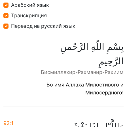
Арабский язык
Транскрипция
Перевод на русский язык
بِسْمِ اللّهِ الرَّحْمنِ
الرَّحِيمِ
Бисмилляхир-Рахманир-Рахиим
Во имя Аллаха Милостивого и
Милосердного!
92:1
وَاللَّيْلِ إِذَا يَغْشَى