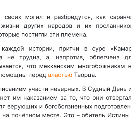
 своих могил и разбредутся, как саранч
жизни других народов и их посланнико
которые постигли эти племена.
 каждой истории, притчи в суре «Кама
а не трудна, а, напротив, облегчена д
ывается, что мекканским многобожникам 
еспомощны перед
властью
Творца.
писанием участи неверных. В Судный День 
анет им наказанием за то, что они отверга
для верующих и богобоязненных подготовле
 на почётном месте. Это – обитель Истины