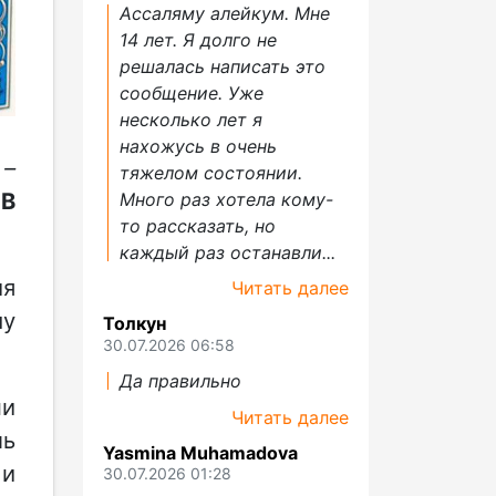
Ассаляму алейкум. Мне
14 лет. Я долго не
решалась написать это
сообщение. Уже
несколько лет я
нахожусь в очень
 –
тяжелом состоянии.
 В
Много раз хотела кому-
то рассказать, но
каждый раз останавли...
ия
Читать далее
му
Толкун
30.07.2026 06:58
Да правильно
ни
Читать далее
ль
Yasmina Muhamadova
 и
30.07.2026 01:28