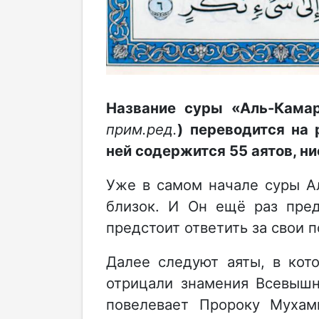
Название суры «Аль-Кама
прим.ред.
) переводится на
ней содержится 55 аятов, н
Уже в самом начале суры Ал
близок. И Он ещё раз пре
предстоит ответить за свои п
Далее следуют аяты, в кот
отрицали знамения Всевышн
повелевает Пророку Мухамм