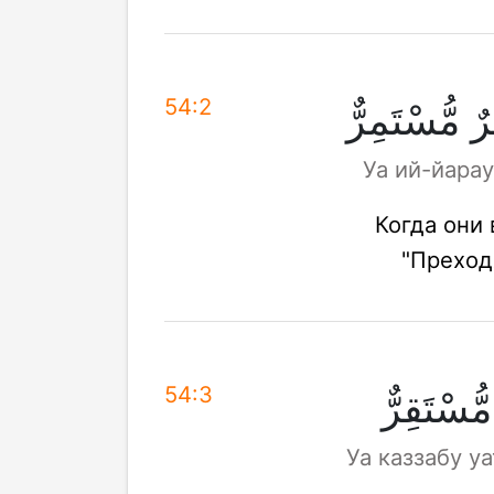
54:2
 مُّسْتَمِرٌّ
Уа ий-йарау
Когда они 
"Преход
54:3
ُّسْتَقِرٌّ
Уа каззабу у