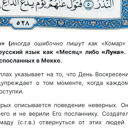
р» (
иногда ошибочно пишут как «Комар»
 русский язык как «Месяц» либо
«Луна»
.
испосланных в Мекке.
лах указывает на то, что День Воскресен
дупреждает о том моменте, когда каждо
оступки.
орых описывается поведение неверных. О
его и не верили Его посланнику. Создате
аду (с.г.в.) отвернуться от этих людей