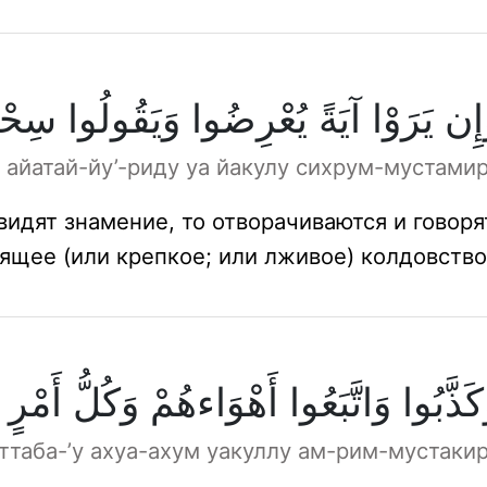
إِن يَرَوْا آيَةً يُعْرِضُوا وَيَقُولُوا سِحْرٌ
 айатай-йу’-риду уа йакулу сихрум-мустами
видят знамение, то отворачиваются и говоря
ящее (или крепкое; или лживое) колдовство
كَذَّبُوا وَاتَّبَعُوا أَهْوَاءهُمْ وَكُلُّ أَمْرٍ م
аттаба-’у ахуа-ахум уакуллу ам-рим-мустаки