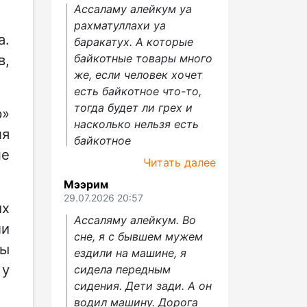
Ассаламу алейкум уа
рахматуллахи уа
а.
баракатух. А которые
байкотные товары много
в,
же, если человек хочет
есть байкотное что-то,
тогда будет ли грех и
р»
насколько нельзя есть
ля
байкотное
не
Читать далее
Мээрим
29.07.2026 20:57
их
Ассаляму алейкум. Во
ли
сне, я с бывшем мужем
ны
ездили на машине, я
 у
сидела передным
сидения. Дети зади. А он
водил машину. Дорога