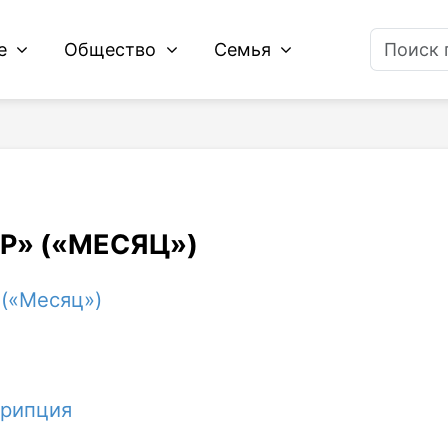
ие
Общество
Семья
Р» («МЕСЯЦ»)
 («Месяц»)
крипция