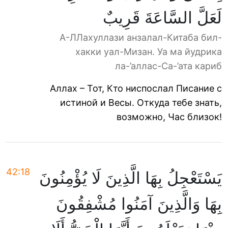
لَعَلَّ السَّاعَةَ قَرِيبٌ
А-ЛЛахуллази анзалал-Китаба бил-
хакки уал-Мизан. Уа ма йудрика
ла-’аллас-Са-’ата кариб
Аллах – Тот, Кто ниспослал Писание с
истиной и Весы. Откуда тебе знать,
возможно, Час близок!
42:18
يَسْتَعْجِلُ بِهَا الَّذِينَ لَا يُؤْمِنُونَ
بِهَا وَالَّذِينَ آمَنُوا مُشْفِقُونَ