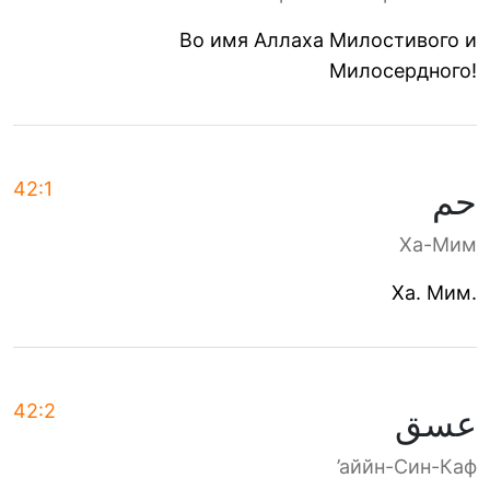
Во имя Аллаха Милостивого и
Милосердного!
42:1
حم
Ха-Мим
Ха. Мим.
42:2
عسق
’аййн-Син-Каф