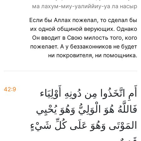
ма лахум-миу-уалиййиу-уа ла насыр
Если бы Аллах пожелал, то сделал бы
их одной общиной верующих. Однако
Он вводит в Свою милость того, кого
пожелает. А у беззаконников не будет
ни покровителя, ни помощника.
42:9
أَمِ اتَّخَذُوا مِن دُونِهِ أَوْلِيَاء
فَاللَّهُ هُوَ الْوَلِيُّ وَهُوَ يُحْيِي
المَوْتَى وَهُوَ عَلَى كُلِّ شَيْءٍ