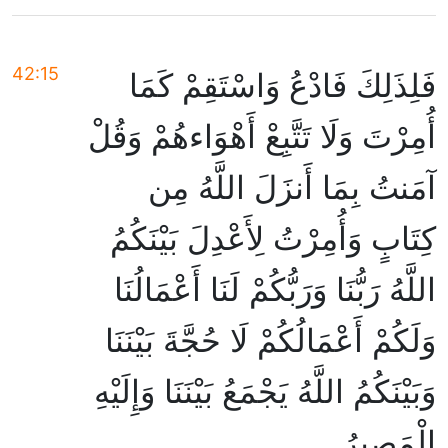
42:15
فَلِذَلِكَ فَادْعُ وَاسْتَقِمْ كَمَا
أُمِرْتَ وَلَا تَتَّبِعْ أَهْوَاءهُمْ وَقُلْ
آمَنتُ بِمَا أَنزَلَ اللَّهُ مِن
كِتَابٍ وَأُمِرْتُ لِأَعْدِلَ بَيْنَكُمُ
اللَّهُ رَبُّنَا وَرَبُّكُمْ لَنَا أَعْمَالُنَا
وَلَكُمْ أَعْمَالُكُمْ لَا حُجَّةَ بَيْنَنَا
وَبَيْنَكُمُ اللَّهُ يَجْمَعُ بَيْنَنَا وَإِلَيْهِ
الْمَصِيرُ