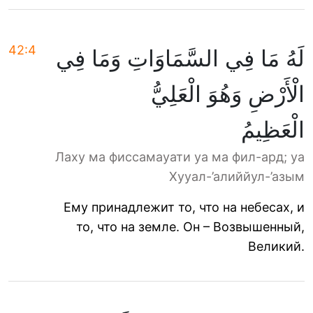
42:4
لَهُ مَا فِي السَّمَاوَاتِ وَمَا فِي
الْأَرْضِ وَهُوَ الْعَلِيُّ
الْعَظِيمُ
Лаху ма фиссамауати уа ма фил-ард; уа
Хууал-’алиййул-’азым
Ему принадлежит то, что на небесах, и
то, что на земле. Он – Возвышенный,
Великий.