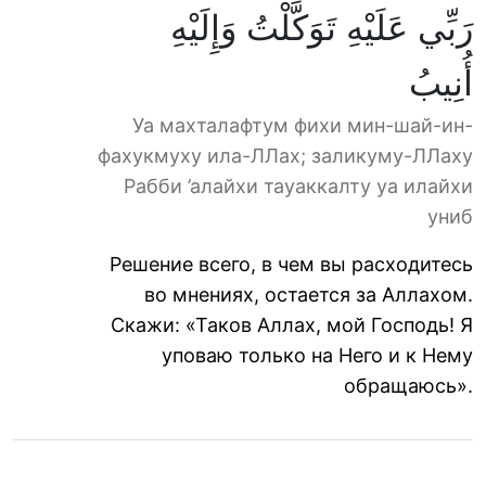
رَبِّي عَلَيْهِ تَوَكَّلْتُ وَإِلَيْهِ
أُنِيبُ
Уа махталафтум фихи мин-шай-ин-
фахукмуху ила-ЛЛах; заликуму-ЛЛаху
Рабби ’алайхи тауаккалту уа илайхи
униб
Решение всего, в чем вы расходитесь
во мнениях, остается за Аллахом.
Скажи: «Таков Аллах, мой Господь! Я
уповаю только на Него и к Нему
обращаюсь».