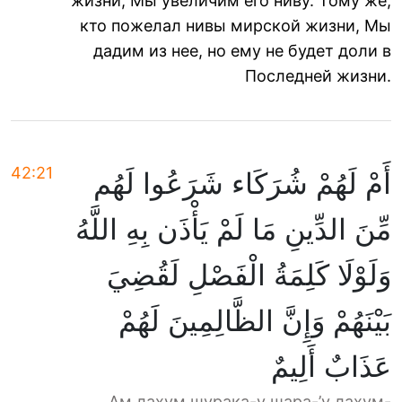
жизни, Мы увеличим его ниву. Тому же,
кто пожелал нивы мирской жизни, Мы
дадим из нее, но ему не будет доли в
Последней жизни.
42:21
أَمْ لَهُمْ شُرَكَاء شَرَعُوا لَهُم
مِّنَ الدِّينِ مَا لَمْ يَأْذَن بِهِ اللَّهُ
وَلَوْلَا كَلِمَةُ الْفَصْلِ لَقُضِيَ
بَيْنَهُمْ وَإِنَّ الظَّالِمِينَ لَهُمْ
عَذَابٌ أَلِيمٌ
Ам лахум шурака-у шара-’у лахум-