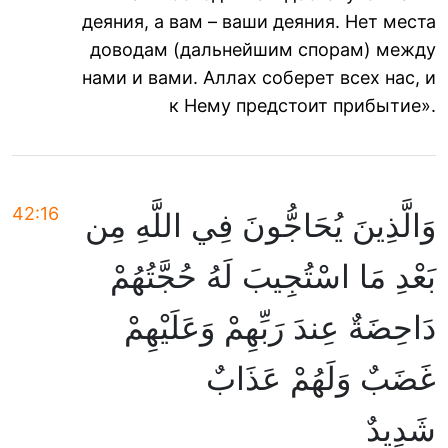
деяния, а вам – ваши деяния. Нет места
доводам (дальнейшим спорам) между
нами и вами. Аллах соберет всех нас, и
к Нему предстоит прибытие».
42:16
وَالَّذِينَ يُحَاجُّونَ فِي اللَّهِ مِن
بَعْدِ مَا اسْتُجِيبَ لَهُ حُجَّتُهُمْ
دَاحِضَةٌ عِندَ رَبِّهِمْ وَعَلَيْهِمْ
غَضَبٌ وَلَهُمْ عَذَابٌ
شَدِيدٌ