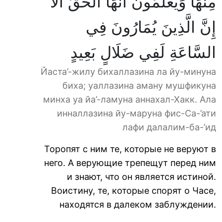
مِنْهَا وَيَعْلَمُونَ أَنَّهَا الْحَقُّ أَلَا
إِنَّ الَّذِينَ يُمَارُونَ فِي
السَّاعَةِ لَفِي ضَلَالٍ بَعِيدٍ
Йаста’-жилу бихаллазина ла йу-минуна
биха; уаллазина аману мушфикуна
минха уа йа’-ламуна аннахал-Хакк. Ала
инналлазина йу-маруна фис-Са-’ати
лафи далалим-ба-’ид
Торопят с ним те, которые не веруют в
него. А верующие трепещут перед ним
и знают, что он является истиной.
Воистину, те, которые спорят о Часе,
находятся в далеком заблуждении.