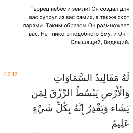
Творец небес и земли! Он создал для
вас супруг из вас самих, а также скот
парами. Таким образом Он размножает
вас. Нет никого подобного Ему, и Он –
Слышащий, Видящий.
42:12
لَهُ مَقَالِيدُ السَّمَاوَاتِ
وَالْأَرْضِ يَبْسُطُ الرِّزْقَ لِمَن
يَشَاء وَيَقْدِرُ إِنَّهُ بِكُلِّ شَيْءٍ
عَلِيمٌ