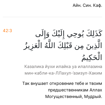
Айн. Син. Каф.
42:3
كَذَلِكَ يُوحِي إِلَيْكَ وَإِلَى
الَّذِينَ مِن قَبْلِكَ اللَّهُ الْعَزِيزُ
الْحَكِيمُ
Казалика йухи илайка уа илаллазина
мин-кабли-ка-ЛЛахул-’азизул-Хаким
Так внушает откровение тебе и твоим
предшественникам Аллах
Могущественный, Мудрый.