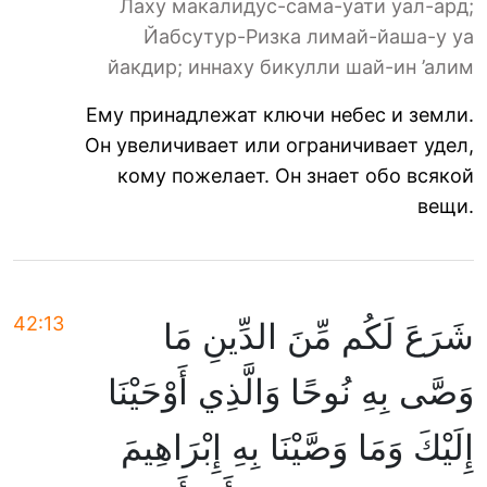
Лаху макалидус-сама-уати уал-ард;
Йабсутур-Ризка лимай-йаша-у уа
йакдир; иннаху бикулли шай-ин ’алим
Ему принадлежат ключи небес и земли.
Он увеличивает или ограничивает удел,
кому пожелает. Он знает обо всякой
вещи.
42:13
شَرَعَ لَكُم مِّنَ الدِّينِ مَا
وَصَّى بِهِ نُوحًا وَالَّذِي أَوْحَيْنَا
إِلَيْكَ وَمَا وَصَّيْنَا بِهِ إِبْرَاهِيمَ