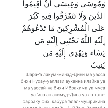
وَمُوسَى وَعِيسَى أَنْ أَقِيمُوا
الدِّينَ وَلَا تَتَفَرَّقُوا فِيهِ كَبُرَ
عَلَى الْمُشْرِكِينَ مَا تَدْعُوهُمْ
إِلَيْهِ اللَّهُ يَجْتَبِي إِلَيْهِ مَن
يَشَاء وَيَهْدِي إِلَيْهِ مَن
يُنِيبُ
Шара-’а лакум-минад-Дини ма уасса
бихи Нухау-уаллази аухайна илайка уа
ма уассай-на бихи Ибрахима уа муса
уа ’иса ан акимуд-Дина уа ла тата-
фарраку фих; кабура ’алал-мушрикина