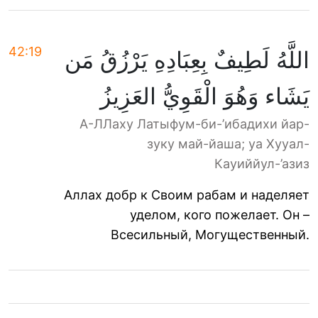
42:19
اللَّهُ لَطِيفٌ بِعِبَادِهِ يَرْزُقُ مَن
يَشَاء وَهُوَ الْقَوِيُّ العَزِيزُ
А-ЛЛаху Латыфум-би-’ибадихи йар-
зуку май-йаша; уа Хууал-
Кауиййул-’азиз
Аллах добр к Своим рабам и наделяет
уделом, кого пожелает. Он –
Всесильный, Могущественный.