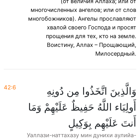
(от величия Аллаха; или от
многочисленных ангелов; или от слов
многобожников). Ангелы прославляют
хвалой своего Господа и просят
прощения для тех, кто на земле.
Воистину, Аллах – Прощающий,
Милосердный.
42:6
وَالَّذِينَ اتَّخَذُوا مِن دُونِهِ
أَولِيَاء اللَّهُ حَفِيظٌ عَلَيْهِمْ وَمَا
أَنتَ عَلَيْهِم بِوَكِيلٍ
Уаллази-наттахазу мин дунихи аулийа-