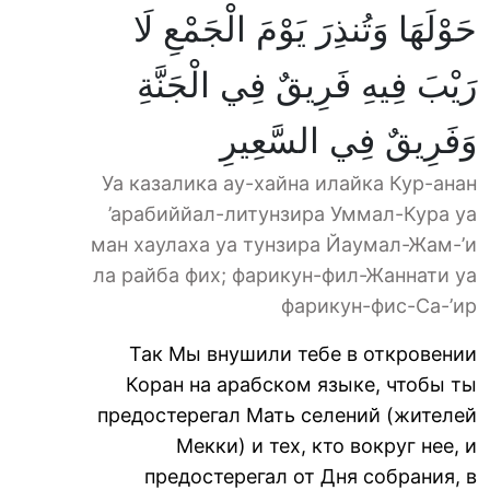
حَوْلَهَا وَتُنذِرَ يَوْمَ الْجَمْعِ لَا
رَيْبَ فِيهِ فَرِيقٌ فِي الْجَنَّةِ
وَفَرِيقٌ فِي السَّعِيرِ
Уа казалика ау-хайна илайка Кур-анан
’арабиййал-литунзира Уммал-Кура уа
ман хаулаха уа тунзира Йаумал-Жам-’и
ла райба фих; фарикун-фил-Жаннати уа
фарикун-фис-Са-’ир
Так Мы внушили тебе в откровении
Коран на арабском языке, чтобы ты
предостерегал Мать селений (жителей
Мекки) и тех, кто вокруг нее, и
предостерегал от Дня собрания, в