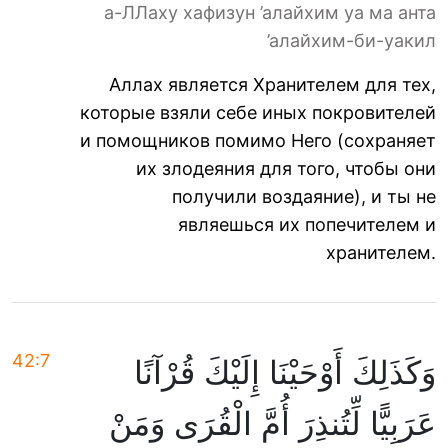
а-ЛЛаху хафизун ’алайхим уа ма анта
’алайхим-би-уакил
Аллах является Хранителем для тех,
которые взяли себе иных покровителей
и помощников помимо Него (сохраняет
их злодеяния для того, чтобы они
получили воздаяние), и ты не
являешься их попечителем и
хранителем.
42:7
وَكَذَلِكَ أَوْحَيْنَا إِلَيْكَ قُرْآنًا
عَرَبِيًّا لِّتُنذِرَ أُمَّ الْقُرَى وَمَنْ