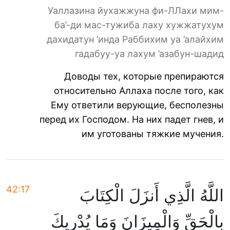
Уаллазина йухажжуна фи-ЛЛахи мим-
ба’-ди мас-тужиба лаху хужжатухум
дахидатун ’инда Раббихим уа ’алайхим
гадабуу-уа лахум ’азабун-шадид
Доводы тех, которые препираются
относительно Аллаха после того, как
Ему ответили верующие, бесполезны
перед их Господом. На них падет гнев, и
им уготованы тяжкие мучения.
42:17
اللَّهُ الَّذِي أَنزَلَ الْكِتَابَ
بِالْحَقِّ وَالْمِيزَانَ وَمَا يُدْرِيكَ