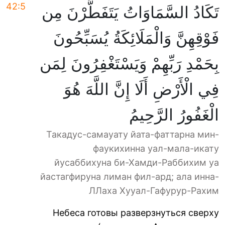
42:5
تَكَادُ السَّمَاوَاتُ يَتَفَطَّرْنَ مِن
فَوْقِهِنَّ وَالْمَلَائِكَةُ يُسَبِّحُونَ
بِحَمْدِ رَبِّهِمْ وَيَسْتَغْفِرُونَ لِمَن
فِي الْأَرْضِ أَلَا إِنَّ اللَّهَ هُوَ
الْغَفُورُ الرَّحِيمُ
Такадус-самауату йата-фаттарна мин-
фаукихинна уал-мала-икату
йусаббихуна би-Хамди-Раббихим уа
йастагфируна лиман фил-ард; ала инна-
ЛЛаха Хууал-Гафурур-Рахим
Небеса готовы разверзнуться сверху