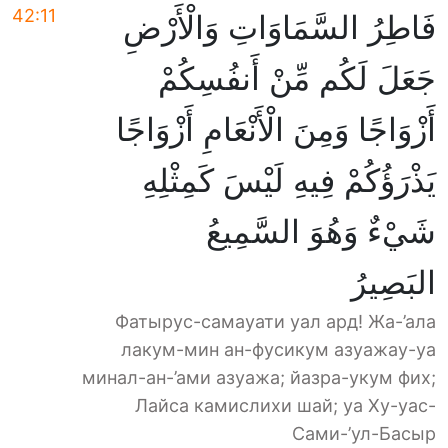
42:11
فَاطِرُ السَّمَاوَاتِ وَالْأَرْضِ
جَعَلَ لَكُم مِّنْ أَنفُسِكُمْ
أَزْوَاجًا وَمِنَ الْأَنْعَامِ أَزْوَاجًا
يَذْرَؤُكُمْ فِيهِ لَيْسَ كَمِثْلِهِ
شَيْءٌ وَهُوَ السَّمِيعُ
البَصِيرُ
Фатырус-самауати уал ард! Жа-’ала
лакум-мин ан-фусикум азуажау-уа
минал-ан-’ами азуажа; йазра-укум фих;
Лайса камислихи шай; уа Ху-уас-
Сами-’ул-Басыр