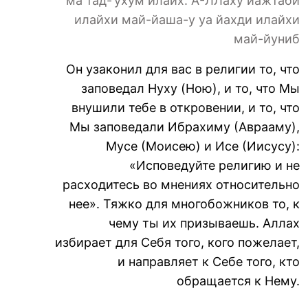
ма тад-’ухум илайх. А-ЛЛаху йажтаби
илайхи май-йаша-у уа йахди илайхи
май-йуниб
Он узаконил для вас в религии то, что
заповедал Нуху (Ною), и то, что Мы
внушили тебе в откровении, и то, что
Мы заповедали Ибрахиму (Аврааму),
Мусе (Моисею) и Исе (Иисусу):
«Исповедуйте религию и не
расходитесь во мнениях относительно
нее». Тяжко для многобожников то, к
чему ты их призываешь. Аллах
избирает для Себя того, кого пожелает,
и направляет к Себе того, кто
обращается к Нему.