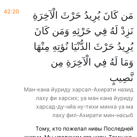
42:20
مَن كَانَ يُرِيدُ حَرْثَ الْآخِرَةِ
نَزِدْ لَهُ فِي حَرْثِهِ وَمَن كَانَ
يُرِيدُ حَرْثَ الدُّنْيَا نُؤتِهِ مِنْهَا
وَمَا لَهُ فِي الْآخِرَةِ مِن
نَّصِيبٍ
Ман-кана йуриду харсал-Ахирати назид
лаху фи харсих; уа ман кана йуриду
харсад-ду-нйа ну-тихи минха уа ма
лаху фил-Ахирати мин-насыб
Тому, кто пожелал нивы Последней