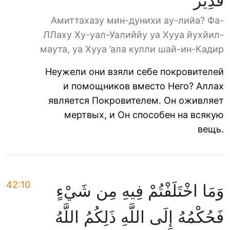
قَدِيرٌ
Амиттахазу мин-дунихи ау-лийа? Фа-
ЛЛаху Ху-уал-Уалиййу уа Хууа йухйил-
маута, уа Хууа ’ала кулли шай-ин-Кадир
Неужели они взяли себе покровителей
и помощников вместо Него? Аллах
является Покровителем. Он оживляет
мертвых, и Он способен на всякую
вещь.
42:10
وَمَا اخْتَلَفْتُمْ فِيهِ مِن شَيْءٍ
فَحُكْمُهُ إِلَى اللَّهِ ذَلِكُمُ اللَّهُ