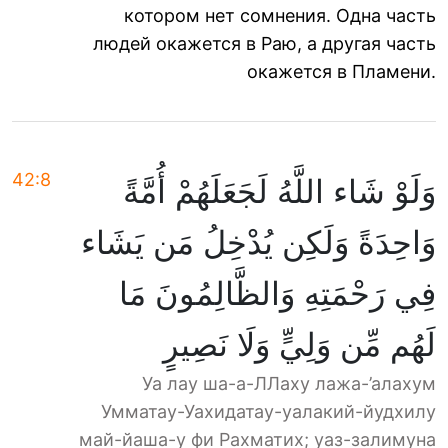
котором нет сомнения. Одна часть
людей окажется в Раю, а другая часть
окажется в Пламени.
42:8
وَلَوْ شَاء اللَّهُ لَجَعَلَهُمْ أُمَّةً
وَاحِدَةً وَلَكِن يُدْخِلُ مَن يَشَاء
فِي رَحْمَتِهِ وَالظَّالِمُونَ مَا
لَهُم مِّن وَلِيٍّ وَلَا نَصِيرٍ
Уа лау ша-а-ЛЛаху лажа-’алахум
Умматау-Уахидатау-уалакий-йудхилу
май-йаша-у фи Рахматих; уаз-залимуна