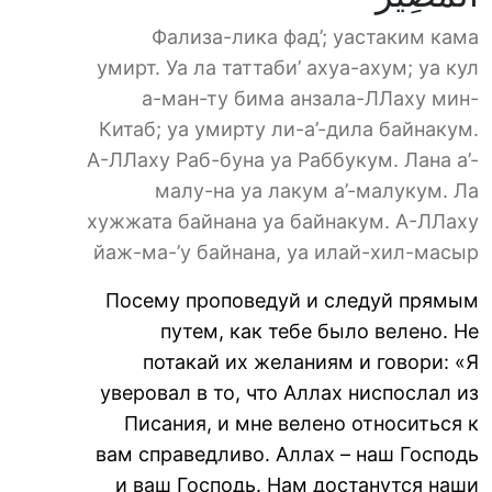
Фализа-лика фад’; уастаким кама
умирт. Уа ла таттаби’ ахуа-ахум; уа кул
а-ман-ту бима анзала-ЛЛаху мин-
Китаб; уа умирту ли-а’-дила байнакум.
А-ЛЛаху Раб-буна уа Раббукум. Лана а’-
малу-на уа лакум а’-малукум. Ла
хужжата байнана уа байнакум. А-ЛЛаху
йаж-ма-’у байнана, уа илай-хил-масыр
Посему проповедуй и следуй прямым
путем, как тебе было велено. Не
потакай их желаниям и говори: «Я
уверовал в то, что Аллах ниспослал из
Писания, и мне велено относиться к
вам справедливо. Аллах – наш Господь
и ваш Господь. Нам достанутся наши