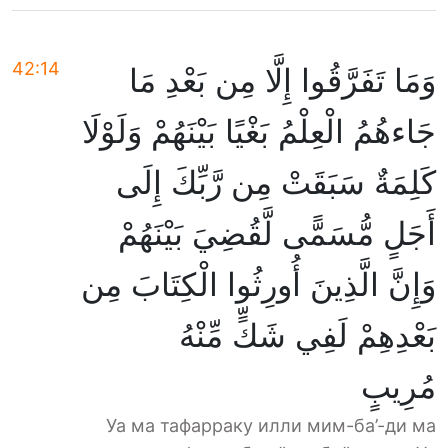
42:14
وَمَا تَفَرَّقُوا إِلَّا مِن بَعْدِ مَا
جَاءهُمُ الْعِلْمُ بَغْيًا بَيْنَهُمْ وَلَوْلَا
كَلِمَةٌ سَبَقَتْ مِن رَّبِّكَ إِلَى
أَجَلٍ مُّسَمًّى لَّقُضِيَ بَيْنَهُمْ
وَإِنَّ الَّذِينَ أُورِثُوا الْكِتَابَ مِن
بَعْدِهِمْ لَفِي شَكٍّ مِّنْهُ
مُرِيبٍ
Уа ма тафарраку илли мим-ба’-ди ма