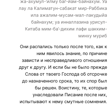
жа-ахумул-’илму баг-йам-байнахум. Уа
лау ла Калиматун-сабакат мир-Раббика
ила ажалим-мусам-мал-лакудыйа
байнахум; уа инналлазина урисул-
Китаба мим-ба’-дихим лафи шакким-
минху муриб
Они распались только после того, как к
ним явилось знание, по причине
зависти и несправедливого отношения
друг к другу. И если бы не было прежде
Слова от твоего Господа об отсрочке
до назначенного срока, то их спор был
бы решен. Воистину, те, которые
унаследовали Писание после них,
испытывают к нему смутные сомнения.