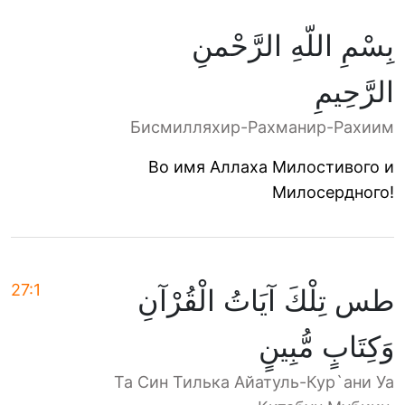
بِسْمِ اللّهِ الرَّحْمنِ
الرَّحِيمِ
Бисмилляхир-Рахманир-Рахиим
Во имя Аллаха Милостивого и
Милосердного!
27:1
طس تِلْكَ آيَاتُ الْقُرْآنِ
وَكِتَابٍ مُّبِينٍ
Та Син Тилька Айатуль-Кур`ани Уа