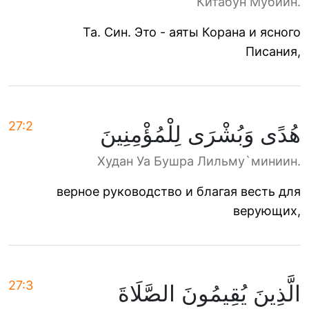
Китабун Мубиин.
Та. Син. Это - аяты Корана и ясного
Писания,
27:2
هُدًى وَبُشْرَى لِلْمُؤْمِنِينَ
Худан Уа Бушра Лильму`миниин.
верное руководство и благая весть для
верующих,
27:3
الَّذِينَ يُقِيمُونَ الصَّلَاةَ