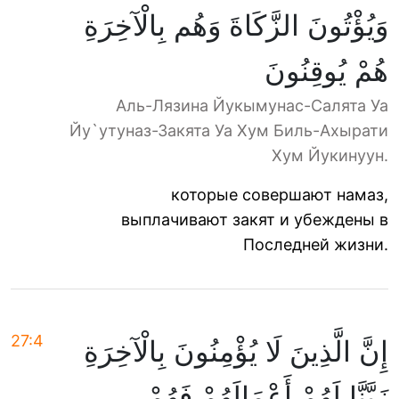
وَيُؤْتُونَ الزَّكَاةَ وَهُم بِالْآخِرَةِ
هُمْ يُوقِنُونَ
Аль-Лязина Йукымунас-Салята Уа
Йу`утуназ-Закята Уа Хум Биль-Ахырати
Хум Йукинуун.
которые совершают намаз,
выплачивают закят и убеждены в
Последней жизни.
27:4
إِنَّ الَّذِينَ لَا يُؤْمِنُونَ بِالْآخِرَةِ
زَيَّنَّا لَهُمْ أَعْمَالَهُمْ فَهُمْ