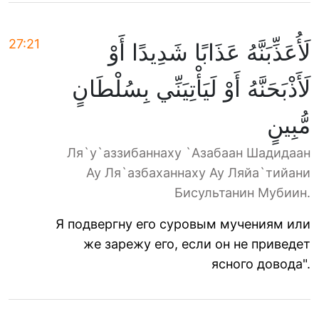
27:21
لَأُعَذِّبَنَّهُ عَذَابًا شَدِيدًا أَوْ
لَأَذْبَحَنَّهُ أَوْ لَيَأْتِيَنِّي بِسُلْطَانٍ
مُّبِينٍ
Ля`у`аззибаннаху `Азабаан Шадидаан
Ау Ля`азбаханнаху Ау Ляйа`тийани
Бисультанин Мубиин.
Я подвергну его суровым мучениям или
же зарежу его, если он не приведет
ясного довода".