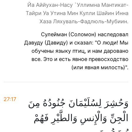
Йа Аййухан-Насу `Уллимна Мантикат-
Тайри Уа Утина Мин Кулли Шайин Инна
Хаза Ляхуваль-Фадлюль-Мубиин.
Сулейман (Соломон) наследовал
Давуду (Давиду) и сказал: "О люди! Мы
обучены языку птиц, и нам даровано
все. Это и есть явное превосходство
(или явная милость)".
27:17
وَحُشِرَ لِسُلَيْمَانَ جُنُودُهُ مِنَ
الْجِنِّ وَالْإِنسِ وَالطَّيْرِ فَهُمْ