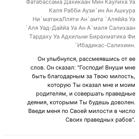
Фатабассама Дахикаан Мин Каулиха Уа
Каля Рабби Аузи`ин Ан Ашкура
Ни`матакаЛляти Ан`амта `Аляййа Уа
`Аля Уад-Даййа Уа Ан А`маля Салихаан
Тардаху Уа Адхильни Бирахматика Фи
`Ибадикас-Салихиин.
Он улыбнулся, рассмеявшись от ее
слов. Он сказал: "Господи! Внуши мне
быть благодарным за Твою милость,
которую Ты оказал мне и моим
родителям, и совершать праведные
деяния, которыми Ты будешь доволен.
Введи меня по Своей милости в число
Своих праведных рабов".