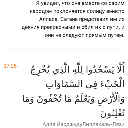
Я увидел, что она вместе со своим
народом поклоняется солнцу вместо
Аллаха. Сатана представил им их
деяния прекрасными и сбил их с пути, и
они не следуют прямым путем.
27:25
أَلَّا يَسْجُدُوا لِلَّهِ الَّذِي يُخْرِجُ
الْخَبْءَ فِي السَّمَاوَاتِ
وَالْأَرْضِ وَيَعْلَمُ مَا تُخْفُونَ وَمَا
تُعْلِنُونَ
Алля ЙасджудуЛилляхаль-Лязи