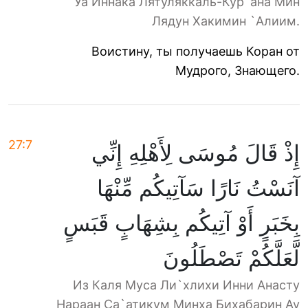
Уа Иннака Лятуляккаль-Кур`ана Мин
Лядун Хакимин `Алиим.
Воистину, ты получаешь Коран от
Мудрого, Знающего.
27:7
إِذْ قَالَ مُوسَى لِأَهْلِهِ إِنِّي
آنَسْتُ نَارًا سَآتِيكُم مِّنْهَا
بِخَبَرٍ أَوْ آتِيكُم بِشِهَابٍ قَبَسٍ
لَّعَلَّكُمْ تَصْطَلُونَ
Из Каля Муса Ли`хлихи Инни Анасту
Нараан Са`атикум Минха Бихабарин Ау