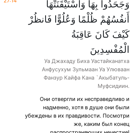
27:14
وَجَحَدُوا بِهَا وَاسْتَيْقَنَتْهَا
أَنفُسُهُمْ ظُلْمًا وَعُلُوًّا فَانظُرْ
كَيْفَ كَانَ عَاقِبَةُ
الْمُفْسِدِينَ
Уа Джахаду Биха Уастайканатха
Анфусухум Зульмаан Уа Улюваан
Фанзур Кайфа Кана `Акыбатуль-
Муфсидиин.
Они отвергли их несправедливо и
надменно, хотя в душе они были
убеждены в их правдивости. Посмотри
же, каким был конец
распространяющих нечестие!