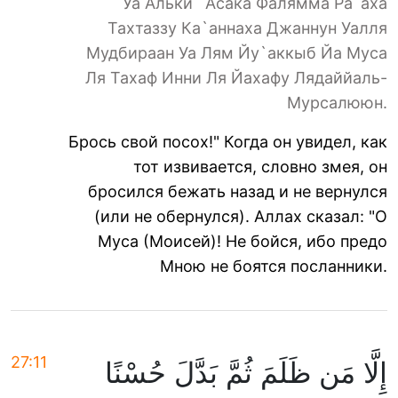
Уа Альки `Асака Фалямма Ра`аха
Тахтаззу Ка`аннаха Джаннун Уалля
Мудбираан Уа Лям Йу`аккыб Йа Муса
Ля Тахаф Инни Ля Йахафу Лядаййаль-
Мурсалююн.
Брось свой посох!" Когда он увидел, как
тот извивается, словно змея, он
бросился бежать назад и не вернулся
(или не обернулся). Аллах сказал: "О
Муса (Моисей)! Не бойся, ибо предо
Мною не боятся посланники.
27:11
إِلَّا مَن ظَلَمَ ثُمَّ بَدَّلَ حُسْنًا