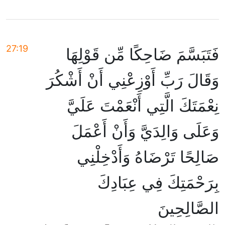
27:19
فَتَبَسَّمَ ضَاحِكًا مِّن قَوْلِهَا
وَقَالَ رَبِّ أَوْزِعْنِي أَنْ أَشْكُرَ
نِعْمَتَكَ الَّتِي أَنْعَمْتَ عَلَيَّ
وَعَلَى وَالِدَيَّ وَأَنْ أَعْمَلَ
صَالِحًا تَرْضَاهُ وَأَدْخِلْنِي
بِرَحْمَتِكَ فِي عِبَادِكَ
الصَّالِحِينَ