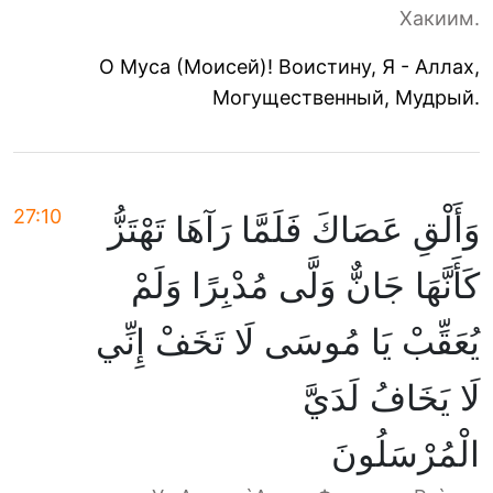
Хакиим.
О Муса (Моисей)! Воистину, Я - Аллах,
Могущественный, Мудрый.
27:10
وَأَلْقِ عَصَاكَ فَلَمَّا رَآهَا تَهْتَزُّ
كَأَنَّهَا جَانٌّ وَلَّى مُدْبِرًا وَلَمْ
يُعَقِّبْ يَا مُوسَى لَا تَخَفْ إِنِّي
لَا يَخَافُ لَدَيَّ
الْمُرْسَلُونَ