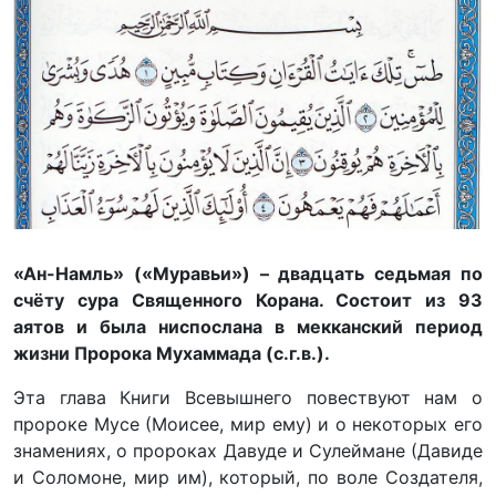
«Ан-Намль» («Муравьи») – двадцать седьмая по
счёту сура Священного Корана. Состоит из 93
аятов и была ниспослана в мекканский период
жизни Пророка Мухаммада (с.г.в.).
Эта глава Книги Всевышнего повествуют нам о
пророке Мусе (Моисее, мир ему) и о некоторых его
знамениях, о пророках Давуде и Сулеймане (Давиде
и Соломоне, мир им), который, по воле Создателя,