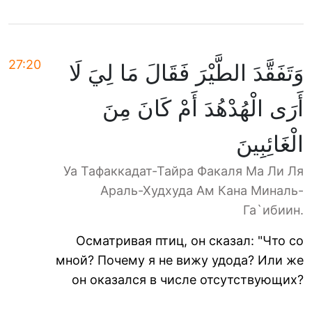
27:20
وَتَفَقَّدَ الطَّيْرَ فَقَالَ مَا لِيَ لَا
أَرَى الْهُدْهُدَ أَمْ كَانَ مِنَ
الْغَائِبِينَ
Уа Тафаккадат-Тайра Факаля Ма Ли Ля
Араль-Худхуда Ам Кана Миналь-
Га`ибиин.
Осматривая птиц, он сказал: "Что со
мной? Почему я не вижу удода? Или же
он оказался в числе отсутствующих?