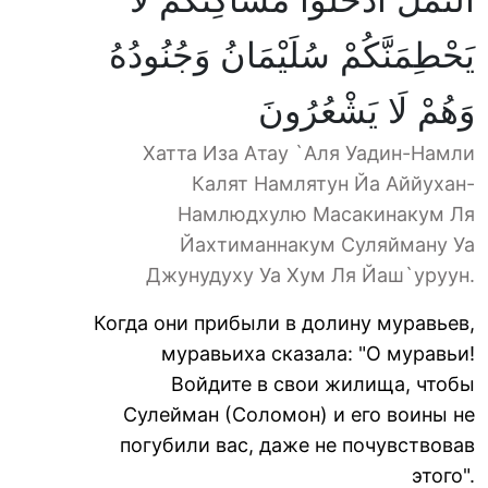
يَحْطِمَنَّكُمْ سُلَيْمَانُ وَجُنُودُهُ
وَهُمْ لَا يَشْعُرُونَ
Хатта Иза Атау `Аля Уадин-Намли
Калят Намлятун Йа Аййухан-
Намлюдхулю Масакинакум Ля
Йахтиманнакум Суляйману Уа
Джунудуху Уа Хум Ля Йаш`уруун.
Когда они прибыли в долину муравьев,
муравьиха сказала: "О муравьи!
Войдите в свои жилища, чтобы
Сулейман (Соломон) и его воины не
погубили вас, даже не почувствовав
этого".