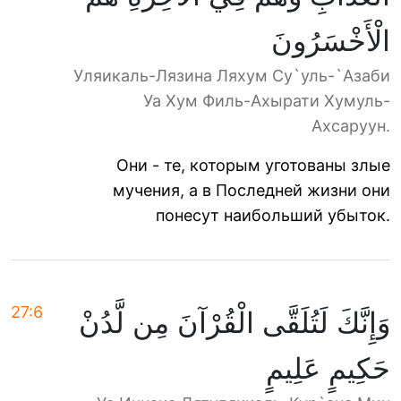
الْأَخْسَرُونَ
Уляикаль-Лязина Ляхум Су`уль-`Азаби
Уа Хум Филь-Ахырати Хумуль-
Ахсаруун.
Они - те, которым уготованы злые
мучения, а в Последней жизни они
понесут наибольший убыток.
27:6
وَإِنَّكَ لَتُلَقَّى الْقُرْآنَ مِن لَّدُنْ
حَكِيمٍ عَلِيمٍ