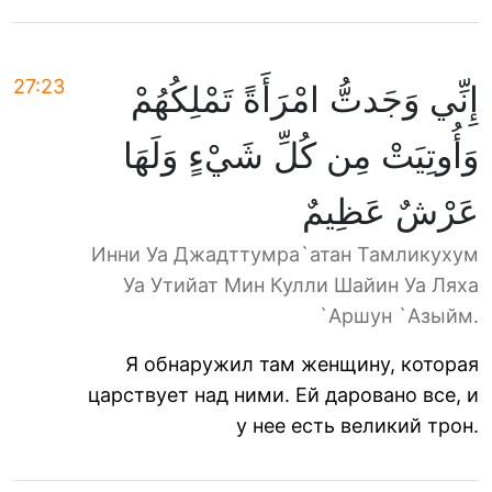
27:23
إِنِّي وَجَدتُّ امْرَأَةً تَمْلِكُهُمْ
وَأُوتِيَتْ مِن كُلِّ شَيْءٍ وَلَهَا
عَرْشٌ عَظِيمٌ
Инни Уа Джадттумра`атан Тамликухум
Уа Утийат Мин Кулли Шайин Уа Ляха
`Аршун `Азыйм.
Я обнаружил там женщину, которая
царствует над ними. Ей даровано все, и
у нее есть великий трон.