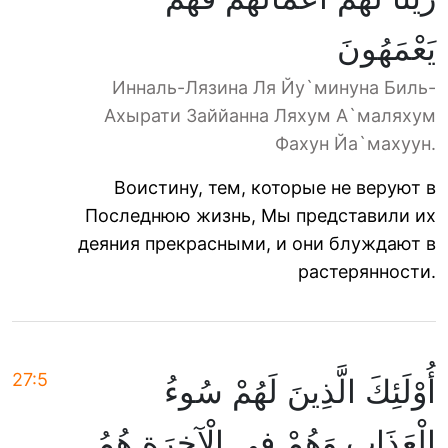
يَعْمَهُونَ
Инналь-Лязина Ля Йу`минуна Биль-
Ахырати Заййанна Ляхум А`маляхум
Фахун Йа`махуун.
Воистину, тем, которые не веруют в
Последнюю жизнь, Мы представили их
деяния прекрасными, и они блуждают в
растерянности.
27:5
أُوْلَئِكَ الَّذِينَ لَهُمْ سُوءُ
الْعَذَابِ وَهُمْ فِي الْآخِرَةِ هُمُ