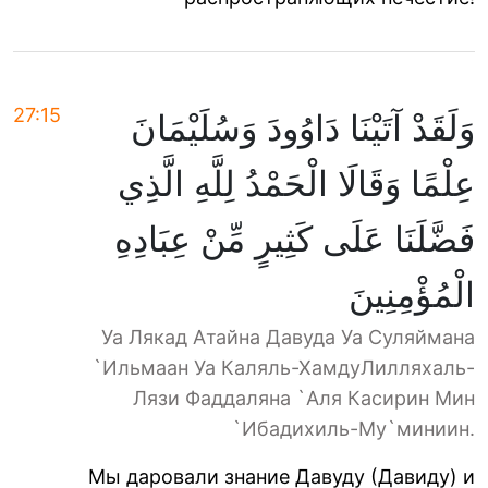
27:15
وَلَقَدْ آتَيْنَا دَاوُودَ وَسُلَيْمَانَ
عِلْمًا وَقَالَا الْحَمْدُ لِلَّهِ الَّذِي
فَضَّلَنَا عَلَى كَثِيرٍ مِّنْ عِبَادِهِ
الْمُؤْمِنِينَ
Уа Лякад Атайна Давуда Уа Суляймана
`Ильмаан Уа Каляль-ХамдуЛилляхаль-
Лязи Фаддаляна `Аля Касирин Мин
`Ибадихиль-Му`миниин.
Мы даровали знание Давуду (Давиду) и