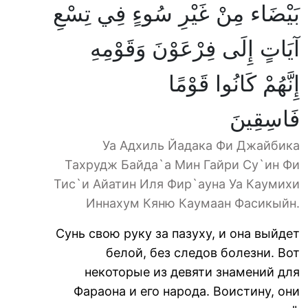
بَيْضَاء مِنْ غَيْرِ سُوءٍ فِي تِسْعِ
آيَاتٍ إِلَى فِرْعَوْنَ وَقَوْمِهِ
إِنَّهُمْ كَانُوا قَوْمًا
فَاسِقِينَ
Уа Адхиль Йадака Фи Джайбика
Тахрудж Байда`а Мин Гайри Су`ин Фи
Тис`и Айатин Иля Фир`ауна Уа Каумихи
Иннахум Кяню Каумаан Фасикыйн.
Сунь свою руку за пазуху, и она выйдет
белой, без следов болезни. Вот
некоторые из девяти знамений для
Фараона и его народа. Воистину, они