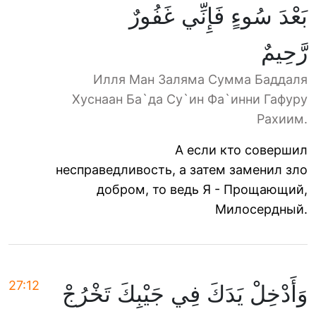
بَعْدَ سُوءٍ فَإِنِّي غَفُورٌ
رَّحِيمٌ
Илля Ман Заляма Сумма Баддаля
Хуснаан Ба`да Су`ин Фа`инни Гафуру
Рахиим.
А если кто совершил
несправедливость, а затем заменил зло
добром, то ведь Я - Прощающий,
Милосердный.
27:12
وَأَدْخِلْ يَدَكَ فِي جَيْبِكَ تَخْرُجْ