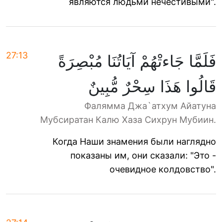
являются людьми нечестивыми".
27:13
فَلَمَّا جَاءتْهُمْ آيَاتُنَا مُبْصِرَةً
قَالُوا هَذَا سِحْرٌ مُّبِينٌ
Фалямма Джа`атхум Айатуна
Мубсиратан Калю Хаза Сихрун Мубиин.
Когда Наши знамения были наглядно
показаны им, они сказали: "Это -
очевидное колдовство".