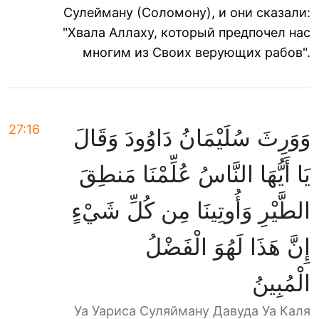
Сулейману (Соломону), и они сказали:
"Хвала Аллаху, который предпочел нас
многим из Своих верующих рабов".
27:16
وَوَرِثَ سُلَيْمَانُ دَاوُودَ وَقَالَ
يَا أَيُّهَا النَّاسُ عُلِّمْنَا مَنطِقَ
الطَّيْرِ وَأُوتِينَا مِن كُلِّ شَيْءٍ
إِنَّ هَذَا لَهُوَ الْفَضْلُ
الْمُبِينُ
Уа Уариса Суляйману Давуда Уа Каля