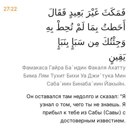
27:22
فَمَكَثَ غَيْرَ بَعِيدٍ فَقَالَ
أَحَطتُ بِمَا لَمْ تُحِطْ بِهِ
وَجِئْتُكَ مِن سَبَإٍ بِنَبَإٍ
يَقِينٍ
Фамакаса Гайра Ба`идин Факаля Ахатту
Бима Лям Тухит Бихи Уа Джи`тука Мин
Саба`иин Бинаба`иин Йакыйн.
Он оставался там недолго и сказал: "Я
узнал о том, чего ты не знаешь. Я
прибыл к тебе из Сабы (Савы) с
достоверным известием.