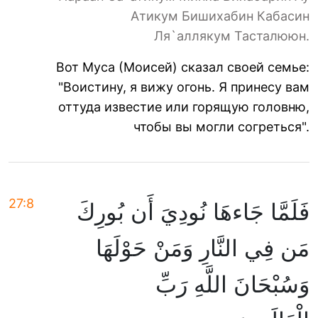
Атикум Бишихабин Кабасин
Ля`аллякум Тасталююн.
Вот Муса (Моисей) сказал своей семье:
"Воистину, я вижу огонь. Я принесу вам
оттуда известие или горящую головню,
чтобы вы могли согреться".
27:8
فَلَمَّا جَاءهَا نُودِيَ أَن بُورِكَ
مَن فِي النَّارِ وَمَنْ حَوْلَهَا
وَسُبْحَانَ اللَّهِ رَبِّ