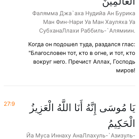
الْعَالَمِينَ
Фалямма Джа`аха Нудийа Ан Бурика
Ман Фин-Нари Уа Ман Хауляха Уа
СубханаЛлахи Раббиль-`Алямиин.
Когда он подошел туда, раздался глас:
"Благословен тот, кто в огне, и тот, кто
вокруг него. Пречист Аллах, Господь
миров!
27:9
يَا مُوسَى إِنَّهُ أَنَا اللَّهُ الْعَزِيزُ
الْحَكِيمُ
Йа Муса Иннаху АнаЛлахуль-`Азизуль-