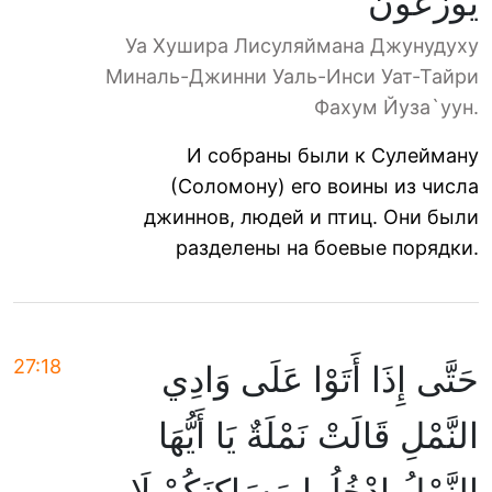
يُوزَعُونَ
Уа Хушира Лисуляймана Джунудуху
Миналь-Джинни Уаль-Инси Уат-Тайри
Фахум Йуза`уун.
И собраны были к Сулейману
(Соломону) его воины из числа
джиннов, людей и птиц. Они были
разделены на боевые порядки.
27:18
حَتَّى إِذَا أَتَوْا عَلَى وَادِي
النَّمْلِ قَالَتْ نَمْلَةٌ يَا أَيُّهَا
النَّمْلُ ادْخُلُوا مَسَاكِنَكُمْ لَا