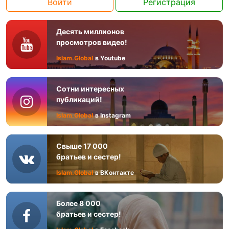
Войти
Регистрация
Десять миллионов
просмотров видео!
Islam.Global
в Youtube
Сотни интересных
публикаций!
Islam.Global
в Instagram
Свыше 17 000
братьев и сестер!
Islam.Global
в ВКонтакте
Более 8 000
братьев и сестер!