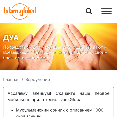
ДУА
Посредством дуа – мольбы верующие взывают к
Всевышнему с благими пожеланиями себе, своим
близким и всей умме
Главная
Вероучение
Ассаляму алейкум! Скачайте наше первое
мобильное приложение Islam.Global:
Мусульманский сонник с описанием 1000
сновидений.