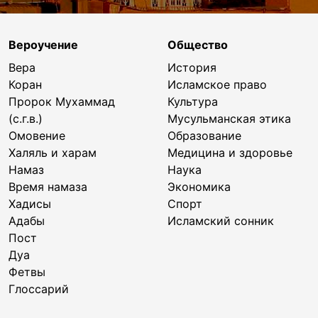
Вероучение
Общество
Вера
История
Коран
Исламское право
Пророк Мухаммад
Культура
(с.г.в.)
Мусульманская этика
Омовение
Образование
Халяль и харам
Медицина и здоровье
Намаз
Наука
Время намаза
Экономика
Хадисы
Спорт
Адабы
Исламский сонник
Пост
Дуа
Фетвы
Глоссарий