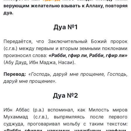
верующим желательно взывать к Аллаху, повторяя
дуа.
Дуа №1
Передаётся, что Заключительный Божий пророк
(с.г.в.) между первым и вторым земными поклонами
произносил слова:
«Рабби, гфир ли, Рабби, гфир ли»
(Абу Дауд, Ибн Маджа, Насаи).
Перевод:
«Господь, даруй мне прощение, Господь,
даруй мне прощение».
Дуа №2
Ибн Аббас (р.а.) вспоминал, как Милость миров
Мухаммад (с.г.в.), выпрямляясь после первого
суджуда, проговаривал мольбу с таким текстом:
«Рабби гфирли, уархамни, уаджбурни, уарфани,