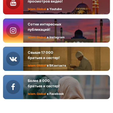
просмотров видео!
Islam.Global
в Youtube
Сотни интересных
публикаций!
Islam.Global
в Instagram
Свыше 17 000
братьев и сестер!
Islam.Global
в ВКонтакте
Более 8 000
братьев и сестер!
Islam.Global
в Facebook