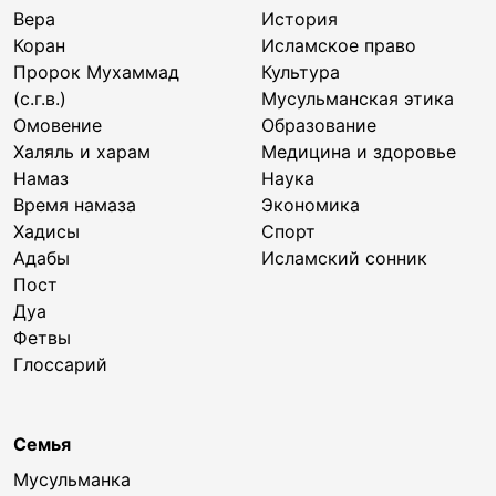
Вера
История
Коран
Исламское право
Пророк Мухаммад
Культура
(с.г.в.)
Мусульманская этика
Омовение
Образование
Халяль и харам
Медицина и здоровье
Намаз
Наука
Время намаза
Экономика
Хадисы
Спорт
Адабы
Исламский сонник
Пост
Дуа
Фетвы
Глоссарий
Семья
Мусульманка