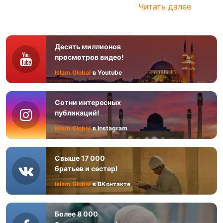
Читать далее
Десять миллионов
просмотров видео!
Islam.Global
в Youtube
Сотни интересных
публикаций!
Islam.Global
в Instagram
Свыше 17 000
братьев и сестер!
Islam.Global
в ВКонтакте
Более 8 000