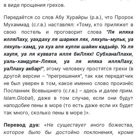
в виде прощения грехов.
Передаётся со слов Абу Хурайры (р.а.), что Пророк
Мухаммад (с.г.в.) наставлял: «Тому, кто приляжет в
свою постель и проговорит слова
"Ля иляха
илляЛаху, уахдаху ля шарикя лях, ляхуль-мульк, уа
ляхуль-хамд, уа хуа аля кулли шайин кадыйр. Уа ля
хауля, уа ля куввата илля биЛлях! СубханаЛлахи,
уаль-хамдули-Лляхи, уа ля иляха илляЛаху,
уаЛлаху акбар!"
, этому человеку простятся грехи (в
другой версии – "прегрешения", так как передатчик
не был уверен в том, какое именно слово произнёс
Посланник Всевышнего (с.г.в.) –
здесь и далее
прим.
Islam.Global
), даже в том случае, если они будут
наподобие пены в море (то есть даже если их будет
так много, сколько пены в море )».
Перевод дуа:
«Не существует иного божества,
которое было бы достойно поклонения, кроме