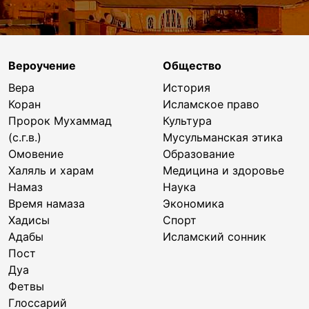
Вероучение
Общество
Вера
История
Коран
Исламское право
Пророк Мухаммад
Культура
(с.г.в.)
Мусульманская этика
Омовение
Образование
Халяль и харам
Медицина и здоровье
Намаз
Наука
Время намаза
Экономика
Хадисы
Спорт
Адабы
Исламский сонник
Пост
Дуа
Фетвы
Глоссарий