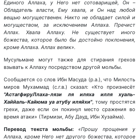
Единого Аллаха, у Него нет сотоварищей, Он –
Обладатель власти, Ему хвала, и Он над любой
вещью могущественен. Никто не обладает силой и
могуществом, за исключением Аллаха. Пречист
Аллах. Хвала Аллаху. Не существует иного
божества, которое было бы достойно поклонения,
кроме Аллаха. Аллах велик».
Мусульмане могут также для стирания грехов
взывать к Аллаху посредством другой мольбы.
Сообщается со слов Ибн Масуда (р.а.), что Милость
миров Мухаммад (с.г.в.) сказал: «Кто произнесёт
"АстагфируЛлаха-лязи ля иляха илля хуаль-
Хаййаль-Кайюма уа атубу иляйхи"
, тому простятся
грехи, даже если он покинул место сражения во
время атаки» (Тирмизи, Абу Дауд, Ибн Хузайма).
Перевод текста мольбы:
«Прошу прощения у
Аллаха, кроме Него нет другого божества, которое