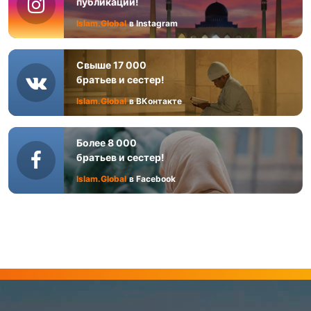
публикаций!
Islam.Global
в Instagram
Свыше 17 000
братьев и сестер!
Islam.Global
в ВКонтакте
Более 8 000
братьев и сестер!
Islam.Global
в Facebook