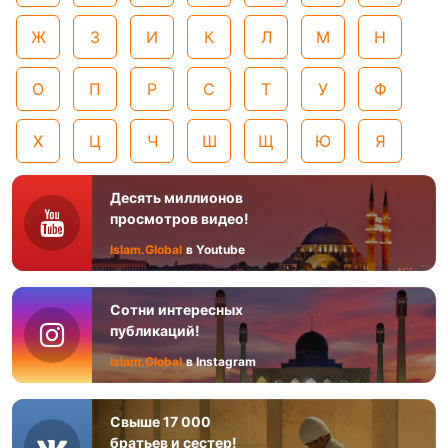
Ж
З
И
К
Л
М
Н
О
П
Р
С
Т
У
Ф
Х
Ц
Ч
Ш
Щ
Ю
Я
Десять миллионов
просмотров видео!
Islam.Global
в Youtube
Сотни интересных
публикаций!
Islam.Global
в Instagram
Свыше 17 000
братьев и сестер!