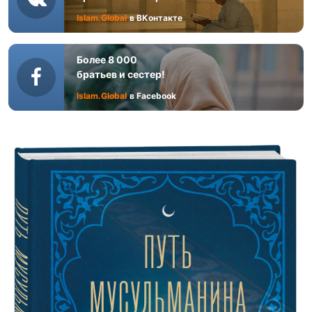
Islam.Global
в ВКонтакте
Более 8 000
братьев и сестер!
Islam.Global
в Facebook