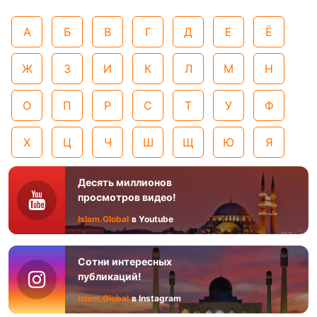
А
Б
В
Г
Д
Е
Ё
Ж
З
И
К
Л
М
Н
О
П
Р
С
Т
У
Ф
Х
Ц
Ч
Ш
Щ
Ю
Я
Десять миллионов
просмотров видео!
Islam.Global
в Youtube
Сотни интересных
публикаций!
Islam.Global
в Instagram