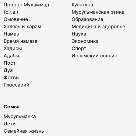
Пророк Мухаммад
Культура
(с.г.в.)
Мусульманская этика
Омовение
Образование
Халяль и харам
Медицина и здоровье
Намаз
Наука
Время намаза
Экономика
Хадисы
Спорт
Адабы
Исламский сонник
Пост
Дуа
Фетвы
Глоссарий
Семья
Мусульманка
Дети
Семейная жизнь