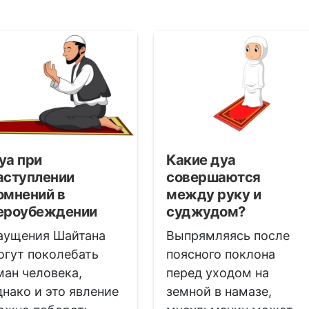
уа при
Какие дуа
аступлении
совершаются
омнений в
между руку и
ероубеждении
суджудом?
аущения Шайтана
Выпрямляясь после
огут поколебать
поясного поклона
ман человека,
перед уходом на
днако и это явление
земной в намазе,