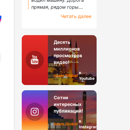
прямая, рядом горы....
Читать далее
Десять
миллионов
просмотров
видео!
в
Islam.Global
Youtube
Сотни
интересных
публикаций!
в
Islam.Global
Instagram