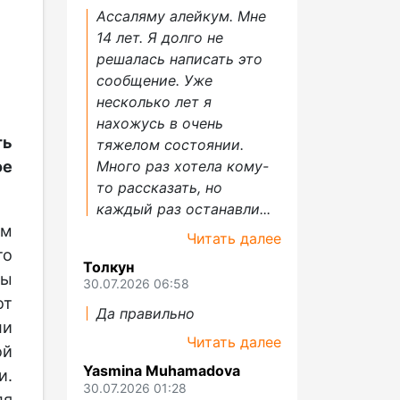
Ассаляму алейкум. Мне
14 лет. Я долго не
решалась написать это
сообщение. Уже
несколько лет я
нахожусь в очень
ть
тяжелом состоянии.
е
Много раз хотела кому-
то рассказать, но
каждый раз останавли...
ым
Читать далее
то
Толкун
ры
30.07.2026 06:58
от
Да правильно
ли
Читать далее
ой
Yasmina Muhamadova
и.
30.07.2026 01:28
ля