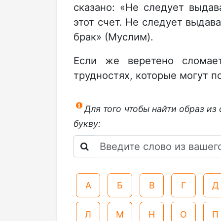
сказано: «Не следует выда
этот счет. Не следует выдав
брак» (Муслим).
Если же веретено сломает
трудностях, которые могут п
Для того чтобы найти образ из
букву:
А
Б
В
Г
Д
Л
М
Н
О
П