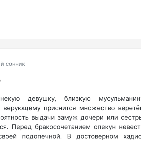
й сонник
О
 некую девушку, близкую мусульманин
и верующему приснится множество веретё
роятность выдачи замуж дочери или сестр
тся. Перед бракосочетанием опекун невес
своей подопечной. В достоверном хади