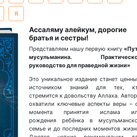
Я
Ассаляму алейкум, дорогие
братья и сестры!
Представляем нашу первую книгу
«Пу
мусульманина. Практическо
руководство для праведной жизни»
Это уникальное издание станет ценн
источником знаний для тех, к
стремится к довольству Аллаха. Авто
охватили ключевые аспекты веры – 
момента принятия ислама и
рождения ребёнка в мусульманск
семье и до последних моментов жизн
Даются четкие рекомендации д