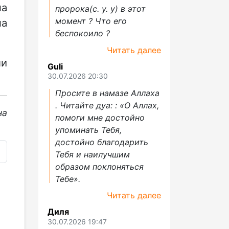
на
пророка(с. у. у) в этот
момент ? Что его
на
беспокоило ?
Читать далее
ли
Guli
30.07.2026 20:30
Просите в намазе Аллаха
. Читайте дуа: : «О Аллах,
на
помоги мне достойно
упоминать Тебя,
достойно благодарить
Тебя и наилучшим
образом поклоняться
Тебе».
Читать далее
Диля
30.07.2026 19:47