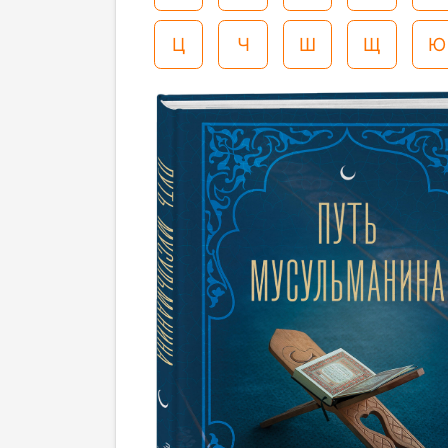
Ц
Ч
Ш
Щ
Ю