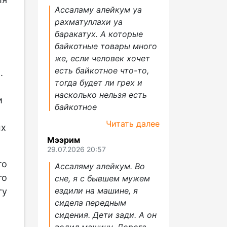
Ассаламу алейкум уа
рахматуллахи уа
баракатух. А которые
байкотные товары много
же, если человек хочет
есть байкотное что-то,
.
тогда будет ли грех и
насколько нельзя есть
и
байкотное
Читать далее
ых
Мээрим
29.07.2026 20:57
то
Ассаляму алейкум. Во
го
сне, я с бывшем мужем
ездили на машине, я
гу
сидела передным
сидения. Дети зади. А он
водил машину. Дорога