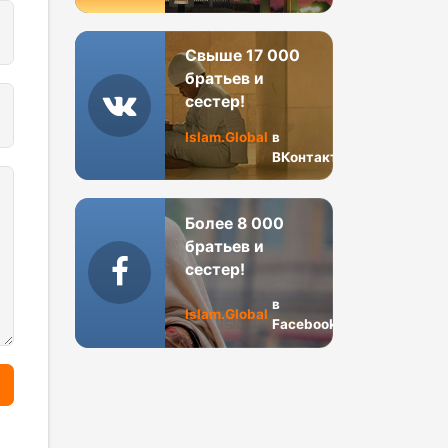
Свыше 17 000
братьев и
сестер!
Islam.Global
в
ВКонтакте
Более 8 000
братьев и
сестер!
в
Islam.Global
Facebook