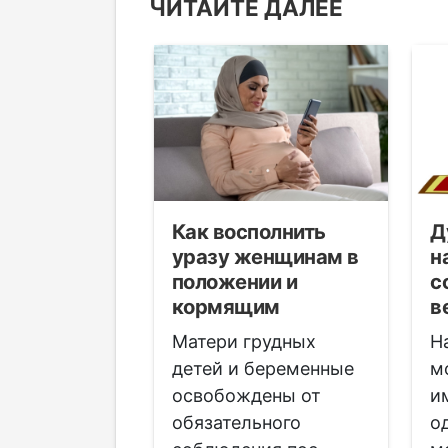
ЧИТАЙТЕ ДАЛЕЕ
чный
Как восполнить
Д
исламе: как
уразу женщинам в
н
ть на
положении и
с
и Ураза-
кормящим
в
Матери грудных
Н
нские
детей и беременные
м
ысказывают
освобождены от
и
е точки
обязательного
о
 статус