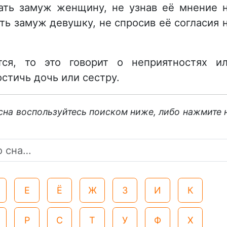
вать замуж женщину, не узнав её мнение 
ать замуж девушку, не спросив её согласия 
ся, то это говорит о неприятностях и
остичь дочь или сестру.
 сна воспользуйтесь поиском ниже, либо нажмите 
Е
Ё
Ж
З
И
К
Р
С
Т
У
Ф
Х