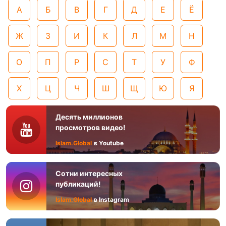
А
Б
В
Г
Д
Е
Ё
Ж
З
И
К
Л
М
Н
О
П
Р
С
Т
У
Ф
Х
Ц
Ч
Ш
Щ
Ю
Я
Десять миллионов
просмотров видео!
Islam.Global
в Youtube
Сотни интересных
публикаций!
Islam.Global
в Instagram