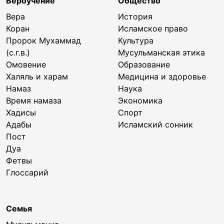
Вероучение
Общество
Вера
История
Коран
Исламское право
Пророк Мухаммад
Культура
(с.г.в.)
Мусульманская этика
Омовение
Образование
Халяль и харам
Медицина и здоровье
Намаз
Наука
Время намаза
Экономика
Хадисы
Спорт
Адабы
Исламский сонник
Пост
Дуа
Фетвы
Глоссарий
Семья