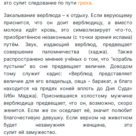
это сулит следование по пути
греха
.
Закалывание верблюда
–
к отдыху. Если верующему
приснится, что он доит верблюдицу, а вместо
молока идёт кровь, это символизирует что-то,
приобретённое незаконным (с точки зрения ислама)
путём. Звук, издающий верблюд, предвещает
совершение паломничества (хаджа). Также
распространено мнение учёных о том, что "корабль
пустыни" во сне предвещает величие. Доводом
тому служит хадис: «Верблюд представляет
величие для его владельца, овца
–
баракат, а благо
находится на прядях коней вплоть до Дня Суда»
(Ибн Маджа). Приснившаяся холостому мужчине
верблюдица предвещает, что он, возможно, скоро
женится. Если же он оседлает её, значит полюбит
благочестивую девушку. Если верхом на животном
будет незамужняя женщина, это
сулит ей замужество.