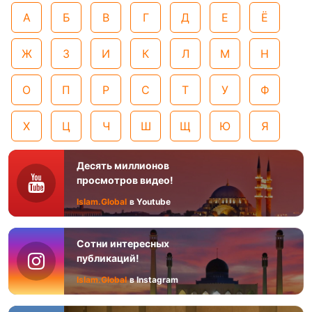
А
Б
В
Г
Д
Е
Ё
Ж
З
И
К
Л
М
Н
О
П
Р
С
Т
У
Ф
Х
Ц
Ч
Ш
Щ
Ю
Я
Десять миллионов
просмотров видео!
Islam.Global
в Youtube
Сотни интересных
публикаций!
Islam.Global
в Instagram